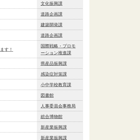
文化振興課
道路企画課
建築開発課
道路企画課
国際戦略・プロモ
ます！
ーション推進課
県産品振興課
感染症対策課
小中学校教育課
図書館
人事委員会事務局
総合博物館
新産業振興課
新産業振興課