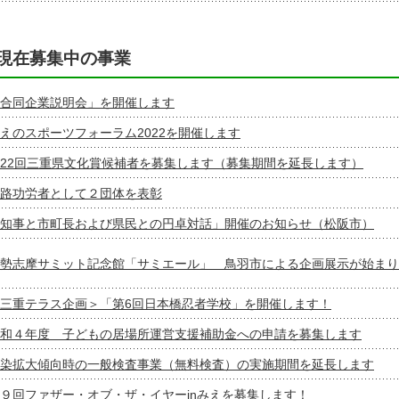
現在募集中の事業
合同企業説明会」を開催します
えのスポーツフォーラム2022を開催します
22回三重県文化賞候補者を募集します（募集期間を延長します）
路功労者として２団体を表彰
知事と市町長および県民との円卓対話」開催のお知らせ（松阪市）
勢志摩サミット記念館「サミエール」 鳥羽市による企画展示が始まり
三重テラス企画＞「第6回日本橋忍者学校」を開催します！
和４年度 子どもの居場所運営支援補助金への申請を募集します
染拡大傾向時の一般検査事業（無料検査）の実施期間を延長します
９回ファザー・オブ・ザ・イヤーinみえを募集します！