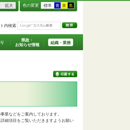
色の変更
拡大
標準
青
黄
黒
ト内検索
県政・
り
組織・業務
お知らせ情報
印刷する
事業などをご案内しております。
詳細項目をご覧いただきますようお願い