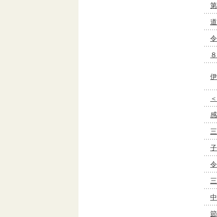
第
道
令
８
伊
＜
感
三
子
令
三
中
節