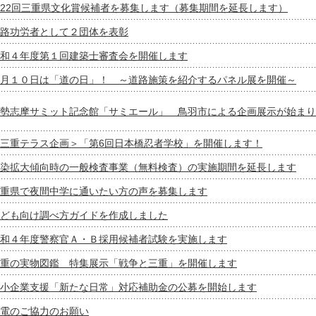
22回三重県文化賞候補者を募集します（募集期間を延長します）
路功労者として２団体を表彰
和４年度第１回建築士審査会を開催します
月１０日は「道の日」！ ～道路施策を紹介するパネル展を開催～
勢志摩サミット記念館「サミエール」 鳥羽市による企画展示が始まり
三重テラス企画＞「第6回日本橋忍者学校」を開催します！
染拡大傾向時の一般検査事業（無料検査）の実施期間を延長します
重県で夜間中学に通いたい方の声を募集します
ども向け調べ方ガイドを作成しました
和４年度警察官Ａ・Ｂ採用候補者試験を実施します
重の実物図鑑 特集展示「戦争と三重」を開催します
小企業支援「新たな日常」対応補助金の公募を開始します
電のご協力のお願い