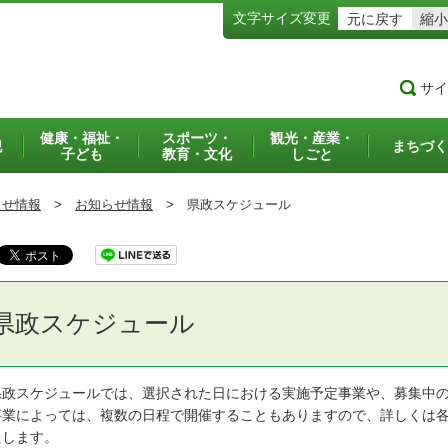
文字サイズ変更
元に戻す
縮小
サイ
健康・福祉・
スポーツ・
観光・産業・
犯
まちづく
子ども
教育・文化
しごと
らせ情報
>
お知らせ情報
>
県政スケジュール
県政スケジュール
政スケジュールでは、選択された日における実施予定事業や、募集中の
業によっては、複数の日程で開催することもありますので、詳しくは各
たします。