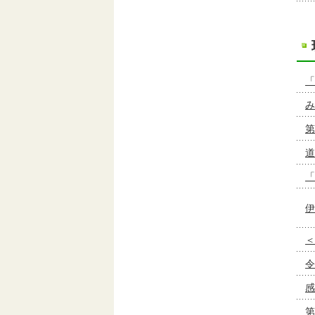
「
み
第
道
「
伊
＜
令
感
第