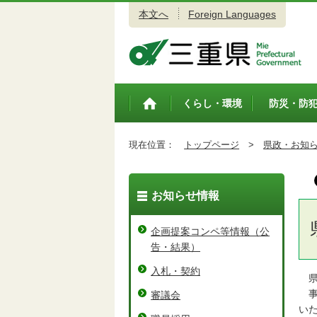
本文へ
Foreign Languages
三重県公式ウェブサイト
くらし・環境
防災・防
トップペ
ージ
現在位置：
トップページ
>
県政・お知
お知らせ情報
企画提案コンペ等情報（公
告・結果）
入札・契約
県
事
審議会
い