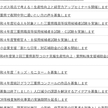
クボス視点で考える！生産性向上と経営力アップセミナーを開催します
重県で夜間中学に通いたい方の声を募集します
和４年度社会人を対象とした三重県職員等採用候補者試験を実施します
和４年度三重県職員等採用候補者Ｂ試験・Ｃ試験を実施します
和４年度警察官Ａ・Ｂ採用候補者試験を実施します
小企業支援「新たな日常」対応補助金の公募を開始します
和4年度第２回三重県新型コロナ克服生産性向上・業態転換支援補助金
和４年度「キッズ・モニター」を募集します
和４年度統計グラフ三重県コンクールの作品を募集します
募集は終了しました）人口減少の課題を解決するアイデアを募集します
CR等検査無料化事業の実施期間を延長します
齢者施設、障害福祉施設、小学校、保育所等の従事者を対象とした新型