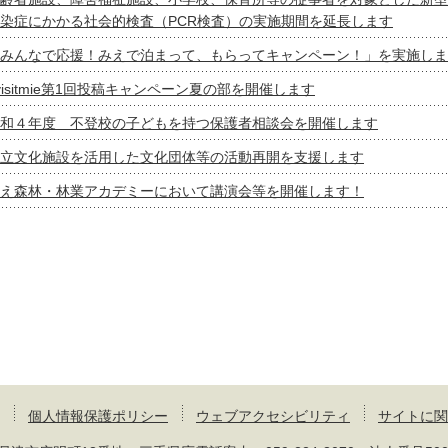
染症にかかる社会的検査（PCR検査）の実施期間を延長します
みんなで応援！みえで泊まって、もらってキャンペーン！」を実施しま
visitmie第1回投稿キャンペーン夏の部を開催します
和４年度 不登校の子どもを持つ保護者相談会を開催します
立文化施設を活用した文化団体等の活動再開を支援します
え森林・林業アカデミーにおいて講演会等を開催します！
個人情報保護ポリシー
ウェブアクセシビリティ
サイトに関