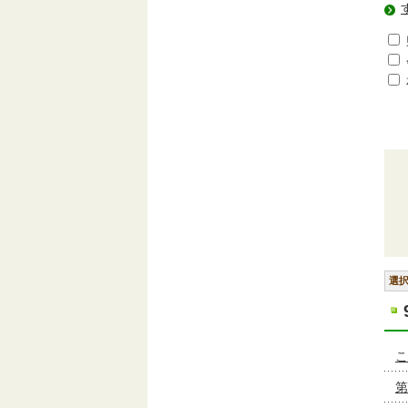
選
こ
第