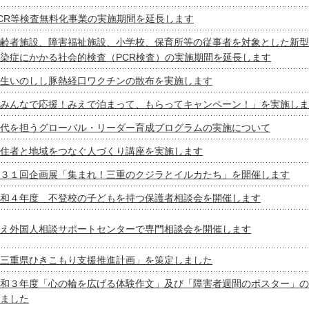
CR等検査無料化事業の実施期間を延長します
齢者施設、障害福祉施設、小学校、保育所等の従事者を対象とした新型
染症にかかる社会的検査（PCR検査）の実施期間を延長します
生いのしし豚熱経口ワクチンの散布を実施します
みんなで応援！みえで泊まって、もらってキャンペーン！」を実施しま
代を担うグローバル・リーダー育成プログラムの実施について
住者と地域をつなぐ人づくり講座を実施します
３１回企画展「集まれ！三重のクジラとイルカたち」を開催します
和４年度 不登校の子どもを持つ保護者相談会を開催します
え外国人相談サポートセンターで専門相談会を開催します
三重県ひきこもり支援推進計画」を策定しました
和３年度「心の輪を広げる体験作文」及び「障害者週間のポスター」の
ました