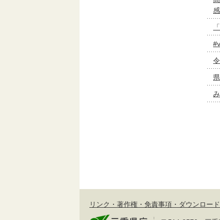
感
「
#
令
県
み
リンク・著作権・免責事項・ダウンロード