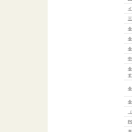
イ
三
令
令
令
中
令
す
令
令
（
P
高