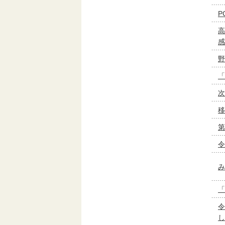
P
高
感
野
「
次
移
第
令
み
「
令
し