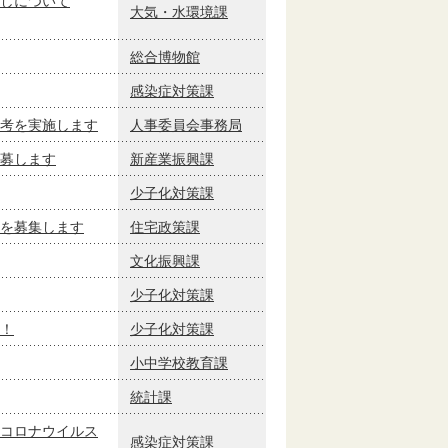
しについて
大気・水環境課
総合博物館
感染症対策課
考を実施します
人事委員会事務局
募します
新産業振興課
少子化対策課
を募集します
住宅政策課
文化振興課
少子化対策課
！
少子化対策課
小中学校教育課
統計課
コロナウイルス
感染症対策課