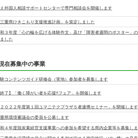
え外国人相談サポートセンターで専門相談会を開催します
三重県ひきこもり支援推進計画」を策定しました
和３年度「心の輪を広げる体験作文」及び「障害者週間のポスター」の
ました
現在募集中の事業
験コンテンツガイド研修会（実地）参加者を募集します
終了】「働く障がい者を応援‼フェア」を開催します
２０２２年度第１回ユマニテクプラザ５者連携セミナー」を開催します
重県環境審議会の委員を公募します
和４年度脱炭素経営支援事業への参加を希望する県内企業等を募集しま