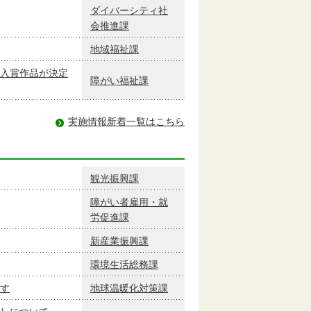
ダイバーシティ社
会推進課
地域福祉課
入賞作品が決定
障がい福祉課
実施情報新着一覧はこちら
観光振興課
障がい者雇用・就
労促進課
新産業振興課
環境生活総務課
す
地球温暖化対策課