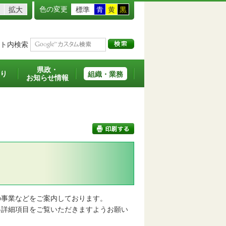
色の変更
拡大
標準
青
黄
黒
ト内検索
県政・
り
組織・業務
お知らせ情報
印刷する
事業などをご案内しております。
詳細項目をご覧いただきますようお願い