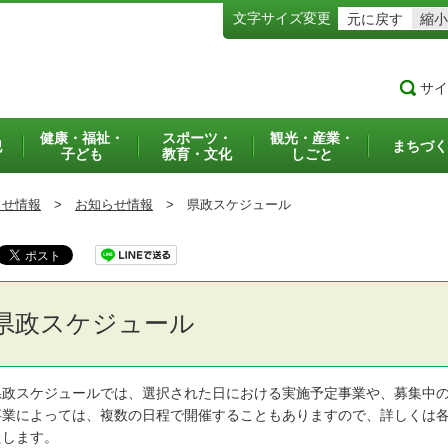
文字サイズ変更
元に戻す
縮小
サイ
健康・福祉・
スポーツ・
観光・産業・
犯
まちづく
子ども
教育・文化
しごと
らせ情報
>
お知らせ情報
>
県政スケジュール
県政スケジュール
政スケジュールでは、選択された日における実施予定事業や、募集中の
業によっては、複数の日程で開催することもありますので、詳しくは各
たします。