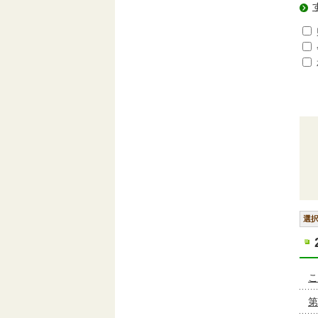
選
こ
第