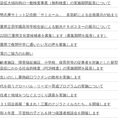
染拡大傾向時の一般検査事業（無料検査）の実施期間延長について
勢志摩サミット記念館「サミエール」 多気町による企画展示が始まり
重県立昴学園高等学校生徒による観光ＰＲポスターの展示について
22回三重県文化賞候補者を募集します（募集期間を延長します）
重県で夜間中学に通いたい方の声を募集します
電のご協力のお願い
齢者施設、障害福祉施設、小学校、保育所等の従事者を対象とした新型
染症にかかる社会的検査（PCR検査）の実施期間を延長します
生いのしし豚熱経口ワクチンの散布を実施します
代を担うグローバル・リーダー育成プログラムの実施について
住者と地域をつなぐ人づくり講座を実施します
３１回企画展「集まれ！三重のクジラとイルカたち」を開催します
和４年度 不登校の子どもを持つ保護者相談会を開催します