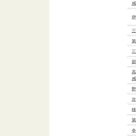
感
伊
三
第
三
節
高
感
野
次
移
第
令