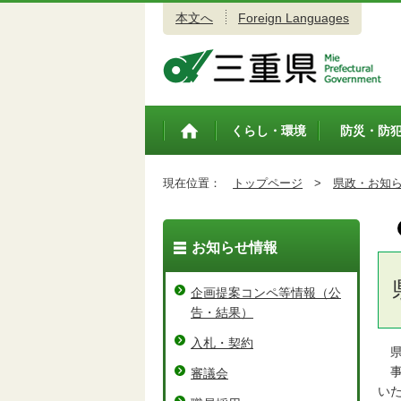
本文へ
Foreign Languages
三重県公式ウェブサイト
くらし・環境
防災・防
トップペ
ージ
現在位置：
トップページ
>
県政・お知
お知らせ情報
企画提案コンペ等情報（公
告・結果）
入札・契約
県
事
審議会
い