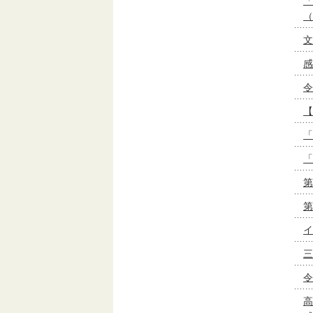
「
（
文
感
令
【
「
「
第
第
イ
三
令
高