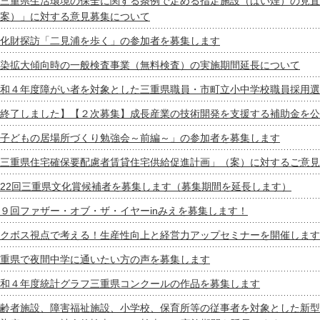
三重県生活環境の保全に関する条例で定める指定施設（ばい煙）の見直
案）」に対する意見募集について
化財探訪「二見浦を歩く」の参加者を募集します
染拡大傾向時の一般検査事業（無料検査）の実施期間延長について
和４年度障がい者を対象とした三重県職員・市町立小中学校職員採用選
終了しました】【２次募集】成長産業の技術開発を支援する補助金を公
子どもの居場所づくり勉強会～前編～」の参加者を募集します
三重県住宅確保要配慮者賃貸住宅供給促進計画」（案）に対するご意見
22回三重県文化賞候補者を募集します（募集期間を延長します）
９回ファザー・オブ・ザ・イヤーinみえを募集します！
クボス視点で考える！生産性向上と経営力アップセミナーを開催します
重県で夜間中学に通いたい方の声を募集します
和４年度統計グラフ三重県コンクールの作品を募集します
齢者施設、障害福祉施設、小学校、保育所等の従事者を対象とした新型