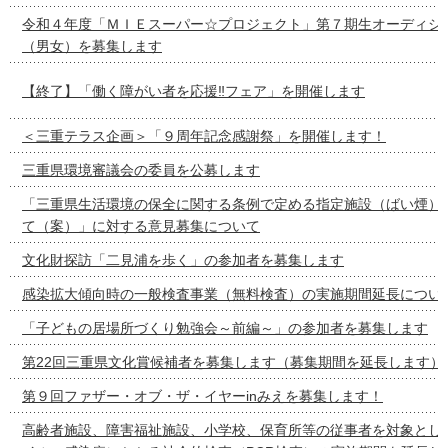
令和４年度「ＭＩＥスーパー☆プロジェクト」第７期生オーディシ
（男女）を募集します
【終了】「働く障がい者を応援‼フェア」を開催します
＜三重テラス企画＞「９周年記念感謝祭」を開催します！
三重県環境審議会の委員を公募します
「三重県生活環境の保全に関する条例で定める指定施設（ばい煙）
て（案）」に対する意見募集について
文化財探訪「二見浦を歩く」の参加者を募集します
感染拡大傾向時の一般検査事業（無料検査）の実施期間延長につい
「子どもの居場所づくり勉強会～前編～」の参加者を募集します
第22回三重県文化賞候補者を募集します（募集期間を延長します）
第９回ファザー・オブ・ザ・イヤーinみえを募集します！
高齢者施設、障害福祉施設、小学校、保育所等の従事者を対象とし