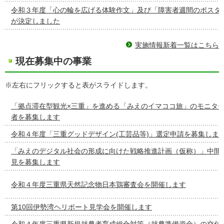
令和３年度「心の輪を広げる体験作文」及び「障害者週間のポスタ
が決定しました
実施情報新着一覧はこちら
現在募集中の事業
※左右にフリックすると表がスライドします。
「拠点滞在型観光×三重」を進める「みえのイマココ旅」のモニタ
者を募集します
令和４年度「三重グッドデザイン(工芸品等)」選定申請を募集しま
「みえのデジタル社会の形成に向けた戦略推進計画（仮称）」中間
見を募集します
令和４年度三重県天然記念物日本鶏審査会を開催します
第10回伊勢湾ヘリポート見学会を開催します
令和４年度三重県新規就農者育成総合対策（就農準備資金）の交付