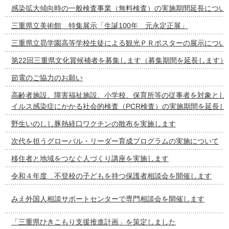
感染拡大傾向時の一般検査事業（無料検査）の実施期間延長につい
三重県立美術館 特集展示「生誕100年 元永定正展」
三重県立昴学園高等学校生徒による観光ＰＲポスターの展示につい
第22回三重県文化賞候補者を募集します（募集期間を延長します）
節電のご協力のお願い
高齢者施設、障害福祉施設、小学校、保育所等の従事者を対象とし
イルス感染症にかかる社会的検査（PCR検査）の実施期間を延長し
野生いのしし豚熱経口ワクチンの散布を実施します
次代を担うグローバル・リーダー育成プログラムの実施について
移住者と地域をつなぐ人づくり講座を実施します
令和４年度 不登校の子どもを持つ保護者相談会を開催します
みえ外国人相談サポートセンターで専門相談会を開催します
「三重県ひきこもり支援推進計画」を策定しました