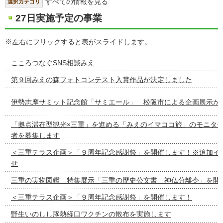
すべての情報を見る
選択カテゴリ
27日実施予定の事業
※左右にフリックすると表がスライドします。
こころつなぐSNS相談みえ
第９回みえの森フォトコンテスト入賞作品が決定しました
伊勢志摩サミット記念館「サミエール」 松阪市による企画展示が
「拠点滞在型観光×三重」を進める「みえのイマココ旅」のモニタ
者を募集します
＜三重テラス企画＞「９周年記念感謝祭」を開催します！※追加イ
せ
三重の実物図鑑 特集展示「三重の歴史公文書 神仏分離令」を開
＜三重テラス企画＞「９周年記念感謝祭」を開催します！
野生いのしし豚熱経口ワクチンの散布を実施します