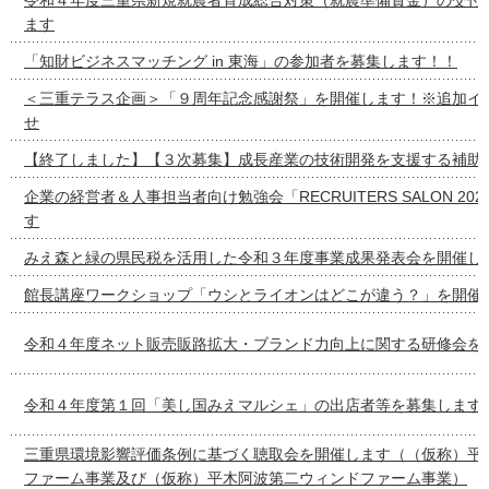
ます
「知財ビジネスマッチング in 東海」の参加者を募集します！！
＜三重テラス企画＞「９周年記念感謝祭」を開催します！※追加イ
せ
【終了しました】【３次募集】成長産業の技術開発を支援する補助
企業の経営者＆人事担当者向け勉強会「RECRUITERS SALON 20
す
みえ森と緑の県民税を活用した令和３年度事業成果発表会を開催し
館長講座ワークショップ「ウシとライオンはどこが違う？」を開催
令和４年度ネット販売販路拡大・ブランド力向上に関する研修会を
令和４年度第１回「美し国みえマルシェ」の出店者等を募集します
三重県環境影響評価条例に基づく聴取会を開催します（（仮称）平
ファーム事業及び（仮称）平木阿波第二ウィンドファーム事業）