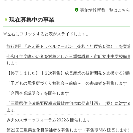
実施情報新着一覧はこちら
現在募集中の事業
※左右にフリックすると表がスライドします。
旅行割引「みえ得トラベルクーポン（令和４年度第５弾）」を実施
令和４年度障がい者を対象とした三重県職員・市町立小中学校職員
します
【終了しました】【２次募集】成長産業の技術開発を支援する補助
「子どもの居場所づくり勉強会～前編～」の参加者を募集します
「合同企業説明会」を開催します
「三重県住宅確保要配慮者賃貸住宅供給促進計画」（案）に対する
ます
みえのスポーツフォーラム2022を開催します
第22回三重県文化賞候補者を募集します（募集期間を延長します）