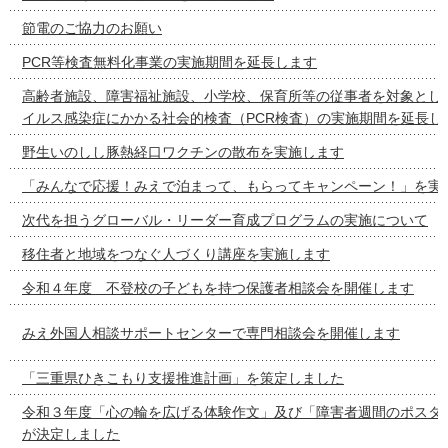
節電のご協力のお願い
PCR等検査無料化事業の実施期間を延長します
高齢者施設、障害福祉施設、小学校、保育所等の従事者を対象とし
イルス感染症にかかる社会的検査（PCR検査）の実施期間を延長し
野生いのしし豚熱経口ワクチンの散布を実施します
「みんなで応援！みえで泊まって、もらってキャンペーン！」を実
次代を担うグローバル・リーダー育成プログラムの実施について
移住者と地域をつなぐ人づくり講座を実施します
令和４年度 不登校の子どもを持つ保護者相談会を開催します
みえ外国人相談サポートセンターで専門相談会を開催します
「三重県ひきこもり支援推進計画」を策定しました
令和３年度「心の輪を広げる体験作文」及び「障害者週間のポスタ
が決定しました