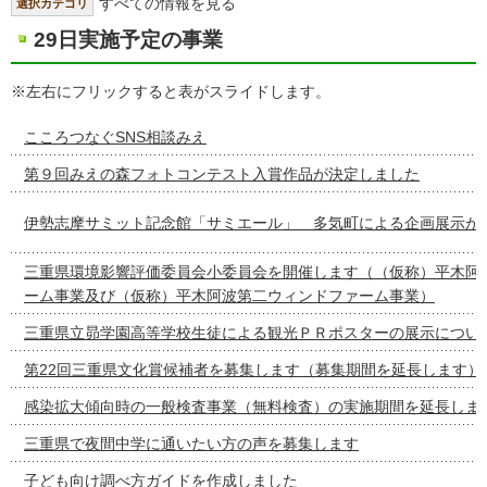
すべての情報を見る
選択カテゴリ
29日実施予定の事業
※左右にフリックすると表がスライドします。
こころつなぐSNS相談みえ
第９回みえの森フォトコンテスト入賞作品が決定しました
伊勢志摩サミット記念館「サミエール」 多気町による企画展示が
三重県環境影響評価委員会小委員会を開催します（（仮称）平木阿
ーム事業及び（仮称）平木阿波第二ウィンドファーム事業）
三重県立昴学園高等学校生徒による観光ＰＲポスターの展示につい
第22回三重県文化賞候補者を募集します（募集期間を延長します）
感染拡大傾向時の一般検査事業（無料検査）の実施期間を延長しま
三重県で夜間中学に通いたい方の声を募集します
子ども向け調べ方ガイドを作成しました