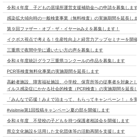
令和４年度 子どもの居場所運営支援補助金への申請を募集します
感染拡大傾向時の一般検査事業（無料検査）の実施期間を延長しま
第９回ファザー・オブ・ザ・イヤーinみえを募集します！
イクボス視点で考える！生産性向上と経営力アップセミナーを開催
三重県で夜間中学に通いたい方の声を募集します
令和４年度統計グラフ三重県コンクールの作品を募集します
PCR等検査無料化事業の実施期間を延長します
高齢者施設、障害福祉施設、小学校、保育所等の従事者を対象とし
イルス感染症にかかる社会的検査（PCR検査）の実施期間を延長し
「みんなで応援！みえで泊まって、もらってキャンペーン！」を実
#visitmie第1回投稿キャンペーン夏の部を開催します
令和４年度 不登校の子どもを持つ保護者相談会を開催します
県立文化施設を活用した文化団体等の活動再開を支援します