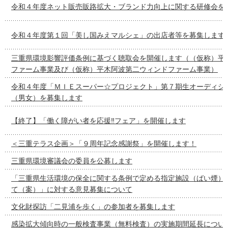
令和４年度ネット販売販路拡大・ブランド力向上に関する研修会を
令和４年度第１回「美し国みえマルシェ」の出店者等を募集します
三重県環境影響評価条例に基づく聴取会を開催します（（仮称）平
ファーム事業及び（仮称）平木阿波第二ウィンドファーム事業）
令和４年度「ＭＩＥスーパー☆プロジェクト」第７期生オーディシ
（男女）を募集します
【終了】「働く障がい者を応援‼フェア」を開催します
＜三重テラス企画＞「９周年記念感謝祭」を開催します！
三重県環境審議会の委員を公募します
「三重県生活環境の保全に関する条例で定める指定施設（ばい煙）
て（案）」に対する意見募集について
文化財探訪「二見浦を歩く」の参加者を募集します
感染拡大傾向時の一般検査事業（無料検査）の実施期間延長につい