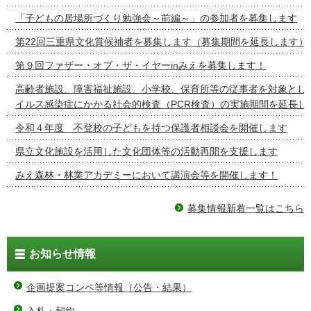
「子どもの居場所づくり勉強会～前編～」の参加者を募集します
第22回三重県文化賞候補者を募集します（募集期間を延長します）
第９回ファザー・オブ・ザ・イヤーinみえを募集します！
高齢者施設、障害福祉施設、小学校、保育所等の従事者を対象とし
イルス感染症にかかる社会的検査（PCR検査）の実施期間を延長し
令和４年度 不登校の子どもを持つ保護者相談会を開催します
県立文化施設を活用した文化団体等の活動再開を支援します
みえ森林・林業アカデミーにおいて講演会等を開催します！
募集情報新着一覧はこちら
お知らせ情報
企画提案コンペ等情報（公告・結果）
入札・契約