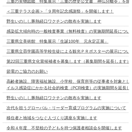
三重の実物図鑑 特集展示「三重の歴史公文書 神仏分離令」を開
＜三重テラス企画＞「９周年記念感謝祭」を開催します！
野生いのしし豚熱経口ワクチンの散布を実施します
感染拡大傾向時の一般検査事業（無料検査）の実施期間延長につい
三重県立美術館 特集展示「生誕100年 元永定正展」
三重県立昴学園高等学校生徒による観光ＰＲポスターの展示につい
第22回三重県文化賞候補者を募集します（募集期間を延長します）
節電のご協力のお願い
高齢者施設、障害福祉施設、小学校、保育所等の従事者を対象とし
イルス感染症にかかる社会的検査（PCR検査）の実施期間を延長し
野生いのしし豚熱経口ワクチンの散布を実施します
次代を担うグローバル・リーダー育成プログラムの実施について
移住者と地域をつなぐ人づくり講座を実施します
令和４年度 不登校の子どもを持つ保護者相談会を開催します