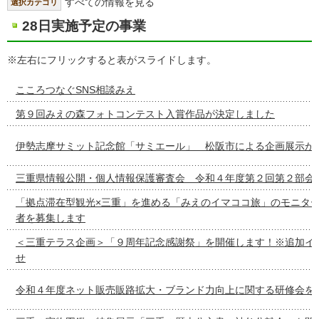
すべての情報を見る
選択カテゴリ
28日実施予定の事業
※左右にフリックすると表がスライドします。
こころつなぐSNS相談みえ
第９回みえの森フォトコンテスト入賞作品が決定しました
伊勢志摩サミット記念館「サミエール」 松阪市による企画展示が
三重県情報公開・個人情報保護審査会 令和４年度第２回第２部会
「拠点滞在型観光×三重」を進める「みえのイマココ旅」のモニタ
者を募集します
＜三重テラス企画＞「９周年記念感謝祭」を開催します！※追加イ
せ
令和４年度ネット販売販路拡大・ブランド力向上に関する研修会を