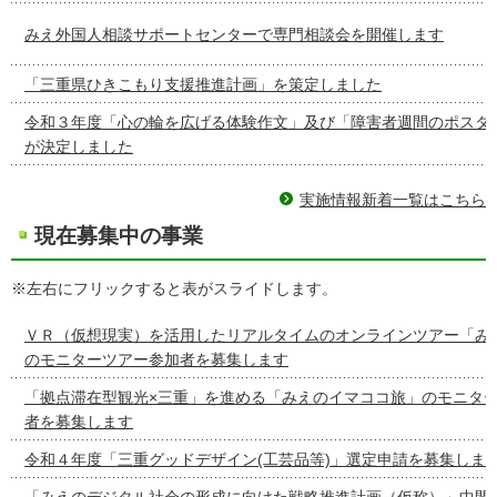
みえ外国人相談サポートセンターで専門相談会を開催します
「三重県ひきこもり支援推進計画」を策定しました
令和３年度「心の輪を広げる体験作文」及び「障害者週間のポスタ
が決定しました
実施情報新着一覧はこちら
現在募集中の事業
※左右にフリックすると表がスライドします。
ＶＲ（仮想現実）を活用したリアルタイムのオンラインツアー「み
のモニターツアー参加者を募集します
「拠点滞在型観光×三重」を進める「みえのイマココ旅」のモニタ
者を募集します
令和４年度「三重グッドデザイン(工芸品等)」選定申請を募集しま
「みえのデジタル社会の形成に向けた戦略推進計画（仮称）」中間