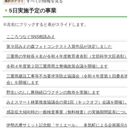
すべての情報を見る
選択カテゴリ
5日実施予定の事業
※左右にフリックすると表がスライドします。
こころつなぐSNS相談みえ
第９回みえの森フォトコンテスト入賞作品が決定しました
三重県の学校長４名が令和４年度教育者表彰（文部科学大臣表彰）
令和４年度第２回三重県県土整備政策会議を開催します
三重県建設工事等不当要求等防止協議会（令和４年度第１回桑名地
会）を開催します
野生いのしし豚熱経口ワクチンの散布を実施します
みえスマート林業推進協議会の第1回（キックオフ）会議を開催し
感染拡大傾向時の一般検査事業（無料検査）の実施期間延長につい
伊勢志摩サミット記念館「サミエール」 多気町による企画展示が