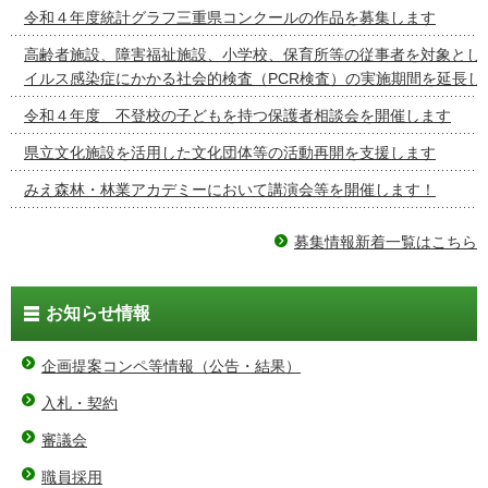
令和４年度統計グラフ三重県コンクールの作品を募集します
高齢者施設、障害福祉施設、小学校、保育所等の従事者を対象とし
イルス感染症にかかる社会的検査（PCR検査）の実施期間を延長し
令和４年度 不登校の子どもを持つ保護者相談会を開催します
県立文化施設を活用した文化団体等の活動再開を支援します
みえ森林・林業アカデミーにおいて講演会等を開催します！
募集情報新着一覧はこちら
お知らせ情報
企画提案コンペ等情報（公告・結果）
入札・契約
審議会
職員採用