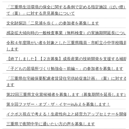
「三重県生活環境の保全に関する条例で定める指定施設（ばい煙）
て（案）」に対する意見募集について
文化財探訪「二見浦を歩く」の参加者を募集します
感染拡大傾向時の一般検査事業（無料検査）の実施期間延長につい
令和４年度障がい者を対象とした三重県職員・市町立小中学校職員
します
【終了しました】【２次募集】成長産業の技術開発を支援する補助
「子どもの居場所づくり勉強会～前編～」の参加者を募集します
「三重県住宅確保要配慮者賃貸住宅供給促進計画」（案）に対する
ます
第22回三重県文化賞候補者を募集します（募集期間を延長します）
第９回ファザー・オブ・ザ・イヤーinみえを募集します！
イクボス視点で考える！生産性向上と経営力アップセミナーを開催
三重県で夜間中学に通いたい方の声を募集します