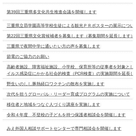
第39回三重県多文化共生推進会議を開催します
三重県立昴学園高等学校生徒による観光ＰＲポスターの展示につい
第22回三重県文化賞候補者を募集します（募集期間を延長します）
三重県で夜間中学に通いたい方の声を募集します
節電のご協力のお願い
高齢者施設、障害福祉施設、小学校、保育所等の従事者を対象とし
イルス感染症にかかる社会的検査（PCR検査）の実施期間を延長し
野生いのしし豚熱経口ワクチンの散布を実施します
次代を担うグローバル・リーダー育成プログラムの実施について
移住者と地域をつなぐ人づくり講座を実施します
令和４年度 不登校の子どもを持つ保護者相談会を開催します
みえ外国人相談サポートセンターで専門相談会を開催します