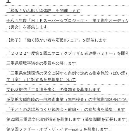
す
「松阪もめん貼り絵体験」を開催します
令和４年度「ＭＩＥスーパー☆プロジェクト」第７期生オーディシ
（男女）を募集します
【終了】「働く障がい者を応援‼フェア」を開催します
「２０２２年度第１回ユマニテクプラザ５者連携セミナー」を開催
三重県環境審議会の委員を公募します
「三重県生活環境の保全に関する条例で定める指定施設（ばい煙）
て（案）」に対する意見募集について
文化財探訪「二見浦を歩く」の参加者を募集します
感染拡大傾向時の一般検査事業（無料検査）の実施期間延長につい
「子どもの居場所づくり勉強会～前編～」の参加者を募集します
第22回三重県文化賞候補者を募集します（募集期間を延長します）
第９回ファザー・オブ・ザ・イヤーinみえを募集します！