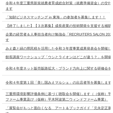
令和４年度三重県新規就農者育成総合対策（就農準備資金）の交付
ます
「知財ビジネスマッチング in 東海」の参加者を募集します！！
【終了しました】【３次募集】成長産業の技術開発を支援する補助
企業の経営者＆人事担当者向け勉強会「RECRUITERS SALON 20
す
みえ森と緑の県民税を活用した令和３年度事業成果発表会を開催し
館長講座ワークショップ「ウシとライオンはどこが違う？」を開催
令和４年度ネット販売販路拡大・ブランド力向上に関する研修会を
令和４年度第１回「美し国みえマルシェ」の出店者等を募集します
三重県環境影響評価条例に基づく聴取会を開催します（（仮称）平
ファーム事業及び（仮称）平木阿波第二ウィンドファーム事業）
「展覧会がもっと面白くなる アート＆ブックガイド「元永定正展