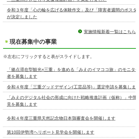
令和３年度「心の輪を広げる体験作文」及び「障害者週間のポスタ
が決定しました
実施情報新着一覧はこちら
現在募集中の事業
※左右にフリックすると表がスライドします。
「拠点滞在型観光×三重」を進める「みえのイマココ旅」のモニタ
者を募集します
令和４年度「三重グッドデザイン(工芸品等)」選定申請を募集しま
「みえのデジタル社会の形成に向けた戦略推進計画（仮称）」中間
見を募集します
令和４年度三重県天然記念物日本鶏審査会を開催します
第10回伊勢湾ヘリポート見学会を開催します