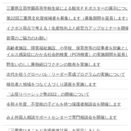
三重県立昴学園高等学校生徒による観光ＰＲポスターの展示につい
第22回三重県文化賞候補者を募集します（募集期間を延長します）
イクボス視点で考える！生産性向上と経営力アップセミナーを開催
節電のご協力のお願い
高齢者施設、障害福祉施設、小学校、保育所等の従事者を対象とし
イルス感染症にかかる社会的検査（PCR検査）の実施期間を延長し
野生いのしし豚熱経口ワクチンの散布を実施します
次代を担うグローバル・リーダー育成プログラムの実施について
移住者と地域をつなぐ人づくり講座を実施します
「山登りベーシック塾2022」の開催について
令和４年度 不登校の子どもを持つ保護者相談会を開催します
みえ外国人相談サポートセンターで専門相談会を開催します
「三重県ひきこもり支援推進計画」を策定しました