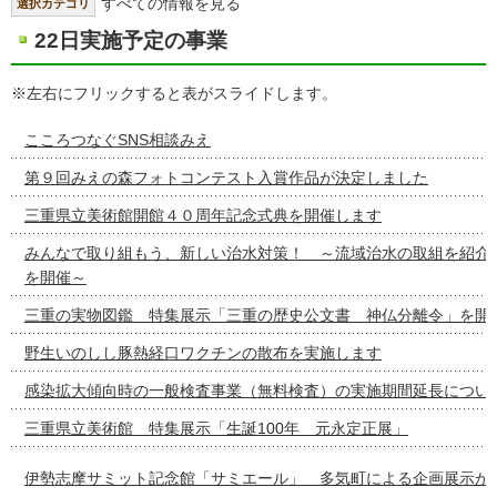
すべての情報を見る
選択カテゴリ
22日実施予定の事業
※左右にフリックすると表がスライドします。
こころつなぐSNS相談みえ
第９回みえの森フォトコンテスト入賞作品が決定しました
三重県立美術館開館４０周年記念式典を開催します
みんなで取り組もう、新しい治水対策！ ～流域治水の取組を紹介
を開催～
三重の実物図鑑 特集展示「三重の歴史公文書 神仏分離令」を開
野生いのしし豚熱経口ワクチンの散布を実施します
感染拡大傾向時の一般検査事業（無料検査）の実施期間延長につい
三重県立美術館 特集展示「生誕100年 元永定正展」
伊勢志摩サミット記念館「サミエール」 多気町による企画展示が