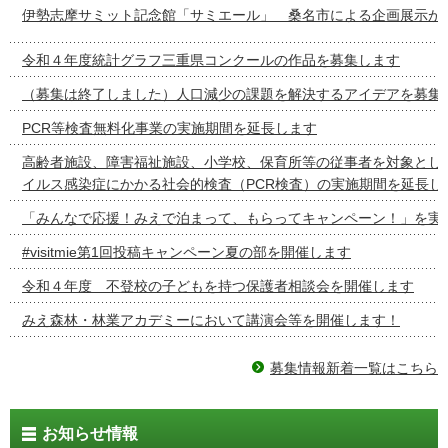
伊勢志摩サミット記念館「サミエール」 桑名市による企画展示が
令和４年度統計グラフ三重県コンクールの作品を募集します
（募集は終了しました）人口減少の課題を解決するアイデアを募集
PCR等検査無料化事業の実施期間を延長します
高齢者施設、障害福祉施設、小学校、保育所等の従事者を対象とし
イルス感染症にかかる社会的検査（PCR検査）の実施期間を延長し
「みんなで応援！みえで泊まって、もらってキャンペーン！」を実
#visitmie第1回投稿キャンペーン夏の部を開催します
令和４年度 不登校の子どもを持つ保護者相談会を開催します
みえ森林・林業アカデミーにおいて講演会等を開催します！
募集情報新着一覧はこちら
お知らせ情報