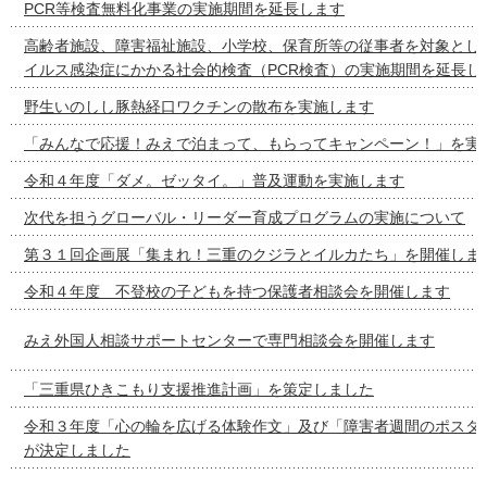
PCR等検査無料化事業の実施期間を延長します
高齢者施設、障害福祉施設、小学校、保育所等の従事者を対象とし
イルス感染症にかかる社会的検査（PCR検査）の実施期間を延長し
野生いのしし豚熱経口ワクチンの散布を実施します
「みんなで応援！みえで泊まって、もらってキャンペーン！」を実
令和４年度「ダメ。ゼッタイ。」普及運動を実施します
次代を担うグローバル・リーダー育成プログラムの実施について
第３１回企画展「集まれ！三重のクジラとイルカたち」を開催しま
令和４年度 不登校の子どもを持つ保護者相談会を開催します
みえ外国人相談サポートセンターで専門相談会を開催します
「三重県ひきこもり支援推進計画」を策定しました
令和３年度「心の輪を広げる体験作文」及び「障害者週間のポスタ
が決定しました