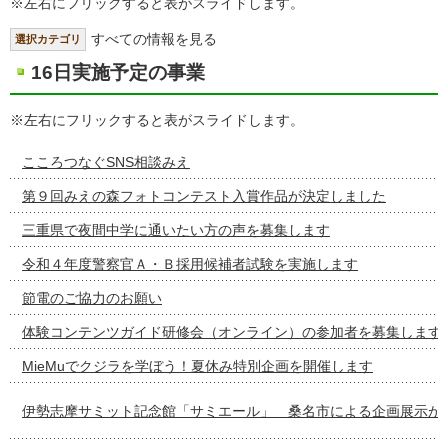
※左右にフリックすると表がスライドします。
すべての情報を見る
選択カテゴリ
16日実施予定の事業
※左右にフリックすると表がスライドします。
こころつなぐSNS相談みえ
第９回みえの森フォトコンテスト入賞作品が決定しました
三重県で夜間中学に通いたい方の声を募集します
令和４年度警察官Ａ・Ｂ採用候補者試験を実施します
節電のご協力のお願い
体験コンテンツガイド研修会（オンライン）の参加者を募集します
MieMuでクジラを学ぼう！夏休み特別企画を開催します
伊勢志摩サミット記念館「サミエール」 桑名市による企画展示が