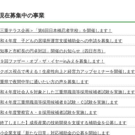
現在募集中の事業
三重テラス企画＞「第6回日本橋忍者学校」を開催します！
和４年度 子どもの居場所運営支援補助金への申請を募集します
知事と市町長の円卓対話」開催のお知らせ（四日市市）
９回ファザー・オブ・ザ・イヤーinみえを募集します！
クボス視点で考える！生産性向上と経営力アップセミナーを開催します
重県で夜間中学に通いたい方の声を募集します
和４年度社会人を対象とした三重県職員等採用候補者試験を実施します
和４年度三重県職員等採用候補者Ｂ試験・Ｃ試験を実施します
和４年度警察官Ａ・Ｂ採用候補者試験を実施します
終了しました】成長産業の技術開発を支援する補助金を公募します
小企業支援「新たな日常」対応補助金の公募を開始します