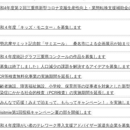
和4年度第２回三重県新型コロナ克服生産性向上・業態転換支援補助金
和４年度「キッズ・モニター」を募集します
勢志摩サミット記念館「サミエール」 桑名市による企画展示が始まり
和４年度統計グラフ三重県コンクールの作品を募集します
募集は終了しました）人口減少の課題を解決するアイデアを募集します
CR等検査無料化事業の実施期間を延長します
齢者施設、障害福祉施設、小学校、保育所等の従事者を対象とした新型
染症にかかる社会的検査（PCR検査）の実施期間を延長します
みんなで応援！みえで泊まって、もらってキャンペーン！」を実施しま
visitmie第1回投稿キャンペーン夏の部を開催します
和４年度障がい者のテレワーク導入支援アドバイザー派遣先企業を募集