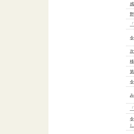
感
野
「
令
次
移
第
令
み
「
令
し