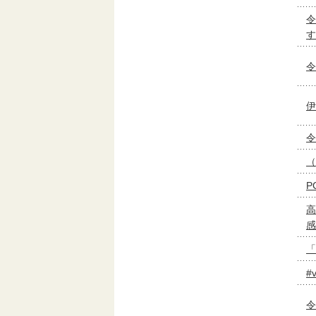
令
す
令
伊
令
（
P
高
感
「
#
令