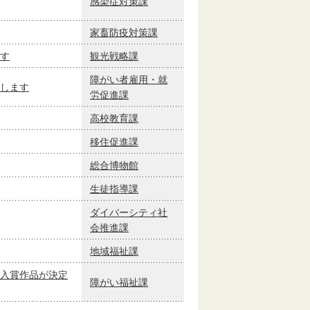
感染症対策課
家畜防疫対策課
す
観光戦略課
障がい者雇用・就
します
労促進課
高校教育課
移住促進課
総合博物館
生徒指導課
ダイバーシティ社
会推進課
地域福祉課
入賞作品が決定
障がい福祉課