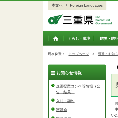
本文へ
Foreign Languages
三重県公式ウェブサイト
くらし・環境
防災・防
トップペ
ージ
現在位置：
トップページ
>
県政・お知
お知らせ情報
企画提案コンペ等情報（公
告・結果）
入札・契約
県
事
審議会
い