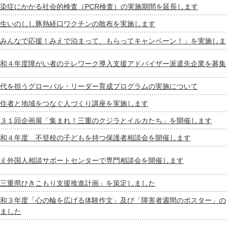
染症にかかる社会的検査（PCR検査）の実施期間を延長します
生いのしし豚熱経口ワクチンの散布を実施します
みんなで応援！みえで泊まって、もらってキャンペーン！」を実施しま
和４年度障がい者のテレワーク導入支援アドバイザー派遣先企業を募集
代を担うグローバル・リーダー育成プログラムの実施について
住者と地域をつなぐ人づくり講座を実施します
３１回企画展「集まれ！三重のクジラとイルカたち」を開催します
和４年度 不登校の子どもを持つ保護者相談会を開催します
え外国人相談サポートセンターで専門相談会を開催します
三重県ひきこもり支援推進計画」を策定しました
和３年度「心の輪を広げる体験作文」及び「障害者週間のポスター」の
ました