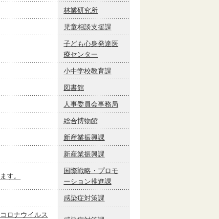
林業研究所
児童相談支援課
子ども心身発達医
療センター
小中学校教育課
図書館
人事委員会事務局
総合博物館
新産業振興課
新産業振興課
国際戦略・プロモ
ます。
ーション推進課
感染症対策課
コロナウイルス