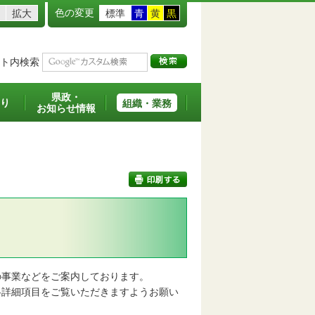
色の変更
拡大
標準
青
黄
黒
ト内検索
県政・
り
組織・業務
お知らせ情報
印刷する
事業などをご案内しております。
詳細項目をご覧いただきますようお願い