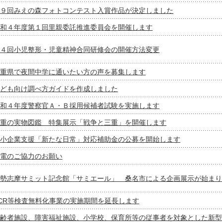
９回みえの森フォトコンテスト入賞作品が決定しました
和４年度第１回里親委託推進委員会を開催します
４回小児整形・児童精神合同研修会の開催方法変更
重県で夜間中学に通いたい方の声を募集します
ども向け調べ方ガイドを作成しました
和４年度警察官Ａ・Ｂ採用候補者試験を実施します
重の実物図鑑 特集展示「戦争と三重」を開催します
小企業支援「新たな日常」対応補助金の公募を開始します
電のご協力のお願い
勢志摩サミット記念館「サミエール」 桑名市による企画展示が始まり
CR等検査無料化事業の実施期間を延長します
齢者施設、障害福祉施設、小学校、保育所等の従事者を対象とした新型