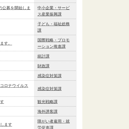
の公募を開始しま
中小企業・サービ
ス産業振興課
子ども・福祉総務
課
国際戦略・プロモ
ます。
ーション推進課
統計課
財政課
感染症対策課
コロナウイルス
感染症対策課
す
観光戦略課
海外誘客課
障がい者雇用・就
します
労促進課