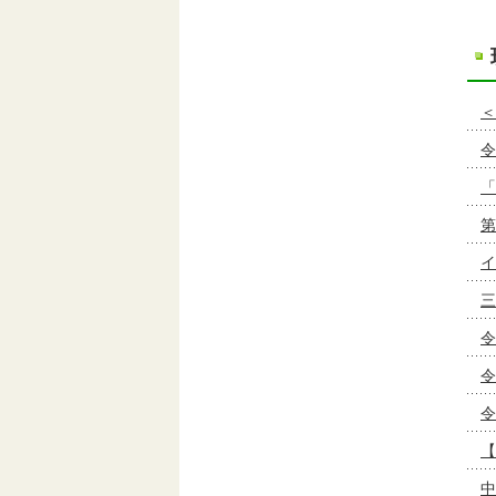
＜
令
「
第
イ
三
令
令
令
【
中