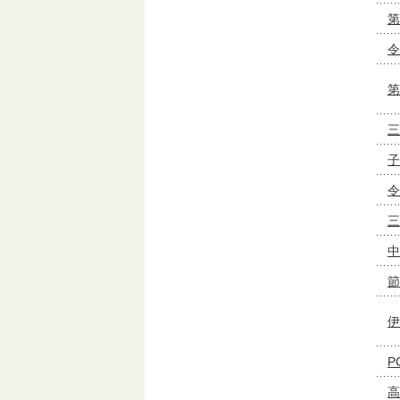
第
令
第
三
子
令
三
中
節
伊
P
高