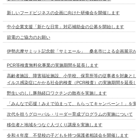
新しいフードビジネスの企画に向けた研修会を開催します
中小企業支援「新たな日常」対応補助金の公募を開始します
節電のご協力のお願い
伊勢志摩サミット記念館「サミエール」 桑名市による企画展示が
PCR等検査無料化事業の実施期間を延長します
高齢者施設、障害福祉施設、小学校、保育所等の従事者を対象とし
イルス感染症にかかる社会的検査（PCR検査）の実施期間を延長し
野生いのしし豚熱経口ワクチンの散布を実施します
「みんなで応援！みえで泊まって、もらってキャンペーン！」を実
次代を担うグローバル・リーダー育成プログラムの実施について
移住者と地域をつなぐ人づくり講座を実施します
令和４年度 不登校の子どもを持つ保護者相談会を開催します