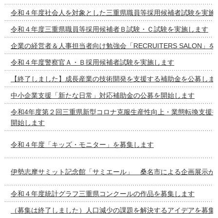
令和４年度社会人を対象とした三重県職員等採用候補者試験を実施
令和４年度三重県職員等採用候補者Ｂ試験・Ｃ試験を実施します
企業の経営者＆人事担当者向け勉強会「RECRUITERS SALON」
令和４年度警察官Ａ・Ｂ採用候補者試験を実施します
【終了しました】成長産業の技術開発を支援する補助金を公募しま
中小企業支援「新たな日常」対応補助金の公募を開始します
令和4年度第２回三重県新型コロナ克服生産性向上・業態転換支援
開始します
令和４年度「キッズ・モニター」を募集します
伊勢志摩サミット記念館「サミエール」 桑名市による企画展示が
令和４年度統計グラフ三重県コンクールの作品を募集します
（募集は終了しました）人口減少の課題を解決するアイデアを募集