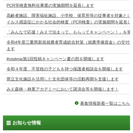
PCR等検査無料化事業の実施期間を延長します
高齢者施設、障害福祉施設、小学校、保育所等の従事者を対象とし
イルス感染症にかかる社会的検査（PCR検査）の実施期間を延長し
「みんなで応援！みえで泊まって、もらってキャンペーン！」を実
令和4年度三重県新規就農者育成総合対策（就農準備資金）の交付
ます
#visitmie第1回投稿キャンペーン夏の部を開催します
令和４年度 不登校の子どもを持つ保護者相談会を開催します
県立文化施設を活用した文化団体等の活動再開を支援します
みえ森林・林業アカデミーにおいて講演会等を開催します！
募集情報新着一覧はこちら
お知らせ情報