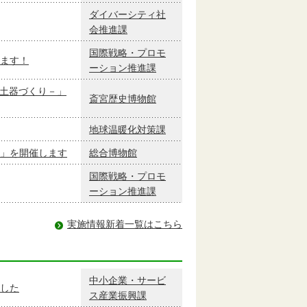
ダイバーシティ社
会推進課
国際戦略・プロモ
ます！
ーション推進課
の土器づくり－」
斎宮歴史博物館
地球温暖化対策課
」を開催します
総合博物館
国際戦略・プロモ
ーション推進課
実施情報新着一覧はこちら
中小企業・サービ
した
ス産業振興課