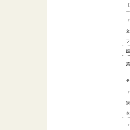
【
ー
「
文
フ
館
第
令
「
講
令
「