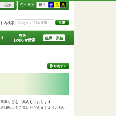
色の変更
拡大
標準
青
黄
黒
ト内検索
県政・
り
組織・業務
お知らせ情報
印刷する
事業などをご案内しております。
詳細項目をご覧いただきますようお願い