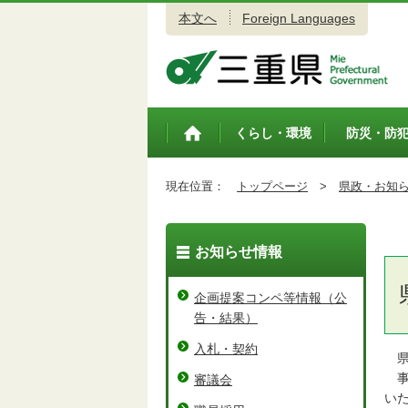
本文へ
Foreign Languages
三重県公式ウェブサイト
くらし・環境
防災・防
トップペ
ージ
現在位置：
トップページ
>
県政・お知
お知らせ情報
企画提案コンペ等情報（公
告・結果）
入札・契約
県
事
審議会
い