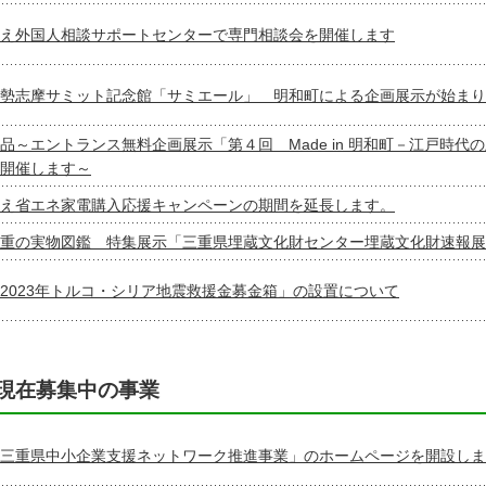
え外国人相談サポートセンターで専門相談会を開催します
勢志摩サミット記念館「サミエール」 明和町による企画展示が始まり
品～エントランス無料企画展示「第４回 Made in 明和町－江戸時代
開催します～
え省エネ家電購入応援キャンペーンの期間を延長します。
重の実物図鑑 特集展示「三重県埋蔵文化財センター埋蔵文化財速報展
2023年トルコ・シリア地震救援金募金箱」の設置について
現在募集中の事業
三重県中小企業支援ネットワーク推進事業」のホームページを開設しま