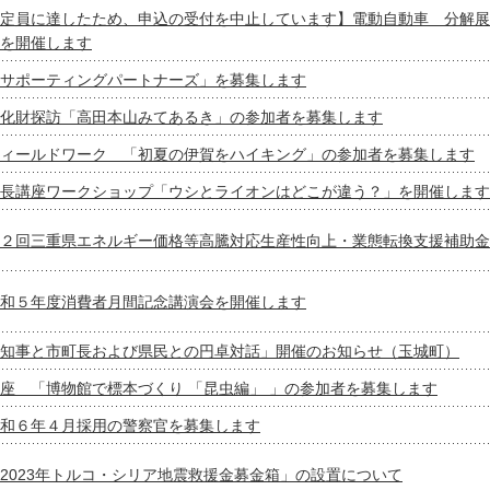
定員に達したため、申込の受付を中止しています】電動自動車 分解展
を開催します
サポーティングパートナーズ」を募集します
化財探訪「高田本山みてあるき」の参加者を募集します
ィールドワーク 「初夏の伊賀をハイキング」の参加者を募集します
長講座ワークショップ「ウシとライオンはどこが違う？」を開催します
２回三重県エネルギー価格等高騰対応生産性向上・業態転換支援補助金
和５年度消費者月間記念講演会を開催します
知事と市町長および県民との円卓対話」開催のお知らせ（玉城町）
座 「博物館で標本づくり 「昆虫編」 」の参加者を募集します
和６年４月採用の警察官を募集します
2023年トルコ・シリア地震救援金募金箱」の設置について