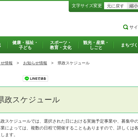
文字サイズ変更
元に戻す
縮小
サイ
健康・福祉・
スポーツ・
観光・産業・
犯
まちづく
子ども
教育・文化
しごと
らせ情報
>
お知らせ情報
>
県政スケジュール
ツイート
県政スケジュール
政スケジュールでは、選択された日における実施予定事業や、募集中の
業によっては、複数の日程で開催することもありますので、詳しくは各
たします。