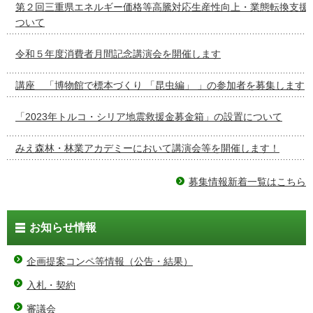
第２回三重県エネルギー価格等高騰対応生産性向上・業態転換支援
ついて
令和５年度消費者月間記念講演会を開催します
講座 「博物館で標本づくり 「昆虫編」 」の参加者を募集します
「2023年トルコ・シリア地震救援金募金箱」の設置について
みえ森林・林業アカデミーにおいて講演会等を開催します！
募集情報新着一覧はこちら
お知らせ情報
企画提案コンペ等情報（公告・結果）
入札・契約
審議会