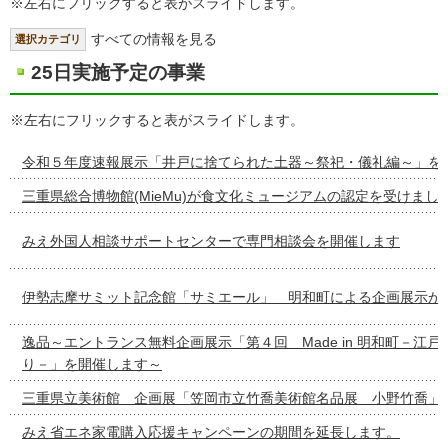
※左右にフリックすると表がスライドします。
すべての情報を見る
選択カテゴリ
25日実施予定の事業
※左右にフリックすると表がスライドします。
令和５年度速報展示「井戸に捨てられた土器～祭祀・儀礼編～」を
三重県総合博物館(MieMu)が食文化ミュージアムの認定を受けまし
みえ外国人相談サポートセンターで専門相談会を開催します
伊勢志摩サミット記念館「サミエール」 明和町による企画展示が
逸品～エントランス無料企画展示「第４回 Made in 明和町－江
り－」を開催します～
三重県立美術館 企画展「笠岡市立竹喬美術館名品展 小野竹喬」
みえ省エネ家電購入応援キャンペーンの期間を延長します。