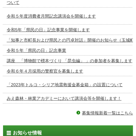
ついて
令和５年度消費者月間記念講演会を開催します
令和5年「県民の日」記念事業を開催します
「知事と市町長および県民との円卓対話」開催のお知らせ（玉城町
令和５年「県民の日」記念事業
講座 「博物館で標本づくり 「昆虫編」 」の参加者を募集します
令和６年４月採用の警察官を募集します
「2023年トルコ・シリア地震救援金募金箱」の設置について
みえ森林・林業アカデミーにおいて講演会等を開催します！
募集情報新着一覧はこちら
お知らせ情報