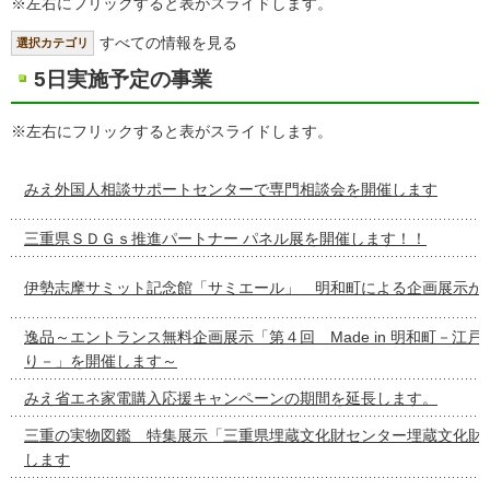
※左右にフリックすると表がスライドします。
すべての情報を見る
選択カテゴリ
5日実施予定の事業
※左右にフリックすると表がスライドします。
みえ外国人相談サポートセンターで専門相談会を開催します
三重県ＳＤＧｓ推進パートナー パネル展を開催します！！
伊勢志摩サミット記念館「サミエール」 明和町による企画展示が
逸品～エントランス無料企画展示「第４回 Made in 明和町－江
り－」を開催します～
みえ省エネ家電購入応援キャンペーンの期間を延長します。
三重の実物図鑑 特集展示「三重県埋蔵文化財センター埋蔵文化財
します