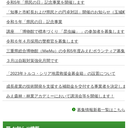
令和5年「県民の日」記念事業を開催します
「知事と市町長および県民との円卓対話」開催のお知らせ（玉城町
令和５年「県民の日」記念事業
講座 「博物館で標本づくり 「昆虫編」 」の参加者を募集します
令和６年４月採用の警察官を募集します
三重県総合博物館（MieMu）の令和5年度みえむボランティア募集
３月は自殺対策強化月間です
「2023年トルコ・シリア地震救援金募金箱」の設置について
成長産業の技術開発を支援する補助金を交付する事業者を決定しま
みえ森林・林業アカデミーにおいて講演会等を開催します！
募集情報新着一覧はこちら