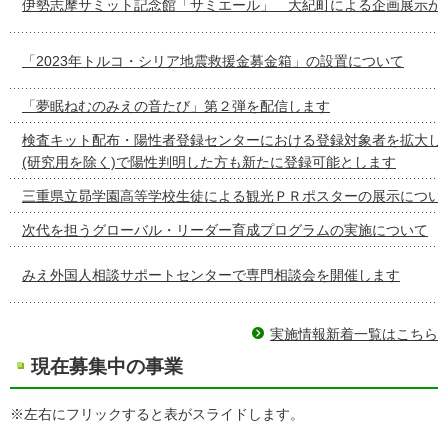
伊勢志摩サミット記念館「サミエール」 大紀町による企画展示が
「2023年トルコ・シリア地震救援金募金箱」の設置について
「夢眠ねむのみえの音たび」第２弾を配信します
検査キット配布・陽性者登録センターにおける登録対象者を拡大し
(研究用を除く)で陽性判明した方も新たに登録可能とします
三重県立昴学園高等学校生徒による観光ＰＲポスターの展示につい
次代を担うグローバル・リーダー育成プログラムの実施について
みえ外国人相談サポートセンターで専門相談会を開催します
実施情報新着一覧はこちら
現在募集中の事業
※左右にフリックすると表がスライドします。