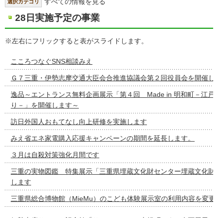
すべての情報を見る
選択カテゴリ
28日実施予定の事業
※左右にフリックすると表がスライドします。
こころつなぐSNS相談みえ
Ｇ７三重・伊勢志摩交通大臣会合推進協議会第２回役員会を開催し
逸品～エントランス無料企画展示「第４回 Made in 明和町－江
り－」を開催します～
訪日外国人おもてなし向上研修を実施します
みえ省エネ家電購入応援キャンペーンの期間を延長します。
３月は自殺対策強化月間です
三重の実物図鑑 特集展示「三重県埋蔵文化財センター埋蔵文化財
します
三重県総合博物館（MieMu）のこども体験展示室の利用内容を変更