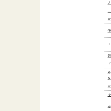
３
三
三
伊
「
若
「
検
を
三
次
み