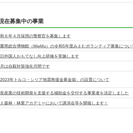
現在募集中の事業
和６年４月採用の警察官を募集します
重県総合博物館（MieMu）の令和5年度みえむボランティア募集につい
日外国人おもてなし向上研修を実施します
月は自殺対策強化月間です
2023年トルコ・シリア地震救援金募金箱」の設置について
長産業の技術開発を支援する補助金を交付する事業者を決定しました
え森林・林業アカデミーにおいて講演会等を開催します！