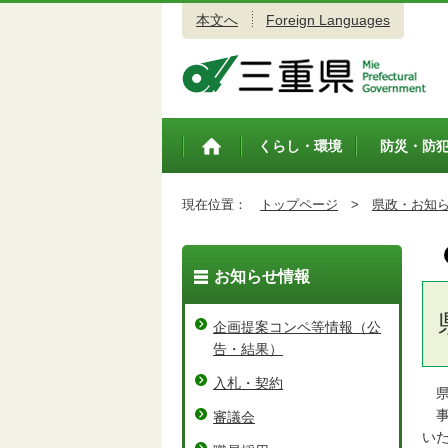
本文へ
Foreign Languages
三重県公式ウェブサイト
くらし・環境
防災・防
トップペ
ージ
現在位置：
トップページ
>
県政・お知
お知らせ情報
企画提案コンペ等情報（公
告・結果）
入札・契約
県
事
審議会
い