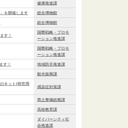
健康推進課
」を開催します
総合博物館
す
総合博物館
国際戦略・プロモ
ます！
ーション推進課
国際戦略・プロモ
ーション推進課
します！
地域防災推進課
観光振興課
のキット(研究用
感染症対策課
県土整備総務課
高校教育課
ダイバーシティ社
会推進課