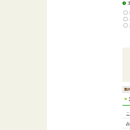
選
こ
み