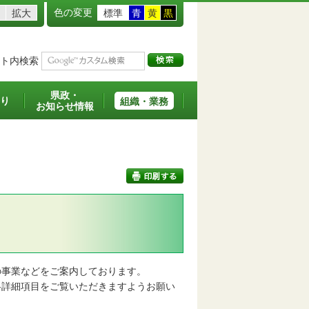
色の変更
拡大
標準
青
黄
黒
ト内検索
県政・
り
組織・業務
お知らせ情報
印刷する
事業などをご案内しております。
詳細項目をご覧いただきますようお願い