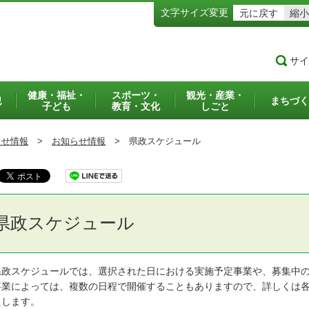
文字サイズ変更
元に戻す
縮小
サイ
健康・福祉・
スポーツ・
観光・産業・
犯
まちづく
子ども
教育・文化
しごと
らせ情報
>
お知らせ情報
>
県政スケジュール
県政スケジュール
政スケジュールでは、選択された日における実施予定事業や、募集中の
業によっては、複数の日程で開催することもありますので、詳しくは各
たします。