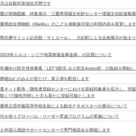
月は自殺対策強化月間です
重の実物図鑑 特集展示「三重県埋蔵文化財センター埋蔵文化財速報展
重県総合博物館（MieMu）のこども体験展示室の利用内容を変更しま
勢志摩サミット記念館「サミエール」 大紀町による企画展示が始まり
2023年トルコ・シリア地震救援金募金箱」の設置について
年層向け防災啓発事業「LET′S防災 みえ防災Action部」の取組を開始
夢眠ねむのみえの音たび」第２弾を配信します
査キット配布・陽性者登録センターにおける登録対象者を拡大し、市販
除く)で陽性判明した方も新たに登録可能とします
重県立昴学園高等学校生徒による観光ＰＲポスターの展示について
代を担うグローバル・リーダー育成プログラムの実施について
え外国人相談サポートセンターで専門相談会を開催します