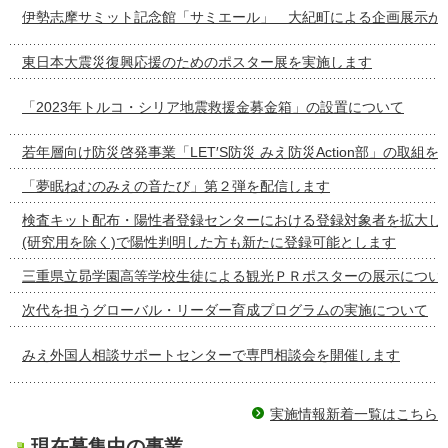
伊勢志摩サミット記念館「サミエール」 大紀町による企画展示が
東日本大震災復興応援のためのポスター展を実施します
「2023年トルコ・シリア地震救援金募金箱」の設置について
若年層向け防災啓発事業「LET′S防災 みえ防災Action部」の取組
「夢眠ねむのみえの音たび」第２弾を配信します
検査キット配布・陽性者登録センターにおける登録対象者を拡大し
(研究用を除く)で陽性判明した方も新たに登録可能とします
三重県立昴学園高等学校生徒による観光ＰＲポスターの展示につい
次代を担うグローバル・リーダー育成プログラムの実施について
みえ外国人相談サポートセンターで専門相談会を開催します
実施情報新着一覧はこちら
現在募集中の事業