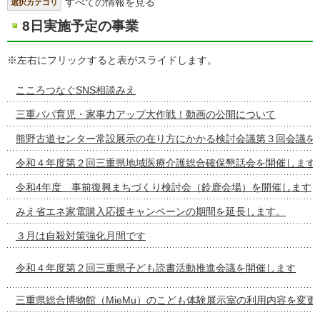
すべての情報を見る
選択カテゴリ
8日実施予定の事業
※左右にフリックすると表がスライドします。
こころつなぐSNS相談みえ
三重パパ育児・家事力アップ大作戦！動画の公開について
熊野古道センター常設展示の在り方にかかる検討会議第３回会議を
令和４年度第２回三重県地域医療介護総合確保懇話会を開催します
令和4年度 事前復興まちづくり検討会（鈴鹿会場）を開催します
みえ省エネ家電購入応援キャンペーンの期間を延長します。
３月は自殺対策強化月間です
令和４年度第２回三重県子ども読書活動推進会議を開催します
三重県総合博物館（MieMu）のこども体験展示室の利用内容を変更