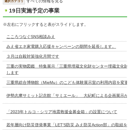
すべての情報を見る
選択カテゴリ
19日実施予定の事業
※左右にフリックすると表がスライドします。
こころつなぐSNS相談みえ
みえ省エネ家電購入応援キャンペーンの期間を延長します。
３月は自殺対策強化月間です
三重の実物図鑑 特集展示「三重県埋蔵文化財センター埋蔵文化財
します
三重県総合博物館（MieMu）のこども体験展示室の利用内容を変更
伊勢志摩サミット記念館「サミエール」 大紀町による企画展示が
「2023年トルコ・シリア地震救援金募金箱」の設置について
若年層向け防災啓発事業「LET′S防災 みえ防災Action部」の取組