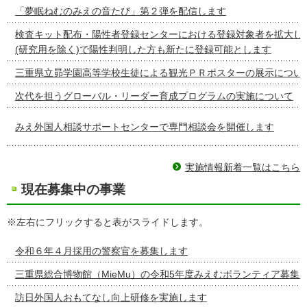
「夢眠ねむのみえの音たび」第２弾を配信します
検査キット配布・陽性者登録センターにおける登録対象者を拡大し
(研究用を除く)で陽性判明した方も新たに登録可能とします
三重県立昴学園高等学校生徒による観光ＰＲポスターの展示につい
次代を担うグローバル・リーダー育成プログラムの実施について
みえ外国人相談サポートセンターで専門相談会を開催します
実施情報新着一覧はこちら
現在募集中の事業
※左右にフリックすると表がスライドします。
令和６年４月採用の警察官を募集します
三重県総合博物館（MieMu）の令和5年度みえむボランティア募集
訪日外国人おもてなし向上研修を実施します