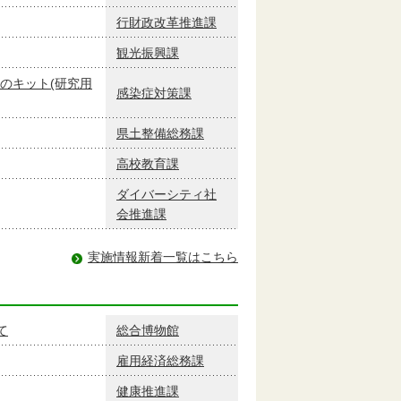
行財政改革推進課
観光振興課
のキット(研究用
感染症対策課
県土整備総務課
高校教育課
ダイバーシティ社
会推進課
実施情報新着一覧はこちら
て
総合博物館
雇用経済総務課
健康推進課