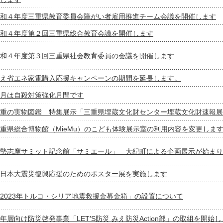
和４年度三重県教育委員会障がい者雇用推進チーム会議を開催します
和４年度第２回三重県総合教育会議を開催します
和４年度第３回三重県社会教育委員の会議を開催します
え省エネ家電購入応援キャンペーンの期間を延長します。
月は自殺対策強化月間です
重の実物図鑑 特集展示「三重県埋蔵文化財センター埋蔵文化財速報展
重県総合博物館（MieMu）のこども体験展示室の利用内容を変更しま
勢志摩サミット記念館「サミエール」 大紀町による企画展示が始まり
日本大震災復興応援のためのポスター展を実施します
2023年トルコ・シリア地震救援金募金箱」の設置について
年層向け防災啓発事業「LET′S防災 みえ防災Action部」の取組を開始