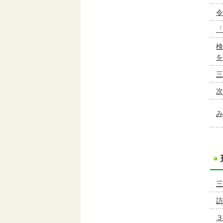
令
「
検
を
三
次
み
三
訪
３