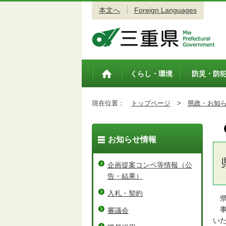
本文へ
Foreign Languages
三重県公式ウェブサイト
くらし・環境
防災・防
トップペ
ージ
現在位置：
トップページ
>
県政・お知
お知らせ情報
企画提案コンペ等情報（公
告・結果）
入札・契約
県
事
審議会
い