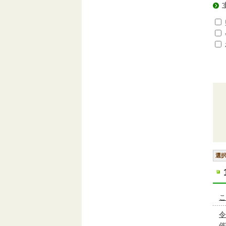
選
こ
令
催