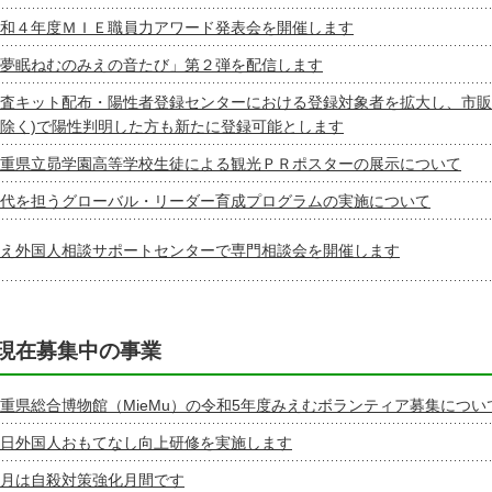
和４年度ＭＩＥ職員力アワード発表会を開催します
夢眠ねむのみえの音たび」第２弾を配信します
査キット配布・陽性者登録センターにおける登録対象者を拡大し、市販
除く)で陽性判明した方も新たに登録可能とします
重県立昴学園高等学校生徒による観光ＰＲポスターの展示について
代を担うグローバル・リーダー育成プログラムの実施について
え外国人相談サポートセンターで専門相談会を開催します
現在募集中の事業
重県総合博物館（MieMu）の令和5年度みえむボランティア募集につい
日外国人おもてなし向上研修を実施します
月は自殺対策強化月間です