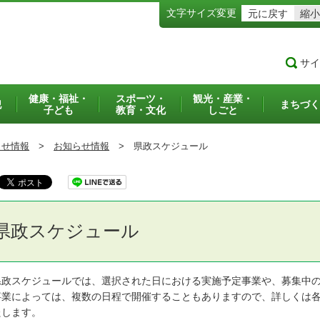
文字サイズ変更
元に戻す
縮小
サイ
健康・福祉・
スポーツ・
観光・産業・
犯
まちづく
子ども
教育・文化
しごと
らせ情報
>
お知らせ情報
>
県政スケジュール
県政スケジュール
政スケジュールでは、選択された日における実施予定事業や、募集中の
業によっては、複数の日程で開催することもありますので、詳しくは各
たします。