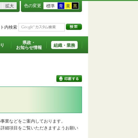
色の変更
拡大
標準
青
黄
黒
ト内検索
県政・
り
組織・業務
お知らせ情報
印刷する
事業などをご案内しております。
詳細項目をご覧いただきますようお願い