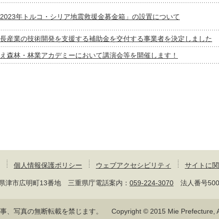
2023年トルコ・シリア地震救援金募金箱」の設置について
長産業の技術開発を支援する補助金を交付する事業者を決定しました
え森林・林業アカデミーにおいて講演会等を開催します！
個人情報保護ポリシー
ウェブアクセシビリティ
サイトに関
 三重県津市広明町13番地 三重県庁電話案内：
059-224-3070
法人番号50000
記事、写真の無断転載を禁じます。
Copyright © 2015 Mie Prefecture, Al