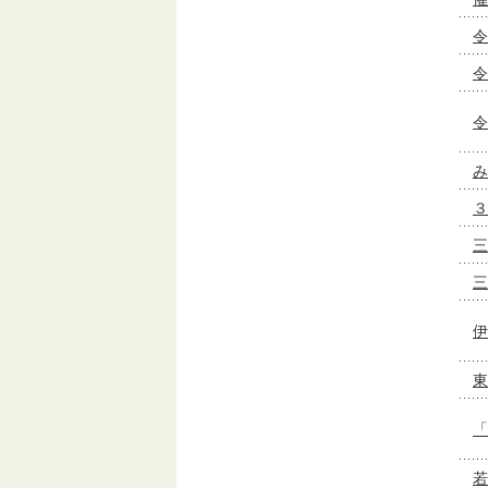
令
令
令
み
３
三
三
伊
東
「
若