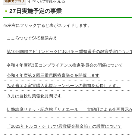
すべての情報を見る
選択カテゴリ
27日実施予定の事業
※左右にフリックすると表がスライドします。
こころつなぐSNS相談みえ
第10回国際アビリンピックにおける三重県選手の銀賞受賞について
令和４年度第3回コンプライアンス推進委員会の開催について
令和４年度第２回三重県医療審議会を開催します
みえ省エネ家電購入応援キャンペーンの期間を延長します。
３月は自殺対策強化月間です
伊勢志摩サミット記念館「サミエール」 大紀町による企画展示が
「2023年トルコ・シリア地震救援金募金箱」の設置について