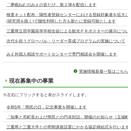
「夢眠ねむのみえの音たび」第２弾を配信します
検査キット配布・陽性者登録センターにおける登録対象者を拡大し
(研究用を除く)で陽性判明した方も新たに登録可能とします
三重県立昴学園高等学校生徒による観光ＰＲポスターの展示につい
次代を担うグローバル・リーダー育成プログラムの実施について
みえ外国人相談サポートセンターで専門相談会を開催します
実施情報新着一覧はこちら
現在募集中の事業
※左右にフリックすると表がスライドします。
令和5年「県民の日」記念事業を開催します
「知事と市町長および県民との円卓対話」開催のお知らせ（玉城町
三重県と三重大学との寄附講座設置にかかる協定締結式を行います