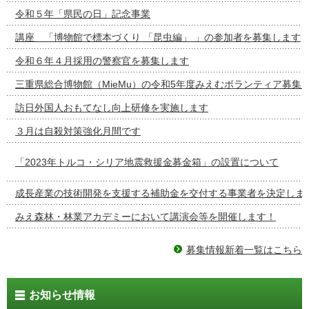
令和５年「県民の日」記念事業
講座 「博物館で標本づくり 「昆虫編」 」の参加者を募集します
令和６年４月採用の警察官を募集します
三重県総合博物館（MieMu）の令和5年度みえむボランティア募集
訪日外国人おもてなし向上研修を実施します
３月は自殺対策強化月間です
「2023年トルコ・シリア地震救援金募金箱」の設置について
成長産業の技術開発を支援する補助金を交付する事業者を決定しま
みえ森林・林業アカデミーにおいて講演会等を開催します！
募集情報新着一覧はこちら
お知らせ情報