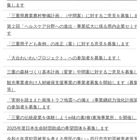
集します
「三重県農業農村整備計画」（中間案）に対するご意見を募集しま
第２回「ヘルスケア分野への進出・事業拡大に係る県内企業セミナ
す
「三重県子ども条例」の改正（案）に対する意見を募集します
「大台わいわいプロジェクト」への参加者を募集します！
三重の森林づくり基本計画（変更）中間案に対するご意見を募集し
観光事業者向け人材確保支援事業の事業者募集を開始します（募集
等）
「実例を踏まえた南海トラフ地震への備え（事業継続力強化計画策
の参加者を募集します
「三重の伝統産業を体験しようin味の素(株)東海事業所」を開催し
2025年度日本生命財団助成の希望団体を募集します
令和６年度犯罪被害を考える県民の集い～四日市市犯罪被害者等支