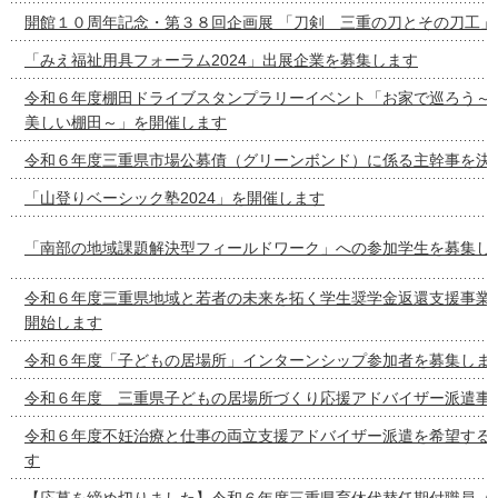
開館１０周年記念・第３８回企画展 「刀剣 三重の刀とその刀工」
「みえ福祉用具フォーラム2024」出展企業を募集します
令和６年度棚田ドライブスタンプラリーイベント「お家で巡ろう～
美しい棚田～」を開催します
令和６年度三重県市場公募債（グリーンボンド）に係る主幹事を決
「山登りベーシック塾2024」を開催します
「南部の地域課題解決型フィールドワーク」への参加学生を募集し
令和６年度三重県地域と若者の未来を拓く学生奨学金返還支援事業
開始します
令和６年度「子どもの居場所」インターンシップ参加者を募集しま
令和６年度 三重県子どもの居場所づくり応援アドバイザー派遣事
令和６年度不妊治療と仕事の両立支援アドバイザー派遣を希望する
す
【応募を締め切りました】令和６年度三重県育休代替任期付職員（