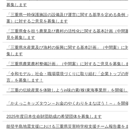
募集します
「三重県一時保護施設の設備及び運営に関する基準を定める条例（
案）に対するご意見を募集します
「三重県食を担う農業及び農村の活性化に関する基本計画（中間案
見を募集します
「三重県水産業及び漁村の振興に関する基本計画」（中間案）に対
集します
「三重県農業農村整備計画」（中間案）に対するご意見を募集しま
「令和モデル」社会・職場環境づくりに取り組む「企業トップの熱
言」を募集します！
「三重の伝統産業を体験しようin味の素(株)東海事業所」を開催し
「かえっこキッズタウン～お金のやくわりをまなぼう！～」を開催
2025年度日本生命財団助成の希望団体を募集します
能登半島地震支援における三重県災害時学校支援チーム報告書をま