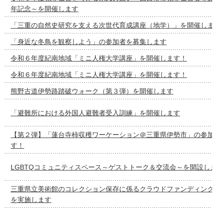
年記念～を開催します
「三重の自然史研究を支える次世代育成講座（地学）」を開催しま
「身近な冬鳥を観察しよう」の参加者を募集します
令和６年度紀南地域「ミニ人権大学講座」を開催します！
令和６年度紀南地域「ミニ人権大学講座」を開催します！
熊野古道伊勢路踏破ウォーク（第３弾）を開催します
「避難所における外国人避難者受入訓練」を開催します
【第２弾】「蓮台寺柿収穫ワーケーション＠三重県伊勢市」の参加
す！
LGBTQコミュニティスペース～ゲストトーク＆交流会～を開設し
三重県立美術館のコレクション保存に係るクラウドファンディング
を実施します