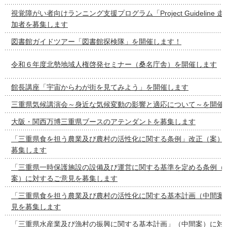
視覚障がい者向けランニング支援プログラム「Project Guideline
加者を募集します
図書館ガイドツアー「図書館探検隊」を開催します！
令和６年度北勢地域人権啓発セミナー（桑名庁舎）を開催します
館長講座「宇宙からわが街を見てみよう」を開催します
三重県気候講演会～身近な気候変動の影響と適応について～を開催
大阪・関西万博三重県ブースのアテンダントを募集します
「三重県食を担う農業及び農村の活性化に関する条例」改正（案）
募集します
「三重県一時保護施設の設備及び運営に関する基準を定める条例（
案）に対するご意見を募集します
「三重県食を担う農業及び農村の活性化に関する基本計画（中間案
見を募集します
「三重県水産業及び漁村の振興に関する基本計画」（中間案）に対