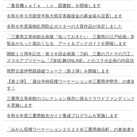
「蓄音機ｃａｆｅ ｉｎ 図書館」を開催します
令和６年９月能登半島大雨災害義援金の募金箱を設置します
令和６年度薬物乱用防止ポスターの入賞作品が決定しました
「三重県立美術館企画展『知っておきたい 三重県の江戸絵画』関
覧会がもっと面白くなる アート＆ブックガイドを開催します
開館１０周年記念・第３８回企画展「刀剣 三重の刀とその刀工」
スマホアプリゲーム『刀剣乱舞ONLINE』とのコラボ企画の内容決
熊野古道伊勢路踏破ウォーク（第３弾）を開催します
【第２弾】「蓮台寺柿収穫ワーケーション＠三重県伊勢市」の参加
す！
三重県立美術館のコレクション保存に係るクラウドファンディング
を実施します
令和６年度三重県観光ガイド養成プログラムを実施します
「みかん収穫ワーケーション２０２４＠三重県御浜町」の参加者を