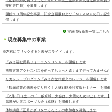
技術専門員）を募集します
開館１０周年記念事業 記念企画展および「ＭｉｅＭｕの日」記念
催します
実施情報新着一覧はこちら
現在募集中の事業
※左右にフリックすると表がスライドします。
「みえ福祉用具フォーラム２０２４」を開催します
熊野古道アクセスバスを使ってちょっと遠くまで行ってみませんか
リカレントプログラム「みえ次世代観光カレッジ」を開催します
「観光産業の未来を切り拓く！人材戦略検討支援セミナー」を開催
【2月8日（土）の「一般卓球」大会は、大雪のため中止します。】
県障がい者スポーツ大会（卓球）を開催します
体験講座「正月かざりをつくろう」の参加者を募集します