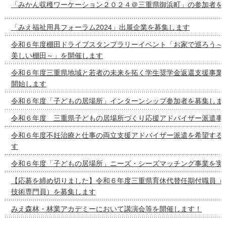
「みかん収穫ワーケーション２０２４＠三重県御浜町」の参加者を
「みえ福祉用具フォーラム2024」出展企業を募集します
令和６年度棚田ドライブスタンプラリーイベント「お家で巡ろう～
美しい棚田～」を開催します
令和６年度三重県地域と若者の未来を拓く学生奨学金返還支援事業
開始します
令和６年度「子どもの居場所」インターンシップ参加者を募集しま
令和６年度 三重県子どもの居場所づくり応援アドバイザー派遣事
令和６年度不妊治療と仕事の両立支援アドバイザー派遣を希望する
す
令和６年度「子どもの居場所」ニーズ・シーズマッチング事業を実
【応募を締め切りました】令和６年度三重県育休代替任期付職員（
技術専門員）を募集します
みえ森林・林業アカデミーにおいて講演会等を開催します！