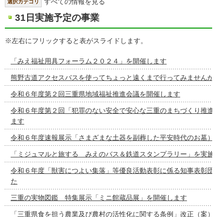
すべての情報を見る
選択カテゴリ
31日実施予定の事業
※左右にフリックすると表がスライドします。
「みえ福祉用具フォーラム２０２４」を開催します
熊野古道アクセスバスを使ってちょっと遠くまで行ってみませんか
令和６年度第２回三重県地域福祉推進会議を開催します
令和６年度第２回「犯罪のない安全で安心な三重のまちづくり推進
ます
令和６年度速報展示「さまざまな土器を副葬した平安時代のお墓）
「ミジュマルと旅する みえのバス＆鉄道スタンプラリー」を実施
令和６年度「獣害につよい集落」等優良活動表彰に係る知事表彰団
た
三重の実物図鑑 特集展示「ミニ館蔵品展」を開催します
「三重県食を担う農業及び農村の活性化に関する条例」改正（案）