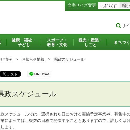
文字サイズ変更
元に戻す
縮小
サイ
健康・福祉・
スポーツ・
観光・産業・
犯
まちづく
子ども
教育・文化
しごと
らせ情報
>
お知らせ情報
>
県政スケジュール
県政スケジュール
政スケジュールでは、選択された日における実施予定事業や、募集中の
業によっては、複数の日程で開催することもありますので、詳しくは各
たします。