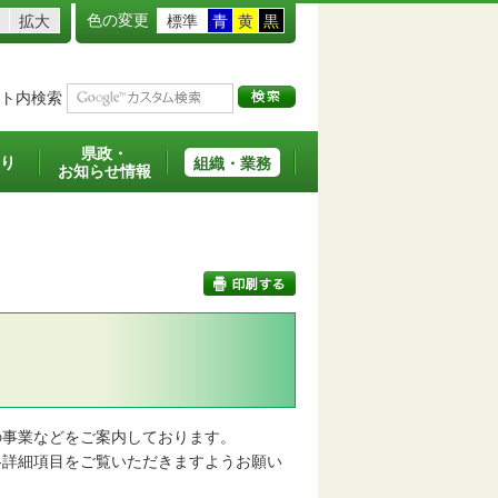
色の変更
拡大
標準
青
黄
黒
ト内検索
県政・
り
組織・業務
お知らせ情報
印刷する
事業などをご案内しております。
詳細項目をご覧いただきますようお願い