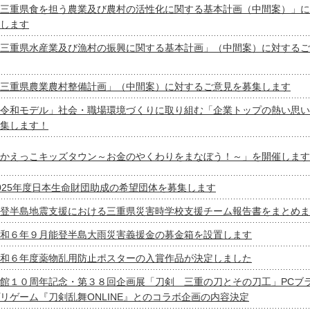
三重県食を担う農業及び農村の活性化に関する基本計画（中間案）」に
します
三重県水産業及び漁村の振興に関する基本計画」（中間案）に対するご
三重県農業農村整備計画」（中間案）に対するご意見を募集します
令和モデル」社会・職場環境づくりに取り組む「企業トップの熱い思い
集します！
かえっこキッズタウン～お金のやくわりをまなぼう！～」を開催します
025年度日本生命財団助成の希望団体を募集します
登半島地震支援における三重県災害時学校支援チーム報告書をまとめま
和６年９月能登半島大雨災害義援金の募金箱を設置します
和６年度薬物乱用防止ポスターの入賞作品が決定しました
館１０周年記念・第３８回企画展「刀剣 三重の刀とその刀工」PCブ
リゲーム『刀剣乱舞ONLINE』とのコラボ企画の内容決定