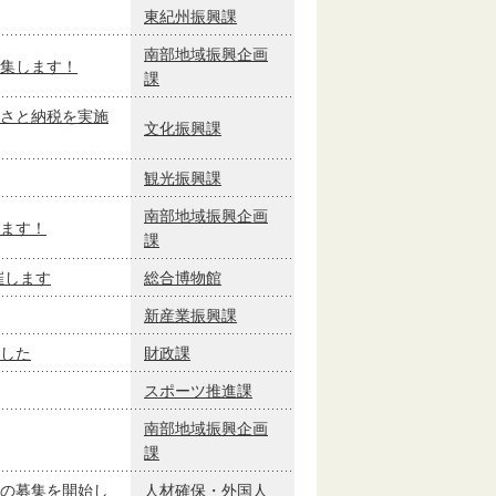
東紀州振興課
南部地域振興企画
集します！
課
さと納税を実施
文化振興課
観光振興課
南部地域振興企画
ます！
課
催します
総合博物館
新産業振興課
した
財政課
スポーツ推進課
南部地域振興企画
課
の募集を開始し
人材確保・外国人