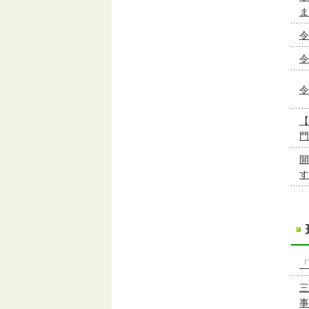
ま
令
令
令
【
門
開
す
「
三
事