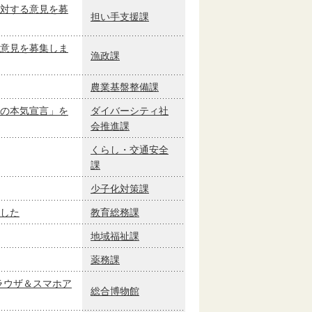
対する意見を募
担い手支援課
意見を募集しま
漁政課
農業基盤整備課
の本気宣言」を
ダイバーシティ社
会推進課
くらし・交通安全
課
少子化対策課
した
教育総務課
地域福祉課
薬務課
ラウザ＆スマホア
総合博物館