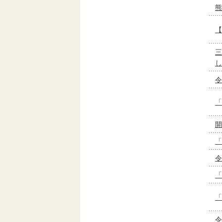
熊
【
三
し
令
「
開
「
令
「
「
令