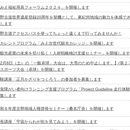
みえ福祉用具フォーラム２０２４」を開催します
野古道世界遺産登録20周年を契機として、東紀州地域の魅力を体感で
します
野古道アクセスバスを使ってちょっと遠くまで行ってみませんか！
カレントプログラム「みえ次世代観光カレッジ」を開催します
観光産業の未来を切り拓く！人材戦略検討支援セミナー」を開催します
2月8日（土）の「一般卓球」大会は、大雪のため中止します。】(第２
スポーツ大会（卓球）を開催します
験講座「正月かざりをつくろう」の参加者を募集します
覚障がい者向けランニング支援プログラム「Project Guideline 走行
集します
和６年度北勢地域人権啓発セミナー（桑名庁舎）を開催します
長講座「宇宙からわが街を見てみよう」を開催します