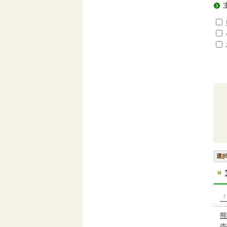
選
「
熊
売