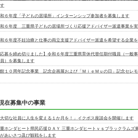
す
和６年度「子どもの居場所」インターンシップ参加者を募集します
和６年度 三重県子どもの居場所づくり応援アドバイザー派遣事業を実
和６年度不妊治療と仕事の両立支援アドバイザー派遣を希望する企業を
応募を締め切りました】令和６年度三重県育休代替任期付職員（一般事
員）を募集します
館１０周年記念事業 記念企画展および「ＭｉｅＭｕの日」記念セレモ
現在募集中の事業
大切な社員に人生を変える１か月を！」イクボス座談会を開催します
重ホンダヒート県民応援ＤＡＹ 三重ホンダヒートｖｓブラックラムズ
があいさつ及び観戦をします