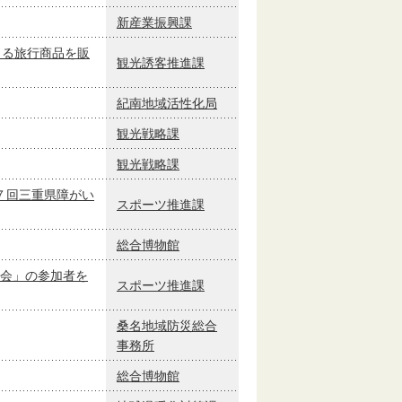
新産業振興課
きる旅行商品を販
観光誘客推進課
紀南地域活性化局
観光戦略課
観光戦略課
７回三重県障がい
スポーツ推進課
総合博物館
体験会」の参加者を
スポーツ推進課
桑名地域防災総合
事務所
総合博物館