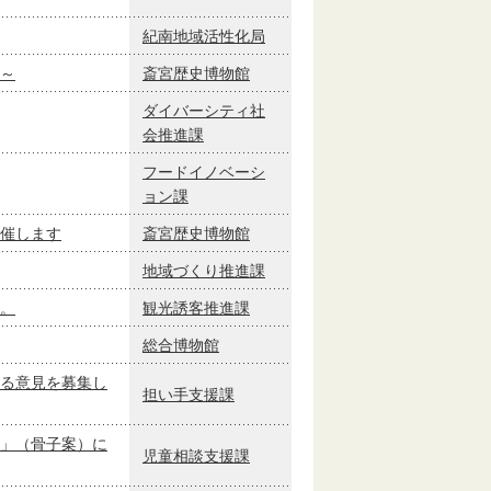
紀南地域活性化局
～
斎宮歴史博物館
ダイバーシティ社
会推進課
フードイノベーシ
ョン課
催します
斎宮歴史博物館
地域づくり推進課
。
観光誘客推進課
総合博物館
る意見を募集し
担い手支援課
」（骨子案）に
児童相談支援課