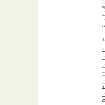
熊
史
パ
ホ
令
「
「
三
「
ま
「
対