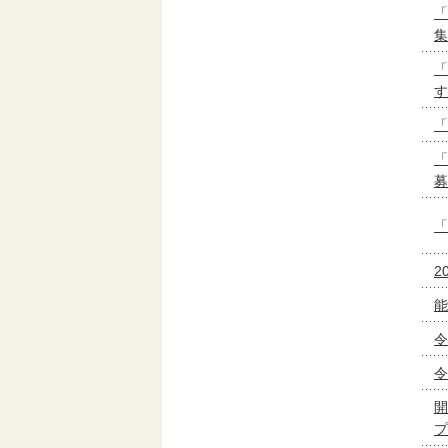
「
集
「
す
「
「
募
「
2
能
令
令
開
プ