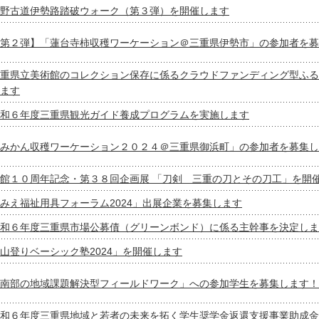
野古道伊勢路踏破ウォーク（第３弾）を開催します
第２弾】「蓮台寺柿収穫ワーケーション＠三重県伊勢市」の参加者を募
重県立美術館のコレクション保存に係るクラウドファンディング型ふる
ます
和６年度三重県観光ガイド養成プログラムを実施します
みかん収穫ワーケーション２０２４＠三重県御浜町」の参加者を募集し
館１０周年記念・第３８回企画展 「刀剣 三重の刀とその刀工」を開
みえ福祉用具フォーラム2024」出展企業を募集します
和６年度三重県市場公募債（グリーンボンド）に係る主幹事を決定しま
山登りベーシック塾2024」を開催します
南部の地域課題解決型フィールドワーク」への参加学生を募集します！
和６年度三重県地域と若者の未来を拓く学生奨学金返還支援事業助成金