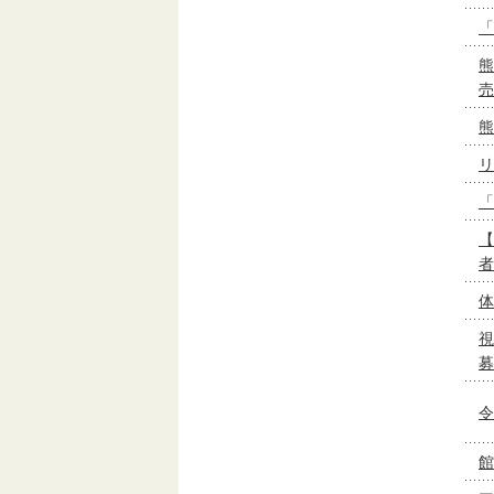
「
熊
売
熊
リ
「
【
者
体
視
募
令
館