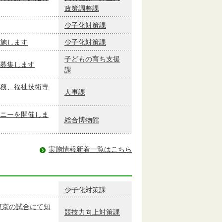
政策調整課
少子化対策課
施します
少子化対策課
子どもの育ち支援
募集します
課
務、福祉技術専
人事課
ニーを開催しま
総合博物館
実施情報新着一覧はこちら
少子化対策課
東京の試合にて知
競技力向上対策課