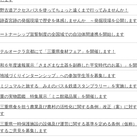
野古道アクセスバスを使ってちょっと遠くまで行ってみませんか！
跡斎宮跡の発掘現場で歴史を体感しませんか ～発掘現場を公開します
ートナーシップ宣誓制度の全国域での自治体間連携を開始します
テルオークラ京都にて「三重県食材フェア」を開催します！
和６年度速報展示「さまざまな土器を副葬した平安時代のお墓）」を開
地域づくりインターンシップ」への参加学生等を募集します
ミジュマルと旅する みえのバス＆鉄道スタンプラリー」を実施します
重の実物図鑑 特集展示「ミニ館蔵品展」を開催します
三重県食を担う農業及び農村の活性化に関する条例」改正（案）に対す
す
三重県一時保護施設の設備及び運営に関する基準を定める条例（仮称）
するご意見を募集します