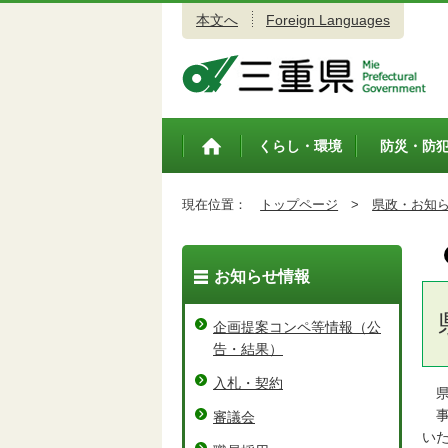
本文へ
Foreign Languages
三重県公式ウェブサイト
くらし・環境
防災・防
トップペ
ージ
現在位置：
トップページ
>
県政・お知
お知らせ情報
企画提案コンペ等情報（公
告・結果）
入札・契約
県
事
審議会
い