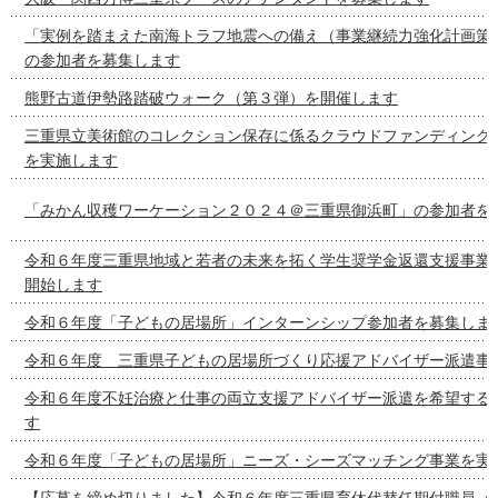
「実例を踏まえた南海トラフ地震への備え（事業継続力強化計画策
の参加者を募集します
熊野古道伊勢路踏破ウォーク（第３弾）を開催します
三重県立美術館のコレクション保存に係るクラウドファンディング
を実施します
「みかん収穫ワーケーション２０２４＠三重県御浜町」の参加者を
令和６年度三重県地域と若者の未来を拓く学生奨学金返還支援事業
開始します
令和６年度「子どもの居場所」インターンシップ参加者を募集しま
令和６年度 三重県子どもの居場所づくり応援アドバイザー派遣事
令和６年度不妊治療と仕事の両立支援アドバイザー派遣を希望する
す
令和６年度「子どもの居場所」ニーズ・シーズマッチング事業を実
【応募を締め切りました】令和６年度三重県育休代替任期付職員（