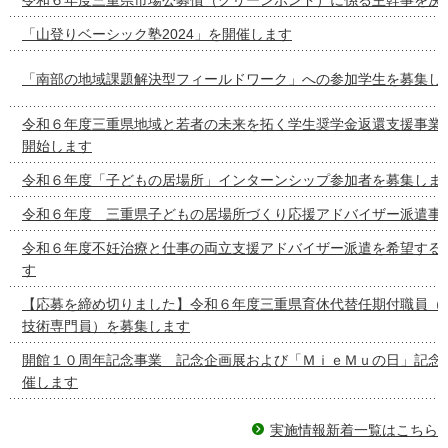
「山登りベーシック塾2024」を開催します
「南部の地域課題解決型フィールドワーク」への参加学生を募集し
令和６年度三重県地域と若者の未来を拓く学生奨学金返還支援事業
開始します
令和６年度「子どもの居場所」インターンシップ参加者を募集しま
令和６年度 三重県子どもの居場所づくり応援アドバイザー派遣事
令和６年度不妊治療と仕事の両立支援アドバイザー派遣を希望する
す
【応募を締め切りました】令和６年度三重県育休代替任期付職員（
技術専門員）を募集します
開館１０周年記念事業 記念企画展および「ＭｉｅＭｕの日」記念
催します
実施情報新着一覧はこちら