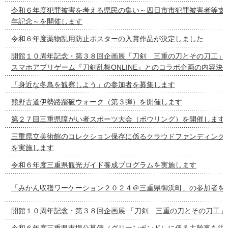
令和６年度犯罪被害を考える県民の集い～四日市市犯罪被害者等支
年記念～を開催します
令和６年度薬物乱用防止ポスターの入賞作品が決定しました
開館１０周年記念・第３８回企画展「刀剣 三重の刀とその刀工」
スマホアプリゲーム『刀剣乱舞ONLINE』とのコラボ企画の内容決
「身近な冬鳥を観察しよう」の参加者を募集します
熊野古道伊勢路踏破ウォーク（第３弾）を開催します
第２７回三重県障がい者スポーツ大会（ボウリング）を開催します
三重県立美術館のコレクション保存に係るクラウドファンディング
を実施します
令和６年度三重県観光ガイド養成プログラムを実施します
「みかん収穫ワーケーション２０２４＠三重県御浜町」の参加者を
開館１０周年記念・第３８回企画展 「刀剣 三重の刀とその刀工」
令和６年度三重県市場公募債（グリーンボンド）に係る主幹事を決