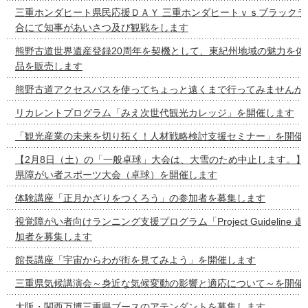
三重ホンダヒート県民応援ＤＡＹ 三重ホンダヒートｖｓブラックラ
合にて知事があいさつ及び観戦をします
熊野古道世界遺産登録20周年を契機として、東紀州地域の魅力を体
品を販売します
熊野古道アクセスバスを使ってちょっと遠くまで行ってみませんか
リカレントプログラム「みえ次世代観光カレッジ」を開催します
「観光産業の未来を切り拓く！人材戦略検討支援セミナー」を開催
【2月8日（土）の「一般卓球」大会は、大雪のため中止します。】
県障がい者スポーツ大会（卓球）を開催します
体験講座「正月かざりをつくろう」の参加者を募集します
視覚障がい者向けランニング支援プログラム「Project Guideline
加者を募集します
館長講座「宇宙からわが街を見てみよう」を開催します
三重県気候講演会～身近な気候変動の影響と適応について～を開催
大阪・関西万博三重県ブースのアテンダントを募集します