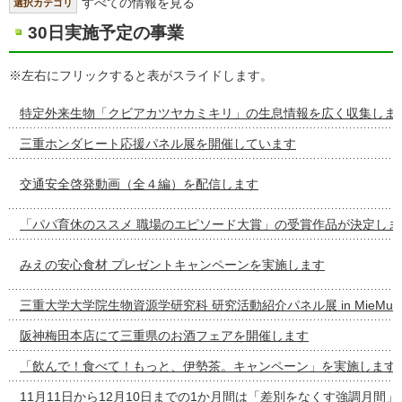
すべての情報を見る
選択カテゴリ
30日実施予定の事業
※左右にフリックすると表がスライドします。
特定外来生物「クビアカツヤカミキリ」の生息情報を広く収集しま
三重ホンダヒート応援パネル展を開催しています
交通安全啓発動画（全４編）を配信します
「パパ育休のススメ 職場のエピソード大賞」の受賞作品が決定しま
みえの安心食材 プレゼントキャンペーンを実施します
三重大学大学院生物資源学研究科 研究活動紹介パネル展 in MieMu
阪神梅田本店にて三重県のお酒フェアを開催します
「飲んで！食べて！もっと、伊勢茶。キャンペーン」を実施します
11月11日から12月10日までの1か月間は「差別をなくす強調月間」