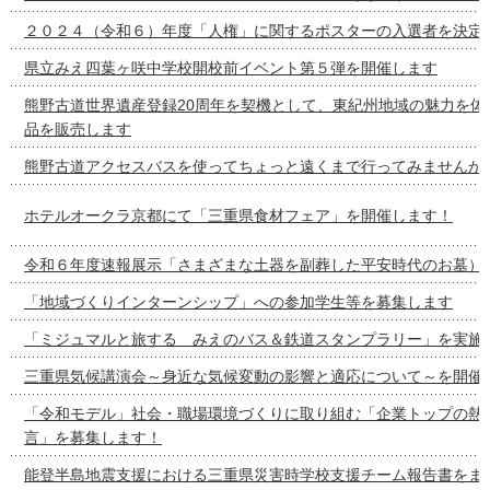
２０２４（令和６）年度「人権」に関するポスターの入選者を決定
県立みえ四葉ヶ咲中学校開校前イベント第５弾を開催します
熊野古道世界遺産登録20周年を契機として、東紀州地域の魅力を体
品を販売します
熊野古道アクセスバスを使ってちょっと遠くまで行ってみませんか
ホテルオークラ京都にて「三重県食材フェア」を開催します！
令和６年度速報展示「さまざまな土器を副葬した平安時代のお墓）
「地域づくりインターンシップ」への参加学生等を募集します
「ミジュマルと旅する みえのバス＆鉄道スタンプラリー」を実施
三重県気候講演会～身近な気候変動の影響と適応について～を開催
「令和モデル」社会・職場環境づくりに取り組む「企業トップの熱
言」を募集します！
能登半島地震支援における三重県災害時学校支援チーム報告書をま