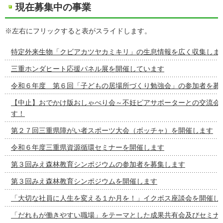
現在募集中の事業
※左右にフリックすると表がスライドします。
特定外来生物「クビアカツヤカミキリ」の生息情報を広く収集しま
三重ホンダヒート応援パネル展を開催しています
令和６年度 第６回「子どもの居場所づくり勉強会」の参加者を募
【中止】おでかけ版おしゃべり会～不妊ピアサポーターとの交流会
す！
第２７回三重県障がい者スポーツ大会（ボッチャ）を開催します
令和６年度三重県資源循環セミナーを開催します
第３回みえ森林教育シンポジウムの参加者を募集します
第３回みえ森林教育シンポジウムを開催します
「大切な社員に人生を変える１か月を！」イクボス座談会を開催し
「だれもが働きやすい職場」をテーマとした成果共有会及びセミナ