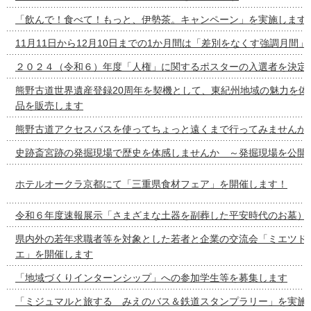
「飲んで！食べて！もっと、伊勢茶。キャンペーン」を実施します
11月11日から12月10日までの1か月間は「差別をなくす強調月間」
２０２４（令和６）年度「人権」に関するポスターの入選者を決定
熊野古道世界遺産登録20周年を契機として、東紀州地域の魅力を体
品を販売します
熊野古道アクセスバスを使ってちょっと遠くまで行ってみませんか
史跡斎宮跡の発掘現場で歴史を体感しませんか ～発掘現場を公開
ホテルオークラ京都にて「三重県食材フェア」を開催します！
令和６年度速報展示「さまざまな土器を副葬した平安時代のお墓）
県内外の若年求職者等を対象とした若者と企業の交流会「ミエツドイ
エ」を開催します
「地域づくりインターンシップ」への参加学生等を募集します
「ミジュマルと旅する みえのバス＆鉄道スタンプラリー」を実施