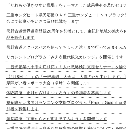
「だれもが働きやすい職場」をテーマとした成果共有会及びセミナ
三重ホンダヒート県民応援ＤＡＹ 三重ホンダヒートｖｓブラックラ
合にて知事があいさつ及び観戦をします
熊野古道世界遺産登録20周年を契機として、東紀州地域の魅力を体
品を販売します
熊野古道アクセスバスを使ってちょっと遠くまで行ってみませんか
リカレントプログラム「みえ次世代観光カレッジ」を開催します
「観光産業の未来を切り拓く！人材戦略検討支援セミナー」を開催
【2月8日（土）の「一般卓球」大会は、大雪のため中止します。】
県障がい者スポーツ大会（卓球）を開催します
体験講座「正月かざりをつくろう」の参加者を募集します
視覚障がい者向けランニング支援プログラム「Project Guideline
加者を募集します
館長講座「宇宙からわが街を見てみよう」を開催します
三重県気候講演会～身近な気候変動の影響と適応について～を開催