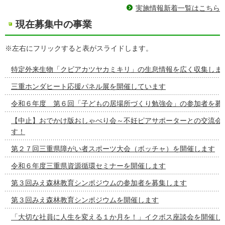
実施情報新着一覧はこちら
現在募集中の事業
※左右にフリックすると表がスライドします。
特定外来生物「クビアカツヤカミキリ」の生息情報を広く収集しま
三重ホンダヒート応援パネル展を開催しています
令和６年度 第６回「子どもの居場所づくり勉強会」の参加者を募
【中止】おでかけ版おしゃべり会～不妊ピアサポーターとの交流会
す！
第２７回三重県障がい者スポーツ大会（ボッチャ）を開催します
令和６年度三重県資源循環セミナーを開催します
第３回みえ森林教育シンポジウムの参加者を募集します
第３回みえ森林教育シンポジウムを開催します
「大切な社員に人生を変える１か月を！」イクボス座談会を開催し