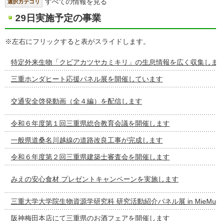
すべての情報を見る
選択カテゴリ
29日実施予定の事業
※左右にフリックすると表がスライドします。
特定外来生物「クビアカツヤカミキリ」の生息情報を広く収集しま
三重ホンダヒート応援パネル展を開催しています
交通安全啓発動画（全４編）を配信します
令和６年度第１回三重県総合教育会議を開催します
一般県道桑名川越線の道路改良工事が完成します
令和６年度第２回三重県建築士審査会を開催します
みえの安心食材 プレゼントキャンペーンを実施します
三重大学大学院生物資源学研究科 研究活動紹介パネル展 in MieMu
阪神梅田本店にて三重県のお酒フェアを開催します