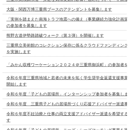
大阪・関西万博三重県ブースのアテンダントを募集します
「実例を踏まえた南海トラフ地震への備え（事業継続力強化計画策
の参加者を募集します
熊野古道伊勢路踏破ウォーク（第３弾）を開催します
三重県立美術館のコレクション保存に係るクラウドファンディング
を実施します
「みかん収穫ワーケーション２０２４＠三重県御浜町」の参加者を
令和６年度三重県地域と若者の未来を拓く学生奨学金返還支援事業
開始します
令和６年度「子どもの居場所」インターンシップ参加者を募集しま
令和６年度 三重県子どもの居場所づくり応援アドバイザー派遣事
令和６年度不妊治療と仕事の両立支援アドバイザー派遣を希望する
す
令和６年度「子どもの居場所」ニーズ・シーズマッチング事業を実