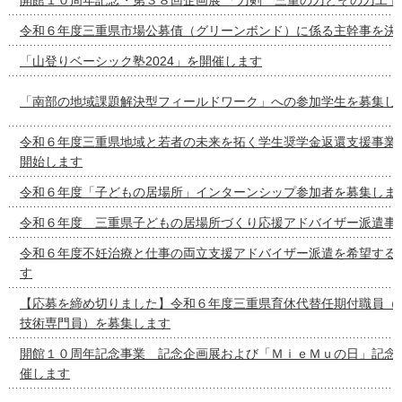
令和６年度三重県市場公募債（グリーンボンド）に係る主幹事を決
「山登りベーシック塾2024」を開催します
「南部の地域課題解決型フィールドワーク」への参加学生を募集し
令和６年度三重県地域と若者の未来を拓く学生奨学金返還支援事業
開始します
令和６年度「子どもの居場所」インターンシップ参加者を募集しま
令和６年度 三重県子どもの居場所づくり応援アドバイザー派遣事
令和６年度不妊治療と仕事の両立支援アドバイザー派遣を希望する
す
【応募を締め切りました】令和６年度三重県育休代替任期付職員（
技術専門員）を募集します
開館１０周年記念事業 記念企画展および「ＭｉｅＭｕの日」記念
催します