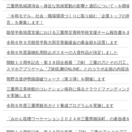
三重県気候講演会～身近な気候変動の影響と適応について～を開催
「令和モデル」社会・職場環境づくりに取り組む「企業トップの熱
言」を募集します！
能登半島地震支援における三重県災害時学校支援チーム報告書をま
令和６年９月能登半島大雨災害義援金の募金箱を設置します
令和６年度薬物乱用防止ポスターの入賞作品が決定しました
開館１０周年記念・第３８回企画展「刀剣 三重の刀とその刀工」
スマホアプリゲーム『刀剣乱舞ONLINE』とのコラボ企画の内容決
熊野古道伊勢路踏破ウォーク（第３弾）を開催します
三重県立美術館のコレクション保存に係るクラウドファンディング
を実施します
令和６年度三重県観光ガイド養成プログラムを実施します
「みかん収穫ワーケーション２０２４＠三重県御浜町」の参加者を
開館１０周年記念・第３８回企画展 「刀剣 三重の刀とその刀工」