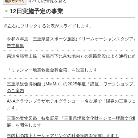
すべての情報を見る
選択カテゴリ
12日実施予定の事業
※左右にフリックすると表がスライドします。
令和８年度「三重県営スポーツ施設(ドリームオーシャンスタジアム
告主募集
県道名張青山線（名張市下比奈知地内）の道路陥没による通行止め
「ミャンマー地震救援金募金箱」を設置します
三重県総合博物館（MieMu）の2025年度「講座・ワークショップ
のご案内
ANAクラウンプラザホテルグランコート名古屋で「陽春の三重フェ
ます。
三重の実物図鑑 特集展示 「三重県埋蔵文化財センター埋蔵文化財
展」を開催します
県内初の路上カーシェアリングの社会実験を実施します！