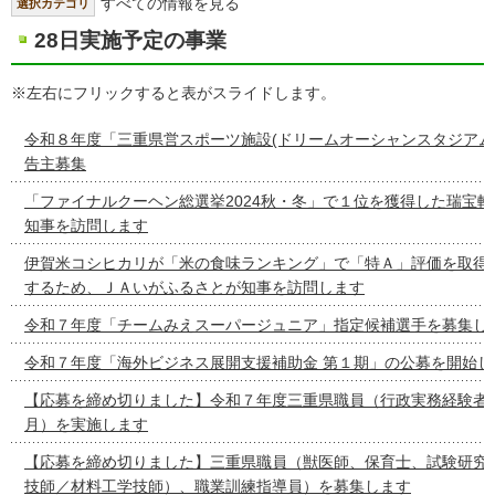
すべての情報を見る
選択カテゴリ
28日実施予定の事業
※左右にフリックすると表がスライドします。
令和８年度「三重県営スポーツ施設(ドリームオーシャンスタジアム
告主募集
「ファイナルクーヘン総選挙2024秋・冬」で１位を獲得した瑞宝
知事を訪問します
伊賀米コシヒカリが「米の食味ランキング」で「特Ａ」評価を取得
するため、ＪＡいがふるさとが知事を訪問します
令和７年度「チームみえスーパージュニア」指定候補選手を募集し
令和７年度「海外ビジネス展開支援補助金 第１期」の公募を開始し
【応募を締め切りました】令和７年度三重県職員（行政実務経験者
月）を実施します
【応募を締め切りました】三重県職員（獣医師、保育士、試験研究
技師／材料工学技師）、職業訓練指導員）を募集します