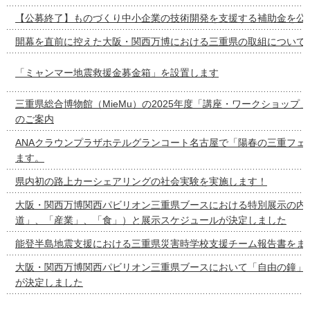
【公募終了】ものづくり中小企業の技術開発を支援する補助金を公
開幕を直前に控えた大阪・関西万博における三重県の取組について
「ミャンマー地震救援金募金箱」を設置します
三重県総合博物館（MieMu）の2025年度「講座・ワークショップ
のご案内
ANAクラウンプラザホテルグランコート名古屋で「陽春の三重フェ
ます。
県内初の路上カーシェアリングの社会実験を実施します！
大阪・関西万博関西パビリオン三重県ブースにおける特別展示の内容
道」、「産業」、「食」）と展示スケジュールが決定しました
能登半島地震支援における三重県災害時学校支援チーム報告書をま
大阪・関西万博関西パビリオン三重県ブースにおいて「自由の鐘」
が決定しました