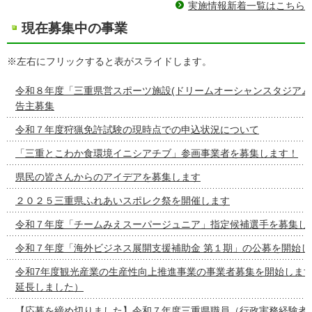
実施情報新着一覧はこちら
現在募集中の事業
※左右にフリックすると表がスライドします。
令和８年度「三重県営スポーツ施設(ドリームオーシャンスタジアム
告主募集
令和７年度狩猟免許試験の現時点での申込状況について
「三重とこわか食環境イニシアチブ」参画事業者を募集します！
県民の皆さんからのアイデアを募集します
２０２５三重県ふれあいスポレク祭を開催します
令和７年度「チームみえスーパージュニア」指定候補選手を募集し
令和７年度「海外ビジネス展開支援補助金 第１期」の公募を開始し
令和7年度観光産業の生産性向上推進事業の事業者募集を開始しま
延長しました）
【応募を締め切りました】令和７年度三重県職員（行政実務経験者