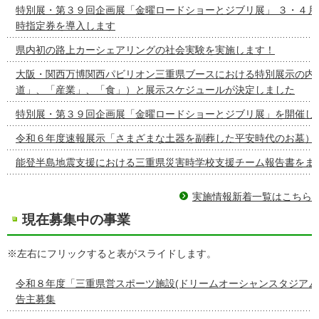
特別展・第３９回企画展「金曜ロードショーとジブリ展」 ３・４月
時指定券を導入します
県内初の路上カーシェアリングの社会実験を実施します！
大阪・関西万博関西パビリオン三重県ブースにおける特別展示の内容
道」、「産業」、「食」）と展示スケジュールが決定しました
特別展・第３９回企画展「金曜ロードショーとジブリ展」を開催し
令和６年度速報展示「さまざまな土器を副葬した平安時代のお墓）
能登半島地震支援における三重県災害時学校支援チーム報告書をま
実施情報新着一覧はこちら
現在募集中の事業
※左右にフリックすると表がスライドします。
令和８年度「三重県営スポーツ施設(ドリームオーシャンスタジアム
告主募集