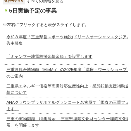
すべての情報を見る
選択カテゴリ
5日実施予定の事業
※左右にフリックすると表がスライドします。
令和８年度「三重県営スポーツ施設(ドリームオーシャンスタジアム
告主募集
「ミャンマー地震救援金募金箱」を設置します
三重県総合博物館（MieMu）の2025年度「講座・ワークショップ
のご案内
三重県エネルギー価格等高騰対応生産性向上・業態転換支援補助金
募について
ANAクラウンプラザホテルグランコート名古屋で「陽春の三重フェ
ます。
三重の実物図鑑 特集展示 「三重県埋蔵文化財センター埋蔵文化財
展」を開催します