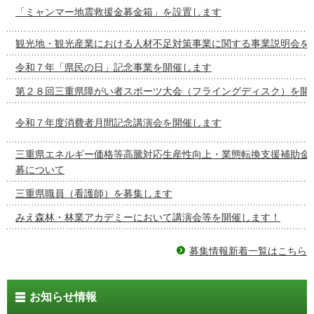
「ミャンマー地震救援金募金箱」を設置します
観光地・観光産業における人材不足対策事業に関する事業説明会を
令和７年「県民の日」記念事業を開催します
第２８回三重県障がい者スポーツ大会（フライングディスク）を開
令和７年度消費者月間記念講演会を開催します
三重県エネルギー価格等高騰対応生産性向上・業態転換支援補助金
募について
三重県職員（看護師）を募集します
みえ森林・林業アカデミーにおいて講演会等を開催します！
募集情報新着一覧はこちら
お知らせ情報