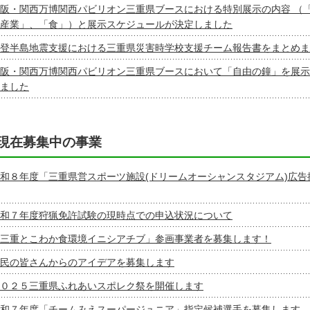
阪・関西万博関西パビリオン三重県ブースにおける特別展示の内容 （
産業」、「食」）と展示スケジュールが決定しました
登半島地震支援における三重県災害時学校支援チーム報告書をまとめま
阪・関西万博関西パビリオン三重県ブースにおいて「自由の鐘」を展示
ました
現在募集中の事業
和８年度「三重県営スポーツ施設(ドリームオーシャンスタジアム)広告
和７年度狩猟免許試験の現時点での申込状況について
三重とこわか食環境イニシアチブ」参画事業者を募集します！
民の皆さんからのアイデアを募集します
０２５三重県ふれあいスポレク祭を開催します
和７年度「チームみえスーパージュニア」指定候補選手を募集します