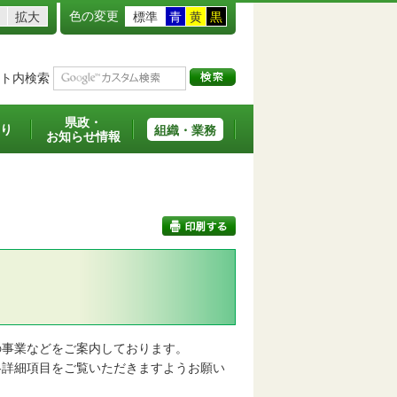
色の変更
拡大
標準
青
黄
黒
ト内検索
県政・
り
組織・業務
お知らせ情報
印刷する
事業などをご案内しております。
詳細項目をご覧いただきますようお願い