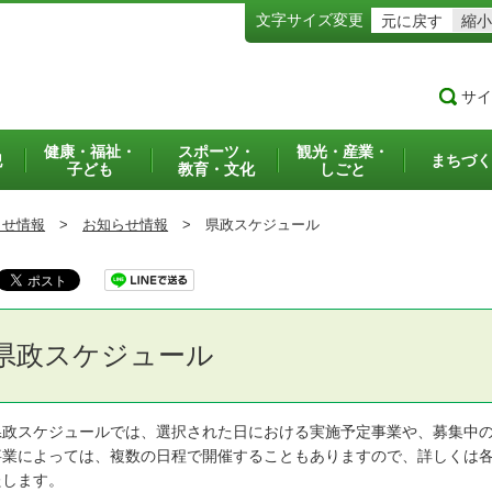
文字サイズ変更
元に戻す
縮小
サイ
健康・福祉・
スポーツ・
観光・産業・
犯
まちづく
子ども
教育・文化
しごと
らせ情報
>
お知らせ情報
>
県政スケジュール
県政スケジュール
政スケジュールでは、選択された日における実施予定事業や、募集中の
業によっては、複数の日程で開催することもありますので、詳しくは各
たします。