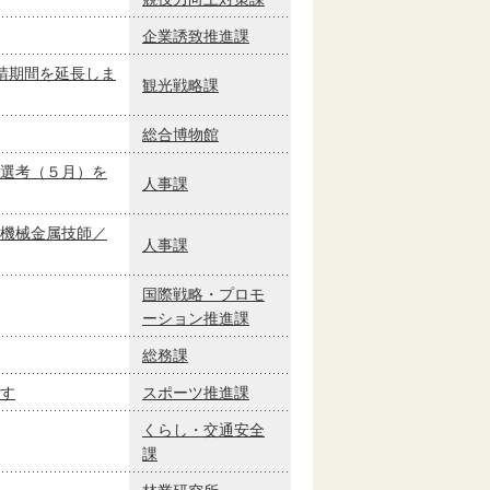
企業誘致推進課
請期間を延長しま
観光戦略課
総合博物館
選考（５月）を
人事課
機械金属技師／
人事課
国際戦略・プロモ
ーション推進課
総務課
す
スポーツ推進課
くらし・交通安全
課