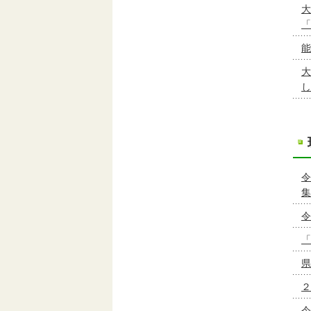
大
「
能
大
し
令
集
令
「
県
２
令