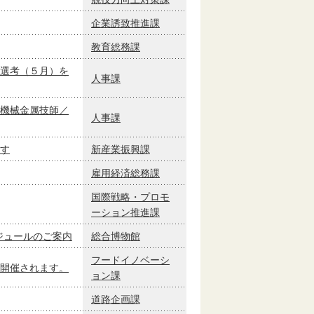
企業誘致推進課
教育総務課
選考（５月）を
人事課
機械金属技師／
人事課
す
新産業振興課
雇用経済総務課
国際戦略・プロモ
ーション推進課
ケジュールのご案内
総合博物館
フードイノベーシ
が開催されます。
ョン課
道路企画課