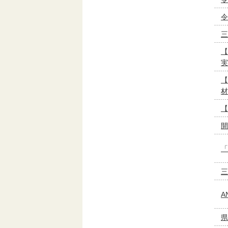
令
三
【
実
【
材
【
開
「
三
A
県