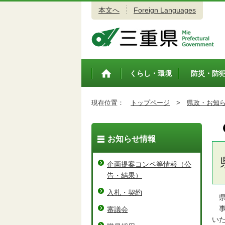
本文へ
Foreign Languages
三重県公式ウェブサイト
くらし・環境
防災・防
トップペ
ージ
現在位置：
トップページ
>
県政・お知
お知らせ情報
企画提案コンペ等情報（公
告・結果）
入札・契約
県
事
審議会
い