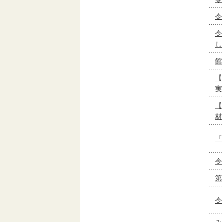
令
令
し
館
【
実
【
材
「
令
第
令