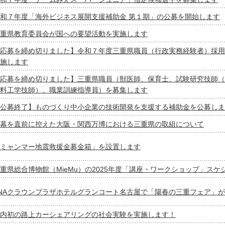
和７年度「海外ビジネス展開支援補助金 第１期」の公募を開始します
重県教育委員会が国への要望活動を実施します
応募を締め切りました】令和７年度三重県職員（行政実務経験者）採用
施します
応募を締め切りました】三重県職員（獣医師、保育士、試験研究技師（
料工学技師）、職業訓練指導員）を募集します
公募終了】ものづくり中小企業の技術開発を支援する補助金を公募しま
幕を直前に控えた大阪・関西万博における三重県の取組について
ミャンマー地震救援金募金箱」を設置します
重県総合博物館（MieMu）の2025年度「講座・ワークショップ」ス
NAクラウンプラザホテルグランコート名古屋で「陽春の三重フェア」
内初の路上カーシェアリングの社会実験を実施します！