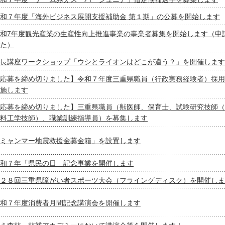
和７年度「海外ビジネス展開支援補助金 第１期」の公募を開始します
和7年度観光産業の生産性向上推進事業の事業者募集を開始します（申
た）
長講座ワークショップ「ウシとライオンはどこが違う？」を開催します
応募を締め切りました】令和７年度三重県職員（行政実務経験者）採用
施します
応募を締め切りました】三重県職員（獣医師、保育士、試験研究技師（
料工学技師）、職業訓練指導員）を募集します
ミャンマー地震救援金募金箱」を設置します
和７年「県民の日」記念事業を開催します
２８回三重県障がい者スポーツ大会（フライングディスク）を開催しま
和７年度消費者月間記念講演会を開催します