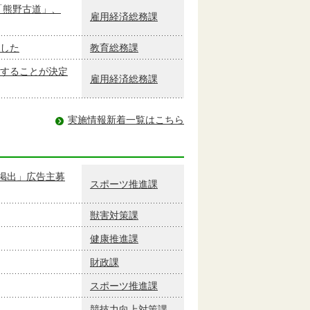
「熊野古道」、
雇用経済総務課
した
教育総務課
することが決定
雇用経済総務課
実施情報新着一覧はこちら
掲出」広告主募
スポーツ推進課
獣害対策課
健康推進課
財政課
スポーツ推進課
競技力向上対策課