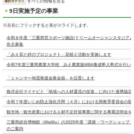
すべての情報を見る
選択カテゴリ
9日実施予定の事業
※左右にフリックすると表がスライドします。
令和８年度「三重県営スポーツ施設(ドリームオーシャンスタジアム
告主募集
「みえ花と絆のプロジェクト」花植え活動を実施します
令和7年度三重県農業大学校 みえ農業版MBA養成塾入塾式を行い
「ミャンマー地震救援金募金箱」を設置します
株式会社マイナビと「地域への人材還流の促進」に向けた連携協定
令和７年度いじめ防止強化月間（４月）における県教育委員会の取
観光地・観光産業における人材不足対策事業に関する事業説明会を
三重県総合博物館（MieMu）の2025年度「講座・ワークショップ
のご案内