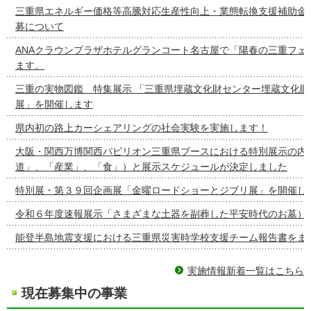
三重県エネルギー価格等高騰対応生産性向上・業態転換支援補助金
募について
ANAクラウンプラザホテルグランコート名古屋で「陽春の三重フェ
ます。
三重の実物図鑑 特集展示 「三重県埋蔵文化財センター埋蔵文化財
展」を開催します
県内初の路上カーシェアリングの社会実験を実施します！
大阪・関西万博関西パビリオン三重県ブースにおける特別展示の内容
道」、「産業」、「食」）と展示スケジュールが決定しました
特別展・第３９回企画展「金曜ロードショーとジブリ展」を開催し
令和６年度速報展示「さまざまな土器を副葬した平安時代のお墓）
能登半島地震支援における三重県災害時学校支援チーム報告書をま
実施情報新着一覧はこちら
現在募集中の事業