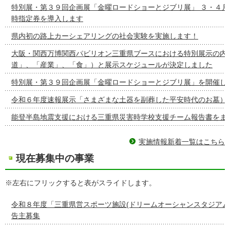
特別展・第３９回企画展「金曜ロードショーとジブリ展」 ３・４月
時指定券を導入します
県内初の路上カーシェアリングの社会実験を実施します！
大阪・関西万博関西パビリオン三重県ブースにおける特別展示の内容
道」、「産業」、「食」）と展示スケジュールが決定しました
特別展・第３９回企画展「金曜ロードショーとジブリ展」を開催し
令和６年度速報展示「さまざまな土器を副葬した平安時代のお墓）
能登半島地震支援における三重県災害時学校支援チーム報告書をま
実施情報新着一覧はこちら
現在募集中の事業
※左右にフリックすると表がスライドします。
令和８年度「三重県営スポーツ施設(ドリームオーシャンスタジアム
告主募集