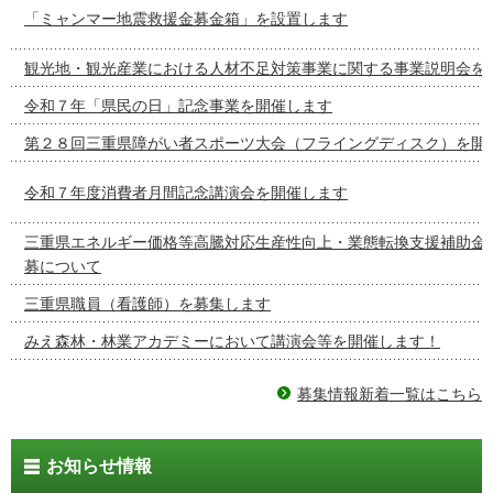
「ミャンマー地震救援金募金箱」を設置します
観光地・観光産業における人材不足対策事業に関する事業説明会を
令和７年「県民の日」記念事業を開催します
第２８回三重県障がい者スポーツ大会（フライングディスク）を開
令和７年度消費者月間記念講演会を開催します
三重県エネルギー価格等高騰対応生産性向上・業態転換支援補助金
募について
三重県職員（看護師）を募集します
みえ森林・林業アカデミーにおいて講演会等を開催します！
募集情報新着一覧はこちら
お知らせ情報