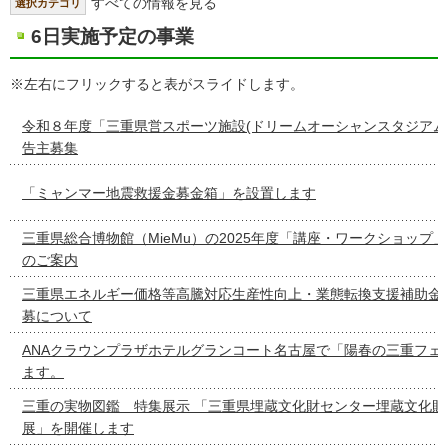
すべての情報を見る
選択カテゴリ
6日実施予定の事業
※左右にフリックすると表がスライドします。
令和８年度「三重県営スポーツ施設(ドリームオーシャンスタジアム
告主募集
「ミャンマー地震救援金募金箱」を設置します
三重県総合博物館（MieMu）の2025年度「講座・ワークショップ
のご案内
三重県エネルギー価格等高騰対応生産性向上・業態転換支援補助金
募について
ANAクラウンプラザホテルグランコート名古屋で「陽春の三重フェ
ます。
三重の実物図鑑 特集展示 「三重県埋蔵文化財センター埋蔵文化財
展」を開催します