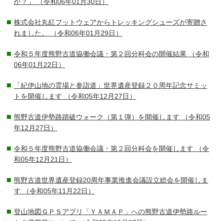
か？」
（令和06年01月30日）
株式会社丸紅フットウェアからトレッキングシューズが寄贈さ
れました。
（令和06年01月29日）
令和５年度熊野古道協働会議・第２回分科会の開催結果
（令和
06年01月22日）
「紀伊山地の霊場と参詣道」世界遺産登録２０周年記念サミッ
トを開催します
（令和05年12月27日）
熊野古道伊勢路踏破ウォーク（第１弾）を開催します
（令和05
年12月27日）
令和５年度熊野古道協働会議・第２回分科会を開催します
（令
和05年12月21日）
熊野古道世界遺産登録20周年事業推進会議設立総会を開催しま
す
（令和05年11月22日）
登山地図ＧＰＳアプリ「ＹＡＭＡＰ」への熊野古道伊勢路ルー