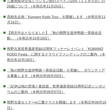
三重県経済交流ミッション団のスペイン訪問（１１月５日）の
詳細について
（令和元年11月25日）
高校生企画「Kumano Kodo Tour」を開催します
（令和元年11
月16日）
【雨天中止となりました】「秋の熊野古道伊勢路一斉保全活
動」
（令和元年10月18日）
熊野古道世界遺産登録15周年フィナーレイベント「KUMANO
KODO Festa」に関するクラウドファンディングのご案内
（令
和元年10月18日）
「秋の熊野古道伊勢路一斉保全活動」を実施し、ボランティア
を募集します
（令和元年09月20日）
「紀伊山地の霊場と参詣道」世界遺産登録15周年記念シンポジ
ウムのご案内
（令和元年09月07日）
熊野古道セミナーin三重テラスを開催します
（令和元年08月10
日）