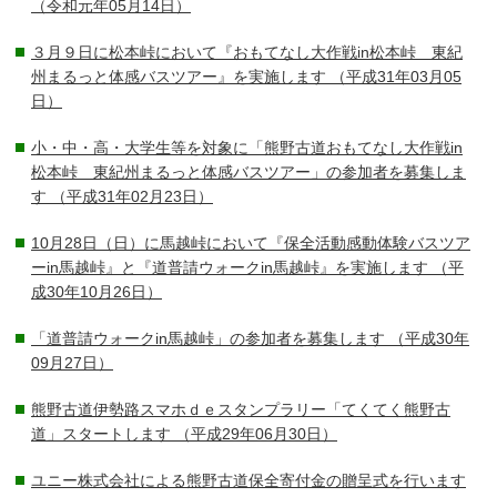
（令和元年05月14日）
３月９日に松本峠において『おもてなし大作戦in松本峠 東紀
州まるっと体感バスツアー』を実施します
（平成31年03月05
日）
小・中・高・大学生等を対象に「熊野古道おもてなし大作戦in
松本峠 東紀州まるっと体感バスツアー」の参加者を募集しま
す
（平成31年02月23日）
10月28日（日）に馬越峠において『保全活動感動体験バスツア
ーin馬越峠』と『道普請ウォークin馬越峠』を実施します
（平
成30年10月26日）
「道普請ウォークin馬越峠」の参加者を募集します
（平成30年
09月27日）
熊野古道伊勢路スマホｄｅスタンプラリー「てくてく熊野古
道」スタートします
（平成29年06月30日）
ユニー株式会社による熊野古道保全寄付金の贈呈式を行います