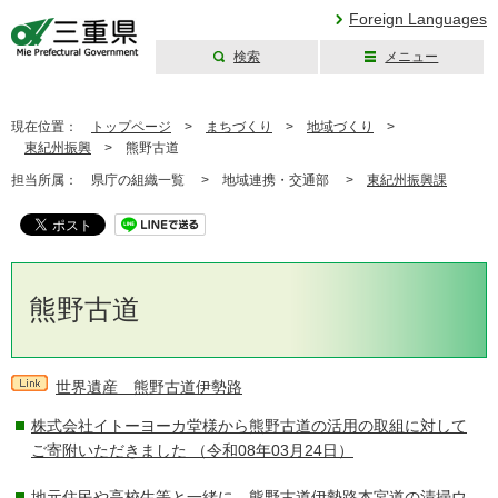
Foreign Languages
検索
メニュー
三重県公式ウェブ
サイト
現在位置：
トップページ
>
まちづくり
>
地域づくり
>
東紀州振興
>
熊野古道
担当所属：
県庁の組織一覧 >
地域連携・交通部 >
東紀州振興課
熊野古道
世界遺産 熊野古道伊勢路
株式会社イトーヨーカ堂様から熊野古道の活用の取組に対して
ご寄附いただきました
（令和08年03月24日）
地元住民や高校生等と一緒に、熊野古道伊勢路本宮道の清掃ウ