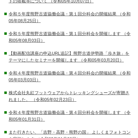
トの搭載等について
（令和05年10月07日）
令和５年度熊野古道協働会議・第１回分科会の開催結果
（令和
05年08月25日）
令和５年度熊野古道協働会議・第１回分科会を開催します
（令
和05年08月03日）
【動画配信講座の申込URL追記】熊野古道伊勢路「歩き旅」を
テーマにしたセミナーを開催します
（令和05年03月20日）
令和４年度熊野古道協働会議・第４回分科会の開催結果
（令和
05年03月03日）
株式会社丸紅フットウェアからトレッキングシューズが寄贈さ
れました。
（令和05年02月23日）
令和４年度熊野古道協働会議・第４回分科会を開催します
（令
和05年01月31日）
また行きたい、「吉野・高野・熊野の国」 よしくまフォトコン