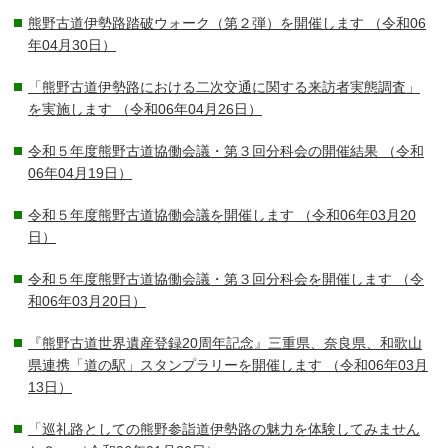
熊野古道伊勢路踏破ウォーク（第２弾）を開催します
（令和06
年04月30日）
「熊野古道伊勢路における二次交通に関する来訪者実態調査」
を実施します
（令和06年04月26日）
令和５年度熊野古道協働会議・第３回分科会の開催結果
（令和
06年04月19日）
令和５年度熊野古道協働会議を開催します
（令和06年03月20
日）
令和５年度熊野古道協働会議・第３回分科会を開催します
（令
和06年03月20日）
『熊野古道世界遺産登録20周年記念』三重県、奈良県、和歌山
県連携「道の駅」スタンプラリーを開催します
（令和06年03月
13日）
「巡礼路としての熊野参詣道伊勢路の魅力を体験してみません