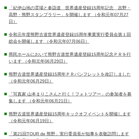
「紀伊山地の霊場と参詣道 世界遺産登録15周年記念 吉野・
高野・熊野スタンプラリー」を開催します
（令和元年07月27
日）
令和元年度熊野古道世界遺産登録15周年事業実行委員会第１回
総会を開催します
（令和元年07月06日）
県民ホールにおいて熊野古道世界遺産登録15周年記念ＰＲを行
います
（令和元年06月29日）
熊野古道世界遺産登録15周年ＰＲパンフレットを改訂しました
（令和元年06月29日）
「写真家 山本まりこさんと行く！フォトツアー」の参加者を募
集します
（令和元年06月21日）
熊野古道世界遺産登録15周年キックオフイベントを開催します
（令和元年06月19日）
「第21回TOUR de 熊野」実行委員長が知事を表敬訪問します