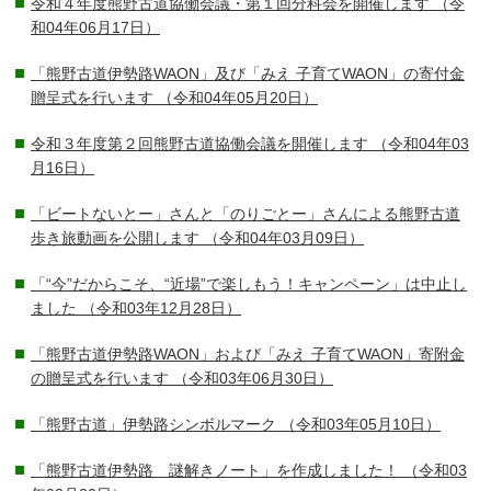
令和４年度熊野古道協働会議・第１回分科会を開催します
（令
和04年06月17日）
「熊野古道伊勢路WAON」及び「みえ 子育てWAON」の寄付金
贈呈式を行います
（令和04年05月20日）
令和３年度第２回熊野古道協働会議を開催します
（令和04年03
月16日）
「ビートないとー」さんと「のりごとー」さんによる熊野古道
歩き旅動画を公開します
（令和04年03月09日）
「“今”だからこそ、“近場”で楽しもう！キャンペーン」は中止し
ました
（令和03年12月28日）
「熊野古道伊勢路WAON」および「みえ 子育てWAON」寄附金
の贈呈式を行います
（令和03年06月30日）
「熊野古道」伊勢路シンボルマーク
（令和03年05月10日）
「熊野古道伊勢路 謎解きノート」を作成しました！
（令和03