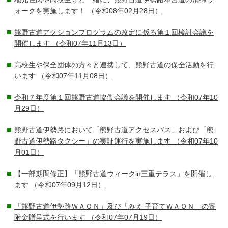
ォークを実施します！
（令和08年02月28日）
熊野古道アクションプログラムの改定に係る第１回検討会議を
開催します
（令和07年11月13日）
高校生や保全団体の方々と連携して、熊野古道の保全活動を行
います
（令和07年11月08日）
令和７年度第１回熊野古道協働会議を開催します
（令和07年10
月29日）
熊野古道伊勢路において「熊野古道アクセスバス」および「熊
野古道伊勢路タクシー」の実証運行を実施します
（令和07年10
月01日）
【一部期間修正】「熊野古道ウィークin三重テラス」を開催し
ます
（令和07年09月12日）
「熊野古道伊勢路ＷＡＯＮ」及び「みえ 子育てＷＡＯＮ」の寄
附金贈呈式を行います
（令和07年07月19日）