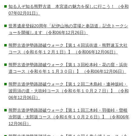
知る人ぞ知る熊野古道 本宮道の魅力を探しに行こう！
（令和
07年02月01日）
世界遺産登録20周年「紀伊山地の霊場と参詣道」記念トークシ
ョーを開催します
（令和06年12月26日）
熊野古道伊勢路踏破ウォーク【第１４回浜街道・熊野速玉大社
コース（令和６年１２月１日）】
（令和06年12月06日）
熊野古道伊勢路踏破ウォーク【第１３回松本峠・花の窟・浜街
道コース（令和６年１１月３０日）】
（令和06年12月06日）
熊野古道伊勢路踏破ウォーク【第１２回二木島峠・逢神坂峠・
波田須の道・大吹峠コース（令和６年１０月２７日）】
（令和
06年12月06日）
熊野古道伊勢路踏破ウォーク【第１１回三木峠・羽後峠・曽根
次郎坂・太郎坂コース（令和６年１０月２６日）】
（令和06年
12月06日）