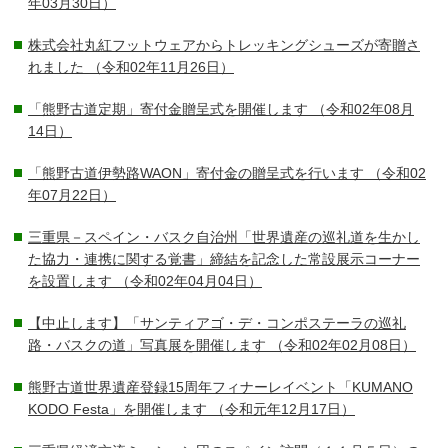
年03月30日）
株式会社丸紅フットウェアからトレッキングシューズが寄贈さ
れました
（令和02年11月26日）
「熊野古道定期」寄付金贈呈式を開催します
（令和02年08月
14日）
「熊野古道伊勢路WAON」寄付金の贈呈式を行います
（令和02
年07月22日）
三重県－スペイン・バスク自治州「世界遺産の巡礼道を生かし
た協力・連携に関する覚書」締結を記念した常設展示コーナー
を設置します
（令和02年04月04日）
【中止します】「サンティアゴ・デ・コンポステーラの巡礼
路・バスクの道」写真展を開催します
（令和02年02月08日）
熊野古道世界遺産登録15周年フィナーレイベント「KUMANO
KODO Festa」を開催します
（令和元年12月17日）