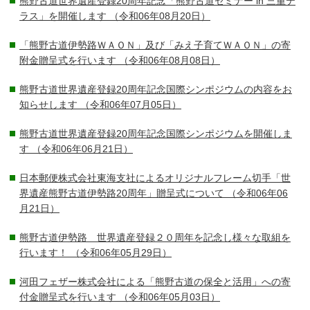
熊野古道世界遺産登録20周年記念「熊野古道セミナー in 三重テ
ラス」を開催します
（令和06年08月20日）
「熊野古道伊勢路ＷＡＯＮ」及び「みえ子育てＷＡＯＮ」の寄
附金贈呈式を行います
（令和06年08月08日）
熊野古道世界遺産登録20周年記念国際シンポジウムの内容をお
知らせします
（令和06年07月05日）
熊野古道世界遺産登録20周年記念国際シンポジウムを開催しま
す
（令和06年06月21日）
日本郵便株式会社東海支社によるオリジナルフレーム切手「世
界遺産熊野古道伊勢路20周年」贈呈式について
（令和06年06
月21日）
熊野古道伊勢路 世界遺産登録２０周年を記念し様々な取組を
行います！
（令和06年05月29日）
河田フェザー株式会社による「熊野古道の保全と活用」への寄
付金贈呈式を行います
（令和06年05月03日）