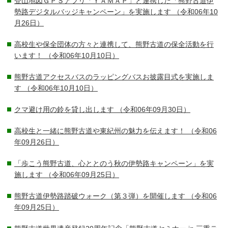
登山地図ＧＰＳアプリ「ＹＡＭＡＰ」と連携した「熊野古道伊
勢路デジタルバッジキャンペーン」を実施します
（令和06年10
月26日）
高校生や保全団体の方々と連携して、熊野古道の保全活動を行
います！
（令和06年10月10日）
熊野古道アクセスバスのラッピングバスお披露目式を実施しま
す
（令和06年10月10日）
クマ避け用の鈴を貸し出します
（令和06年09月30日）
高校生と一緒に熊野古道や東紀州の魅力を伝えます！
（令和06
年09月26日）
「歩こう熊野古道、心ととのう秋の伊勢路キャンペーン」を実
施します
（令和06年09月25日）
熊野古道伊勢路踏破ウォーク（第３弾）を開催します
（令和06
年09月25日）