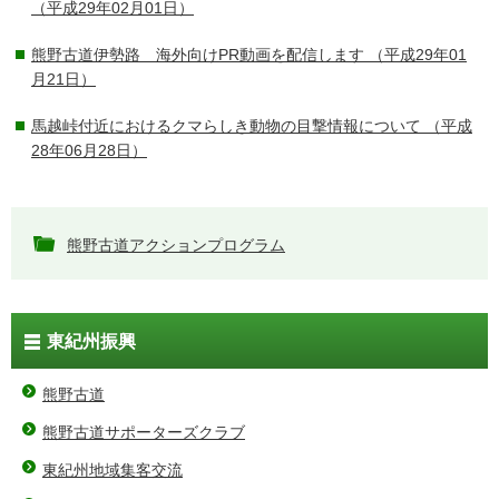
（平成29年02月01日）
熊野古道伊勢路 海外向けPR動画を配信します
（平成29年01
月21日）
馬越峠付近におけるクマらしき動物の目撃情報について
（平成
28年06月28日）
熊野古道アクションプログラム
東紀州振興
熊野古道
熊野古道サポーターズクラブ
東紀州地域集客交流