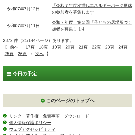
「令和７年度次世代エネルギーパーク夏休
令和07年7月12日
の参加者を募集します
令和７年度 第２回「子どもの居場所づく
令和07年7月11日
加者を募集します
2872 件（21/144ページ）あります。
【
前へ
：
17頁
18頁
19頁
20頁
21頁
22頁
23頁
24頁
25頁
26頁
：
次へ
】
今日の予定
このページのトップへ
リンク・著作権・免責事項・ダウンロード
個人情報保護ポリシー
ウェブアクセシビリティ