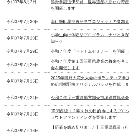
令和07年8月2日
熊野参詣道伊勢路－世界遺産の新たな資産
を開催します
令和07年7月30日
南伊勢町星空再発見プロジェクトの参加者
小学生向け体験型プログラム「ナゾとき探
令和07年7月29日
知らせ
令和07年7月29日
令和７年度「ベトナムセミナー」を開催し
令和７年度第１回三重県農業の将来を考え
令和07年7月25日
会を開催します
2025年熊野大花火大会のボランティア参加
令和07年7月25日
め紀州熊野檜オリジナルバッジを作成しま
令和07年7月24日
令和７年度三重県地方卸売市場運営協議会
JR関西線１２駅を旅の目的地にするプロジ
令和07年7月23日
ラウドファンディングを実施します
【応募を締め切りました】三重県職員（行
令和07年7月18日