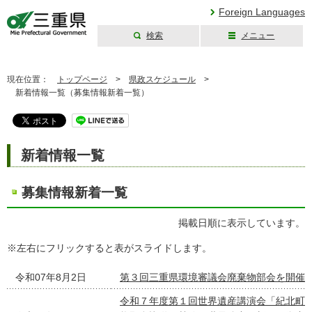
Foreign Languages
検索
メニュー
三重県公式ウェブ
サイト
現在位置：
トップページ
>
県政スケジュール
>
新着情報一覧（募集情報新着一覧）
新着情報一覧
募集情報新着一覧
掲載日順に表示しています。
※左右にフリックすると表がスライドします。
令和07年8月2日
第３回三重県環境審議会廃棄物部会を開催
令和７年度第１回世界遺産講演会「紀北町