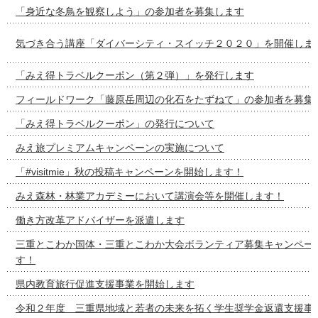
「身近な冬鳥を観察しよう」の参加者を募集します
気づき合う講座「ダイバーシティ・スイッチ２０２０」を開催しま
「みえ得トラベルクーポン（第２弾）」を発行します
フィールドワーク「藤原岳周辺の化石をたずねて」の参加者を募集
「みえ得トラベルクーポン」の発行について
みえ旅プレミアムキャンペーンの実施について
「#visitmie」秋の投稿キャンペーンを開始します！
みえ森林・林業アカデミーにおいて講演会等を開催します！
働き方改革アドバイザーを派遣します
三重とこわか国体・三重とこわか大会ボランティア募集キャンペー
す！
県内教育旅行促進支援事業を開始します
令和２年度 三重県地域と若者の未来を拓く学生奨学金返還支援事