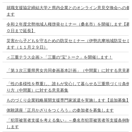
就職支援協定締結大学と県内企業とのオンライン意見交換会への参
ます
令和２年度北勢地域人権啓発セミナー（桑名市）を開催します【募
０日まで延長】
災害から子どもを守るための防災セミナー（伊勢志摩地域防災セミ
ます（１１月２９日）
＜三重テラス企画＞「三重の“宝”トーク」を開催します！
「第３次三重県男女共同参画基本計画」（中間案）に対する意見募
「性の多様性を尊重し、誰もが安心して暮らせる三重県づくり条例
り方（中間案）に対する意見募集
ものづくり企業戦略展開支援専門家派遣を実施します【追加募集】
体験講座「正月かざりをつくろう」の参加者を募集します
「犯罪被害者支援を考える集い」～桑名市犯罪被害者等支援条例制
します