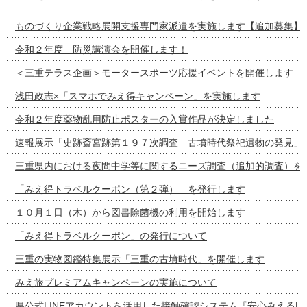
ものづくり企業戦略展開支援専門家派遣を実施します【追加募集】
令和２年度 防災講演会を開催します！
＜三重テラス企画＞モータースポーツ応援イベントを開催します
浅田政志×「スマホでみえ得キャンペーン」を実施します
令和２年度薬物乱用防止ポスターの入賞作品が決定しました
速報展示「史跡斎宮跡第１９７次調査 古墳時代祭祀遺物の発見」
三重県内における夜間中学等に関するニーズ調査（追加的調査）を
「みえ得トラベルクーポン（第２弾）」を発行します
１０月１日（木）から図書除菌機の利用を開始します
「みえ得トラベルクーポン」の発行について
三重の実物図鑑特集展示「三重の古墳時代」を開催します
みえ旅プレミアムキャンペーンの実施について
県公式LINEアカウントを活用した接触確認システム『安心みえるLI