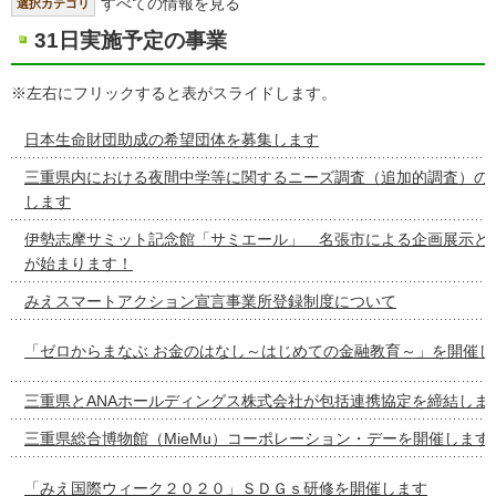
すべての情報を見る
選択カテゴリ
31日実施予定の事業
※左右にフリックすると表がスライドします。
日本生命財団助成の希望団体を募集します
三重県内における夜間中学等に関するニーズ調査（追加的調査）の
します
伊勢志摩サミット記念館「サミエール」 名張市による企画展示と
が始まります！
みえスマートアクション宣言事業所登録制度について
「ゼロからまなぶ お金のはなし～はじめての金融教育～」を開催し
三重県とANAホールディングス株式会社が包括連携協定を締結しま
三重県総合博物館（MieMu）コーポレーション・デーを開催します
「みえ国際ウィーク２０２０」ＳＤＧｓ研修を開催します