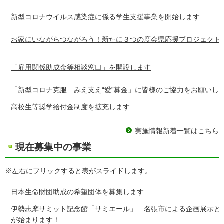
新型コロナウイルス感染症に係る学生支援事業を開始します
お家にいながらつながろう！新たに３つの度会県応援プロジェクト
「雇用関係助成金等相談窓口」を開設します
「新型コロナ克服 みえ支え“愛”募金」に皆様のご協力をお願いし
高校生等奨学給付金制度を拡充します
実施情報新着一覧はこちら
現在募集中の事業
※左右にフリックすると表がスライドします。
日本生命財団助成の希望団体を募集します
伊勢志摩サミット記念館「サミエール」 名張市による企画展示と
が始まります！