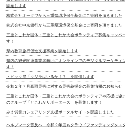
開始します
株式会社オークワから三重県環境保全基金にご寄附を頂きました
株式会社中京銀行から三重県環境保全基金にご寄附を頂きました
三重とこわか国体・三重とこわか大会ボランティア募集キャンペー
す！
県内教育旅行促進支援事業を開始します
県内の観光関連事業者向けにオンラインでのデジタルマーケティン
す！
トピック展「クジラはいるか！？」を開催します
令和２年７月豪雨災害に対する災害義援金の募集情報のお知らせ
三重とこわか国体・三重とこわか大会のボランティアや応援に協力
のグループ「とこわかサポーターズ」を募集します！
みえ労働力シェアリング支援ポータルサイトを開設しました
ヘルプマーク普及へ 令和２年度もクラウドファンディングをスタ