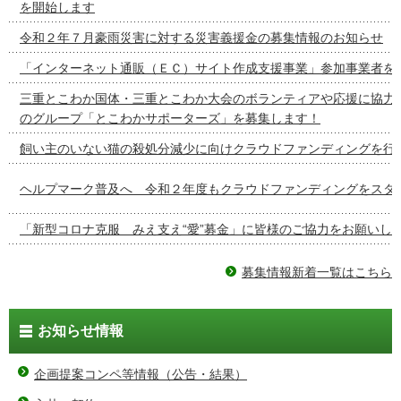
を開始します
令和２年７月豪雨災害に対する災害義援金の募集情報のお知らせ
「インターネット通販（ＥＣ）サイト作成支援事業」参加事業者を
三重とこわか国体・三重とこわか大会のボランティアや応援に協力
のグループ「とこわかサポーターズ」を募集します！
飼い主のいない猫の殺処分減少に向けクラウドファンディングを行
ヘルプマーク普及へ 令和２年度もクラウドファンディングをスタ
「新型コロナ克服 みえ支え“愛”募金」に皆様のご協力をお願いし
募集情報新着一覧はこちら
お知らせ情報
企画提案コンペ等情報（公告・結果）