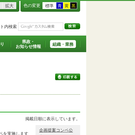
色の変更
拡大
標準
青
黄
黒
ト内検索
県政・
り
組織・業務
お知らせ情報
印刷する
掲載日順に表示しています。
企画提案コンペ公
ペを実施します