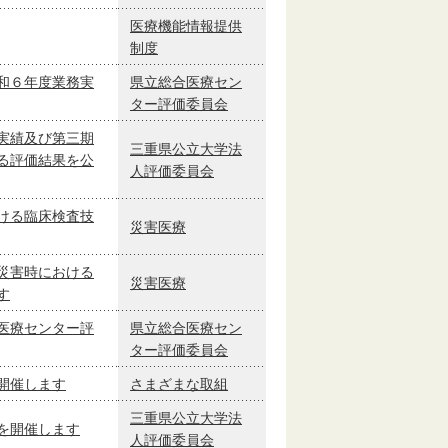
医療機能情報提供
制度
和６年度業務実
県立総合医療セン
ター評価委員会
実績及び第三期
三重県公立大学法
る評価結果を公
人評価委員会
ける臨床検査技
災害医療
災害時における
災害医療
す
医療センター評
県立総合医療セン
ター評価委員会
開催します
さまざまな取組
三重県公立大学法
を開催します
人評価委員会