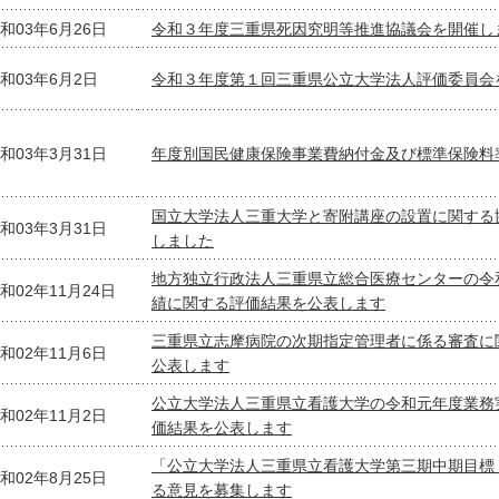
和03年6月26日
令和３年度三重県死因究明等推進協議会を開催し
和03年6月2日
令和３年度第１回三重県公立大学法人評価委員会
和03年3月31日
年度別国民健康保険事業費納付金及び標準保険料
国立大学法人三重大学と寄附講座の設置に関する
和03年3月31日
しました
地方独立行政法人三重県立総合医療センターの令
和02年11月24日
績に関する評価結果を公表します
三重県立志摩病院の次期指定管理者に係る審査に
和02年11月6日
公表します
公立大学法人三重県立看護大学の令和元年度業務
和02年11月2日
価結果を公表します
「公立大学法人三重県立看護大学第三期中期目標
和02年8月25日
る意見を募集します