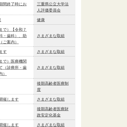
期間終了時にお
三重県公立大学法
人評価委員会
果
健康
まで）【令和７
科・歯科）、助
さまざまな取組
（ご案内）
ます
さまざまな取組
まで）医療機関
て（診療所・歯
さまざまな取組
内）
後期高齢者医療制
度
開催します
さまざまな取組
後期高齢者医療財
政安定化基金
開催します
さまざまな取組