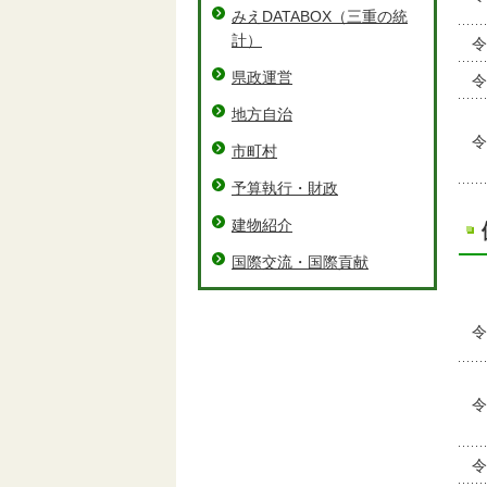
みえDATABOX（三重の統
計）
令
県政運営
令
地方自治
令
市町村
予算執行・財政
建物紹介
国際交流・国際貢献
令
令
令