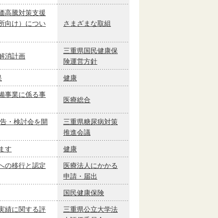
価高騰対策支援
所向け）につい
さまざまな取組
三重県国民健康保
解消計画
険運営方針
果
健康
備事業に係る事
医療総合
報告・検討会を開
三重県糖尿病対策
推進会議
ます
健康
への移行と認定
医療法人にかかる
申請・届出
国民健康保険
実績に関する評
三重県公立大学法