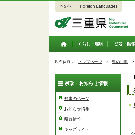
本文へ
Foreign Languages
三重県公式ウェブサイト
くらし・環境
防災・防
トップペ
ージ
現在位置：
トップページ
>
県の組織
>
県政・お知らせ情報
知事のページ
お知らせ情報
県政情報
キッズサイト
令