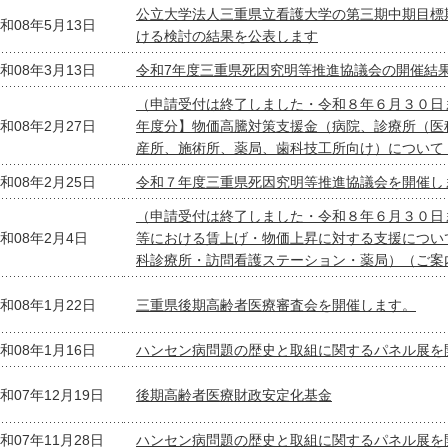
公立大学法人三重県立看護大学の第三期中期目標
和08年5月13日
ける検討の結果を公表します
和08年3月13日
令和7年度三重県死因究明等推進協議会の開催結
（申請受付は終了しました・令和８年６月３０日
和08年2月27日
年度分】物価高騰対策支援金（病院、診療所（医
産所、施術所、薬局、歯科技工所向け）について
和08年2月25日
令和７年度三重県死因究明等推進協議会を開催し
（申請受付は終了しました・令和８年６月３０日
和08年2月4日
等における賃上げ・物価上昇に対する支援につい
科診療所・訪問看護ステーション・薬局）（ご案
和08年1月22日
三重県後期高齢者医療審査会を開催します。
和08年1月16日
ハンセン病問題の歴史と取組に関するパネル展を
和07年12月19日
後期高齢者医療財政安定化基金
和07年11月28日
ハンセン病問題の歴史と取組に関するパネル展を