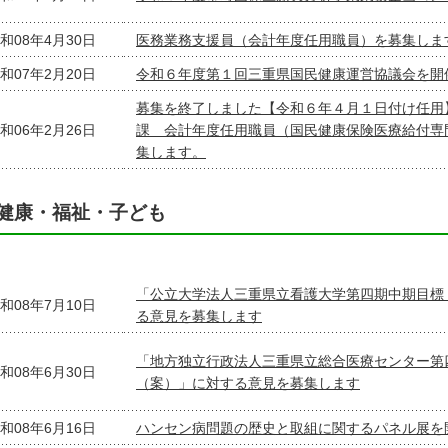
和08年4月30日
医務業務支援員（会計年度任用職員）を募集しま
和07年2月20日
令和６年度第１回三重県国民健康運営協議会を開
募集を終了しました【令和６年４月１日付け任用
和06年2月26日
課 会計年度任用職員（国民健康保険医療給付専
集します。
健康・福祉・子ども
「公立大学法人三重県立看護大学第四期中期目標
和08年7月10日
る意見を募集します
「地方独立行政法人三重県立総合医療センター第
和08年6月30日
（案）」に対する意見を募集します
和08年6月16日
ハンセン病問題の歴史と取組に関するパネル展を