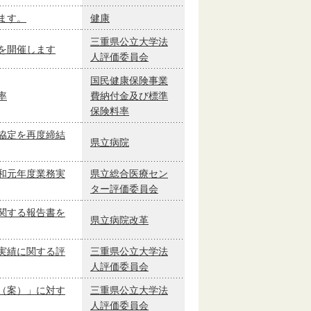
ます。
健康
三重県公立大学法
を開催します
人評価委員会
国民健康保険事業
率
費納付金及び標準
保険料率
協定を再度締結
県立病院
和元年度業務実
県立総合医療セン
ター評価委員会
関する報告書を
県立病院改革
実績に関する評
三重県公立大学法
人評価委員会
（案）」に対す
三重県公立大学法
人評価委員会