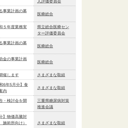
人評価委員会
る事業計画の募
医療総合
和５年度業務実
県立総合医療セン
ター評価委員会
る事業計画の募
医療総合
助金の事業計画
医療総合
開催します
さまざまな取組
和6年5月分】食
さまざまな取組
案内
告・検討会を開
三重県糖尿病対策
推進会議
分】物価高騰対
、施術所向け）
さまざまな取組