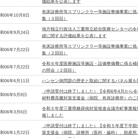
価結果を公表します
有床診療所等スプリンクラー等施設整備事業に係
和06年10月8日
集（３回目）
地方独立行政法人三重県立総合医療センターの令
和06年9月24日
績に関する評価結果を公表します
有床診療所等スプリンクラー等施設整備事業に係
和06年7月22日
集（２回目）
令和６年度医療施設等施設・設備整備費に係る補
和06年7月22日
の照会（２回目）
和06年6月11日
ハンセン病問題の歴史と取組に関するパネル展を
（申請受付は終了しました）【令和6年4月から令
和06年5月8日
材料費高騰対策支援金（病院、有床診療所）のご
令和５年度三重県糖尿病対策推進会議市町事業報
和06年3月6日
催しました
（申請受付は終了しました）【令和５年度下半期
和06年1月22日
策支援金（病院、診療所（医科・歯科）、助産所