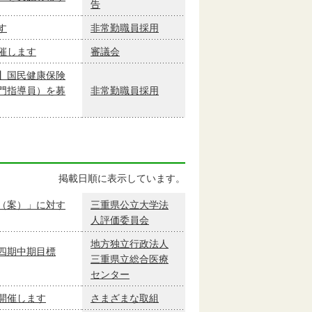
告
す
非常勤職員採用
催します
審議会
】国民健康保険
門指導員）を募
非常勤職員採用
掲載日順に表示しています。
（案）」に対す
三重県公立大学法
人評価委員会
地方独立行政法人
四期中期目標
三重県立総合医療
センター
開催します
さまざまな取組