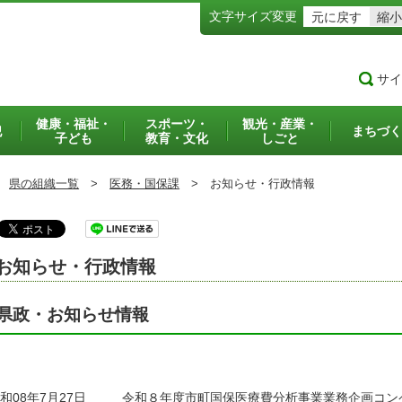
文字サイズ変更
元に戻す
縮小
サイ
健康・福祉・
スポーツ・
観光・産業・
犯
まちづく
子ども
教育・文化
しごと
県の組織一覧
>
医務・国保課
>
お知らせ・行政情報
お知らせ・行政情報
県政・お知らせ情報
和08年7月27日
令和８年度市町国保医療費分析事業業務企画コン