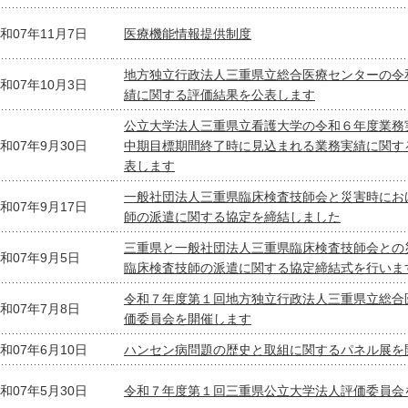
和07年11月7日
医療機能情報提供制度
地方独立行政法人三重県立総合医療センターの令
和07年10月3日
績に関する評価結果を公表します
公立大学法人三重県立看護大学の令和６年度業務
和07年9月30日
中期目標期間終了時に見込まれる業務実績に関す
表します
一般社団法人三重県臨床検査技師会と災害時にお
和07年9月17日
師の派遣に関する協定を締結しました
三重県と一般社団法人三重県臨床検査技師会との
和07年9月5日
臨床検査技師の派遣に関する協定締結式を行いま
令和７年度第１回地方独立行政法人三重県立総合
和07年7月8日
価委員会を開催します
和07年6月10日
ハンセン病問題の歴史と取組に関するパネル展を
和07年5月30日
令和７年度第１回三重県公立大学法人評価委員会