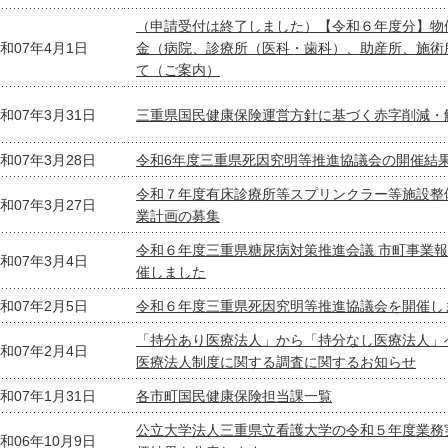
（申請受付は終了しました）【令和６年度分】物
和07年4月1日
金（病院、診療所（医科・歯科）、助産所、施術
て（ご案内）
和07年3月31日
三重県国民健康保険運営方針に基づく赤字削減・
和07年3月28日
令和6年度三重県死因究明等推進協議会の開催結
令和７年度有床診療所等スプリンクラー等施設整
和07年3月27日
業計画の募集
令和６年度三重県糖尿病対策推進会議 市町事業
和07年3月4日
催しました
和07年2月5日
令和６年度三重県死因究明等推進協議会を開催し
「持分あり医療法人」から「持分なし医療法人」
和07年2月4日
医療法人制度に関する調査に関するお知らせ
和07年1月31日
各市町国民健康保険担当課一覧
公立大学法人三重県立看護大学の令和５年度業務
和06年10月9日