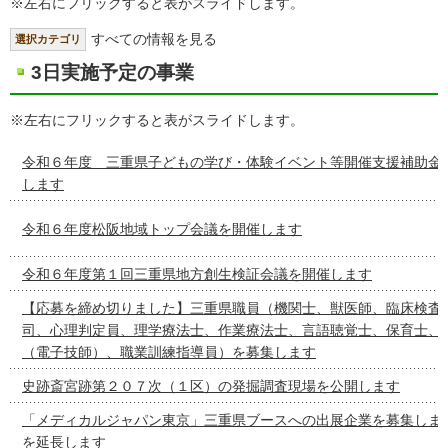
※左右にフリックすると表がスライドします。
すべての情報を見る
選択カテゴリ
3日実施予定の事業
※左右にフリックすると表がスライドします。
令和６年度 三重県子どもの学び・体験イベント等開催支援補助金
します
令和６年度松阪地域トップ会議を開催します
令和６年度第１回三重県地方創生検証会議を開催します
【応募を締め切りました】三重県職員（機関士、獣医師、臨床検査
司、心理判定員、理学療法士、作業療法士、言語聴覚士、保育士、
（電子技師）、職業訓練指導員）を募集します
史跡斎宮跡第２０７次（１区）の発掘調査現場を公開します
「メディカルジャパン東京」三重県ブースへの出展企業を募集しま
を延長します