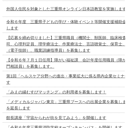
外国人住民を対象とした三重県オンライン日本語教室を実施します
令和６年度 三重県子どもの学び・体験イベント等開催支援補助金
します
【応募を締め切りました】三重県職員（機関士、獣医師、臨床検査
司、心理判定員、理学療法士、作業療法士、言語聴覚士、保育士、
（電子技師）、職業訓練指導員）を募集します
【令和６年７月１日任用】障がい福祉課 会計年度任用職員（障が
門相談員）を募集します。
第1回「ヘルスケア分野への進出・事業拡大に係る県内企業セミナ
す
「みえの縁むすびマッチング」の利用者を募集します！
「メディカルジャパン東京」三重県ブースへの出展企業を募集しま
を延長します
館長講座「宇宙からわが街を見てみよう」を開催します
「令和６年度三重県消防学校オープンキャンパス」を開催します