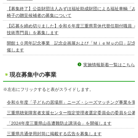
【募集終了】公益財団法人みずほ福祉助成財団による福祉車輌「み
椅子の贈呈候補者の募集について
【応募を締め切りました】令和６年度三重県育休代替任期付職員（
技術専門員）を募集します
開館１０周年記念事業 記念企画展および「ＭｉｅＭｕの日」記念
催します
実施情報新着一覧はこちら
現在募集中の事業
※左右にフリックすると表がスライドします。
令和６年度「子どもの居場所」ニーズ・シーズマッチング事業を実
三重県聴覚障害者支援センター指定管理者選定委員会の委員を公募
「2024年度三重県山岳遭難防止講演会」を開催します
三重県共通使用封筒に掲載する広告を募集します