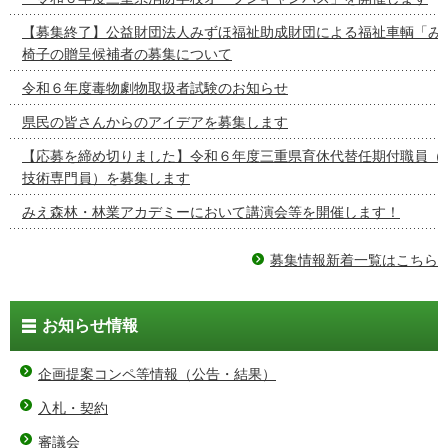
【募集終了】公益財団法人みずほ福祉助成財団による福祉車輌「み
椅子の贈呈候補者の募集について
令和６年度毒物劇物取扱者試験のお知らせ
県民の皆さんからのアイデアを募集します
【応募を締め切りました】令和６年度三重県育休代替任期付職員（
技術専門員）を募集します
みえ森林・林業アカデミーにおいて講演会等を開催します！
募集情報新着一覧はこちら
お知らせ情報
企画提案コンペ等情報（公告・結果）
入札・契約
審議会