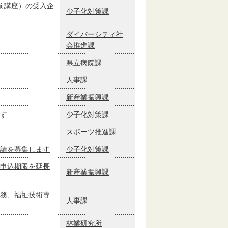
前講座）の受入企
少子化対策課
ダイバーシティ社
会推進課
県立病院課
人事課
新産業振興課
す
少子化対策課
スポーツ推進課
請を募集します
少子化対策課
申込期限を延長
新産業振興課
務、福祉技術専
人事課
林業研究所