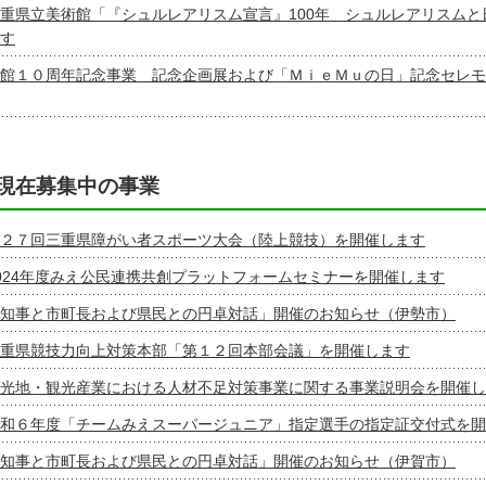
重県立美術館「『シュルレアリスム宣言』100年 シュルレアリスムと
す
館１０周年記念事業 記念企画展および「ＭｉｅＭｕの日」記念セレモ
現在募集中の事業
２７回三重県障がい者スポーツ大会（陸上競技）を開催します
024年度みえ公民連携共創プラットフォームセミナーを開催します
知事と市町長および県民との円卓対話」開催のお知らせ（伊勢市）
重県競技力向上対策本部「第１２回本部会議」を開催します
光地・観光産業における人材不足対策事業に関する事業説明会を開催し
和６年度「チームみえスーパージュニア」指定選手の指定証交付式を開
知事と市町長および県民との円卓対話」開催のお知らせ（伊賀市）