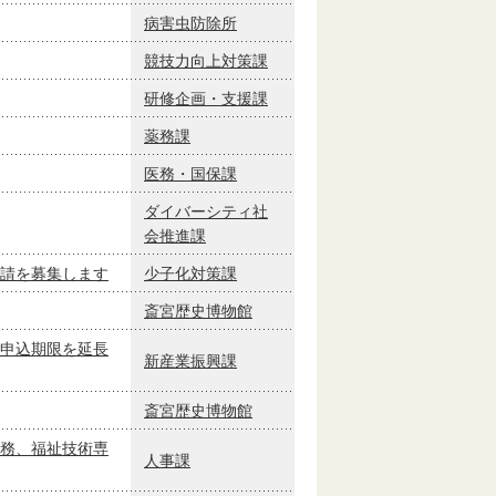
病害虫防除所
競技力向上対策課
研修企画・支援課
薬務課
医務・国保課
ダイバーシティ社
会推進課
請を募集します
少子化対策課
斎宮歴史博物館
申込期限を延長
新産業振興課
斎宮歴史博物館
務、福祉技術専
人事課