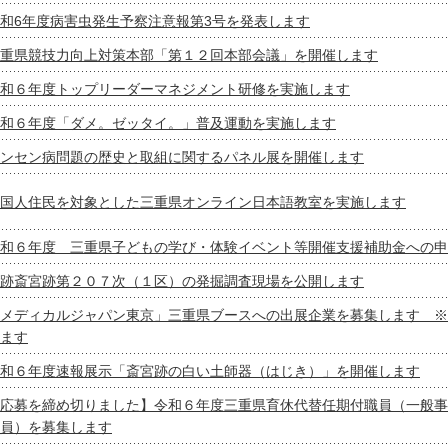
和6年度病害虫発生予察注意報第3号を発表します
重県競技力向上対策本部「第１２回本部会議」を開催します
和６年度トップリーダーマネジメント研修を実施します
和６年度「ダメ。ゼッタイ。」普及運動を実施します
ンセン病問題の歴史と取組に関するパネル展を開催します
国人住民を対象とした三重県オンライン日本語教室を実施します
和６年度 三重県子どもの学び・体験イベント等開催支援補助金への申
跡斎宮跡第２０７次（１区）の発掘調査現場を公開します
メディカルジャパン東京」三重県ブースへの出展企業を募集します ※
ます
和６年度速報展示「斎宮跡の白い土師器（はじき）」を開催します
応募を締め切りました】令和６年度三重県育休代替任期付職員（一般事
員）を募集します