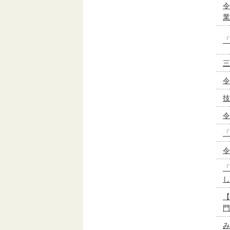
令
業
「
三
令
技
令
「
令
「
し
【
門
み