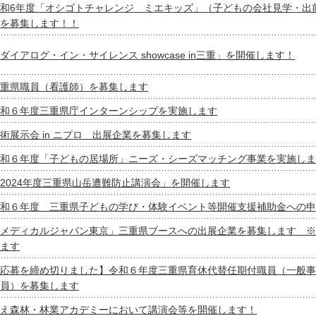
和6年度「オシゴトチャレンジ ミエキッズ」（子どもの会社見学・出
を募集します！！
ダイアログ・イン・サイレンス showcase in三重」を開催します！
重県職員（看護師）を募集します
和６年度三重県庁インターンシップを実施します
術展示会 in ニプロ 出展企業を募集します
和６年度「子どもの居場所」ニーズ・シーズマッチング事業を実施しま
2024年度三重県山岳遭難防止講演会」を開催します
和６年度 三重県子どもの学び・体験イベント等開催支援補助金への申
メディカルジャパン東京」三重県ブースへの出展企業を募集します ※
ます
応募を締め切りました】令和６年度三重県育休代替任期付職員（一般事
員）を募集します
え森林・林業アカデミーにおいて講演会等を開催します！