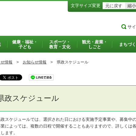
文字サイズ変更
元に戻す
縮小
サイ
健康・福祉・
スポーツ・
観光・産業・
犯
まちづく
子ども
教育・文化
しごと
らせ情報
>
お知らせ情報
>
県政スケジュール
県政スケジュール
政スケジュールでは、選択された日における実施予定事業や、募集中の
業によっては、複数の日程で開催することもありますので、詳しくは各
たします。