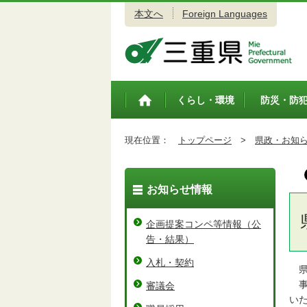
本文へ
Foreign Languages
三重県公式ウェブサイト
くらし・環境
防災・防
トップペ
ージ
現在位置：
トップページ
>
県政・お知
お知らせ情報
企画提案コンペ等情報（公
告・結果）
入札・契約
県
事
審議会
い