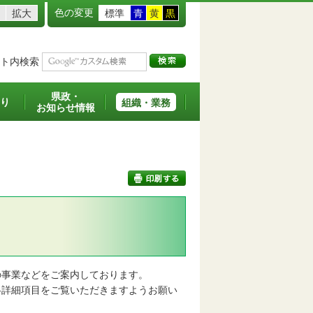
色の変更
拡大
標準
青
黄
黒
ト内検索
県政・
り
組織・業務
お知らせ情報
印刷する
事業などをご案内しております。
詳細項目をご覧いただきますようお願い