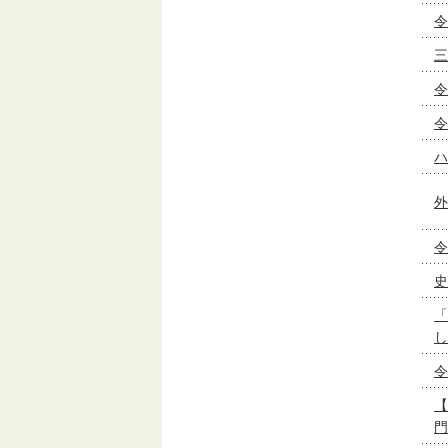
令
三
令
令
ハ
外
令
史
「
し
令
【
門