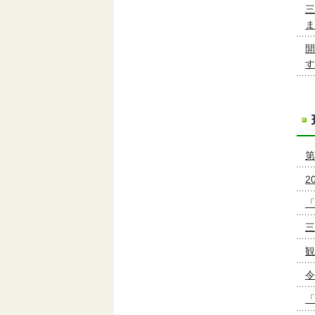
三
ま
開
す
第
2
「
三
観
令
「