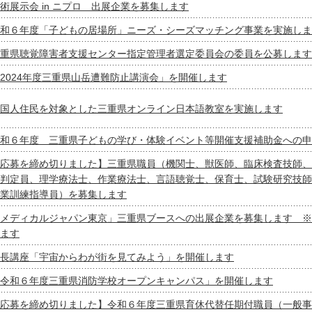
術展示会 in ニプロ 出展企業を募集します
和６年度「子どもの居場所」ニーズ・シーズマッチング事業を実施しま
重県聴覚障害者支援センター指定管理者選定委員会の委員を公募します
2024年度三重県山岳遭難防止講演会」を開催します
国人住民を対象とした三重県オンライン日本語教室を実施します
和６年度 三重県子どもの学び・体験イベント等開催支援補助金への申
応募を締め切りました】三重県職員（機関士、獣医師、臨床検査技師、
判定員、理学療法士、作業療法士、言語聴覚士、保育士、試験研究技師
業訓練指導員）を募集します
メディカルジャパン東京」三重県ブースへの出展企業を募集します ※
ます
長講座「宇宙からわが街を見てみよう」を開催します
令和６年度三重県消防学校オープンキャンパス」を開催します
応募を締め切りました】令和６年度三重県育休代替任期付職員（一般事