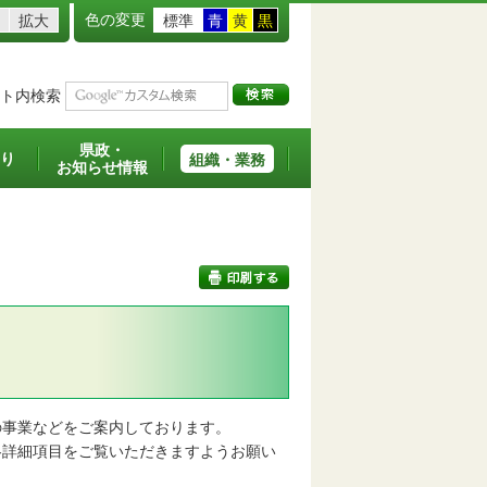
色の変更
拡大
標準
青
黄
黒
ト内検索
県政・
り
組織・業務
お知らせ情報
印刷する
事業などをご案内しております。
詳細項目をご覧いただきますようお願い