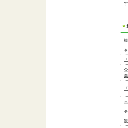
す
観
令
「
令
業
「
三
令
観