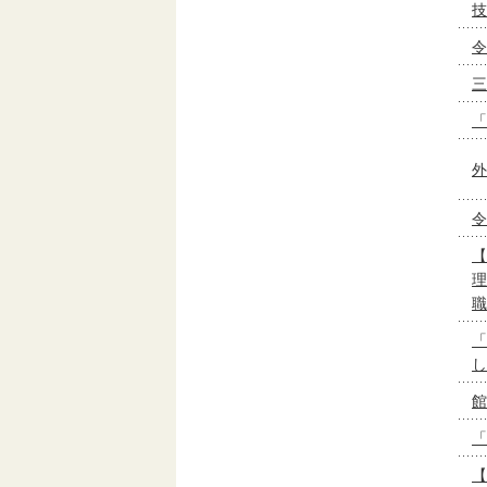
技
令
三
「
外
令
【
理
職
「
し
館
「
【