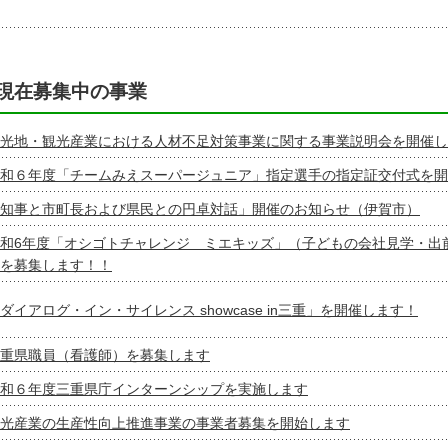
現在募集中の事業
光地・観光産業における人材不足対策事業に関する事業説明会を開催し
和６年度「チームみえスーパージュニア」指定選手の指定証交付式を開
知事と市町長および県民との円卓対話」開催のお知らせ（伊賀市）
和6年度「オシゴトチャレンジ ミエキッズ」（子どもの会社見学・出
を募集します！！
ダイアログ・イン・サイレンス showcase in三重」を開催します！
重県職員（看護師）を募集します
和６年度三重県庁インターンシップを実施します
光産業の生産性向上推進事業の事業者募集を開始します