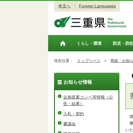
本文へ
Foreign Languages
三重県公式ウェブサイト
くらし・環境
防災・防
トップペ
ージ
現在位置：
トップページ
>
県政・お知
お知らせ情報
企画提案コンペ等情報（公
告・結果）
入札・契約
県
事
審議会
い