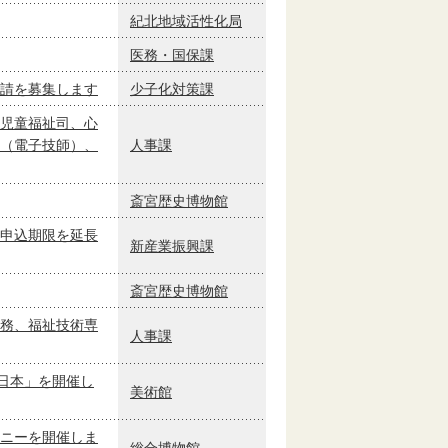
紀北地域活性化局
医務・国保課
請を募集します
少子化対策課
児童福祉司、心
（電子技師）、
人事課
斎宮歴史博物館
申込期限を延長
新産業振興課
斎宮歴史博物館
務、福祉技術専
人事課
日本」を開催し
美術館
ニーを開催しま
総合博物館