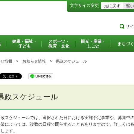
文字サイズ変更
元に戻す
縮小
サイ
健康・福祉・
スポーツ・
観光・産業・
犯
まちづく
子ども
教育・文化
しごと
らせ情報
>
お知らせ情報
>
県政スケジュール
県政スケジュール
政スケジュールでは、選択された日における実施予定事業や、募集中の
業によっては、複数の日程で開催することもありますので、詳しくは各
たします。