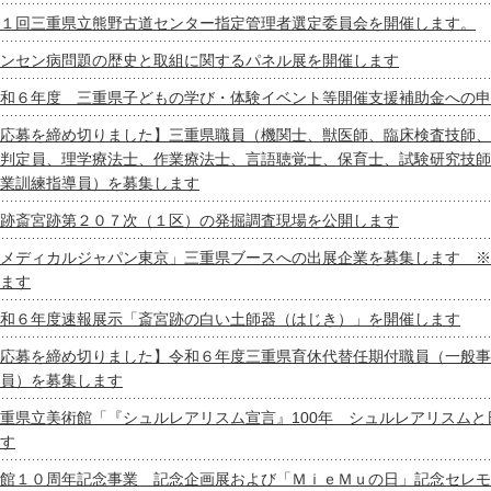
１回三重県立熊野古道センター指定管理者選定委員会を開催します。
ンセン病問題の歴史と取組に関するパネル展を開催します
和６年度 三重県子どもの学び・体験イベント等開催支援補助金への申
応募を締め切りました】三重県職員（機関士、獣医師、臨床検査技師、
判定員、理学療法士、作業療法士、言語聴覚士、保育士、試験研究技師
業訓練指導員）を募集します
跡斎宮跡第２０７次（１区）の発掘調査現場を公開します
メディカルジャパン東京」三重県ブースへの出展企業を募集します ※
ます
和６年度速報展示「斎宮跡の白い土師器（はじき）」を開催します
応募を締め切りました】令和６年度三重県育休代替任期付職員（一般事
員）を募集します
重県立美術館「『シュルレアリスム宣言』100年 シュルレアリスムと
す
館１０周年記念事業 記念企画展および「ＭｉｅＭｕの日」記念セレモ