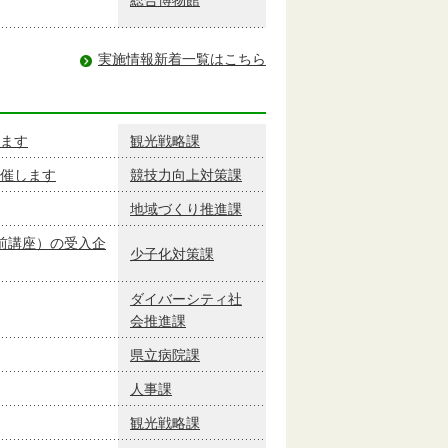
実施情報新着一覧はこちら
ます
観光戦略課
催します
競技力向上対策課
地域づくり推進課
前講座）の受入企
少子化対策課
ダイバーシティ社
会推進課
県立病院課
人事課
観光戦略課