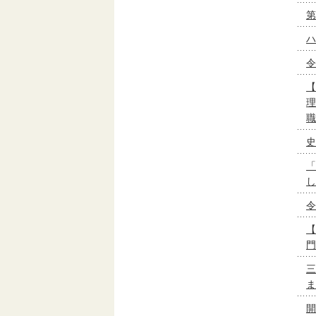
第
ハ
令
【
理
職
史
「
し
令
【
門
三
ま
開