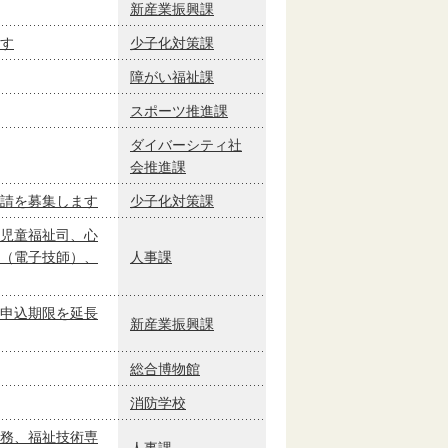
新産業振興課
す
少子化対策課
障がい福祉課
スポーツ推進課
ダイバーシティ社
会推進課
請を募集します
少子化対策課
児童福祉司、心
（電子技師）、
人事課
申込期限を延長
新産業振興課
総合博物館
消防学校
務、福祉技術専
人事課