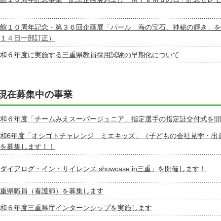
館１０周年記念・第３６回企画展「パール 海の宝石、神秘の輝き」を
１４日一部訂正）
和６年度に実施する三重県教員採用試験の早期化について
現在募集中の事業
和６年度「チームみえスーパージュニア」指定選手の指定証交付式を開
和6年度「オシゴトチャレンジ ミエキッズ」（子どもの会社見学・出
を募集します！！
ダイアログ・イン・サイレンス showcase in三重」を開催します！
重県職員（看護師）を募集します
和６年度三重県庁インターンシップを実施します