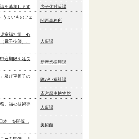
請を募集します
少子化対策課
・うまいものフェ
関西事務所
児童福祉司、心
（電子技師）、
人事課
申込期限を延長
新産業振興課
」及び車椅子の
障がい福祉課
斎宮歴史博物館
務、福祉技術専
人事課
日本」を開催し
美術館
ニーを開催しま