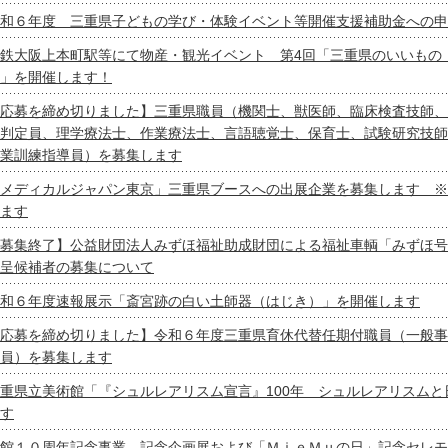
和６年度 三重県子どもの学び・体験イベント等開催支援補助金への申
鉄大阪上本町駅等にて物産・観光イベント 第4回「三重県のいいもの
」を開催します！
応募を締め切りました】三重県職員（機関士、獣医師、臨床検査技師、
判定員、理学療法士、作業療法士、言語聴覚士、保育士、試験研究技師
業訓練指導員）を募集します
メディカルジャパン東京」三重県ブースへの出展企業を募集します ※
ます
募集終了】公益財団法人みずほ福祉助成財団による福祉車輌「みずほ号
呈候補者の募集について
和６年度速報展示「斎宮跡の白い土師器（はじき）」を開催します
応募を締め切りました】令和６年度三重県育休代替任期付職員（一般事
員）を募集します
重県立美術館「『シュルレアリスム宣言』100年 シュルレアリスムと
す
館１０周年記念事業 記念企画展および「ＭｉｅＭｕの日」記念セレモ