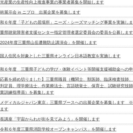
光産業の生産性向上推進事業の事業者募集を開始します
術展示会 in ニプロ 出展企業を募集します
和６年度「子どもの居場所」ニーズ・シーズマッチング事業を実施しま
重県聴覚障害者支援センター指定管理者選定委員会の委員を公募します
2024年度三重県山岳遭難防止講演会」を開催します
国人住民を対象とした三重県オンライン日本語教室を実施します
和６年度 三重県子どもの学び・体験イベント等開催支援補助金への申
応募を締め切りました】三重県職員（機関士、獣医師、臨床検査技師、
判定員、理学療法士、作業療法士、言語聴覚士、保育士、試験研究技師
業訓練指導員）を募集します
メディカルジャパン東京」三重県ブースへの出展企業を募集します ※
ます
長講座「宇宙からわが街を見てみよう」を開催します
令和６年度三重県消防学校オープンキャンパス」を開催します