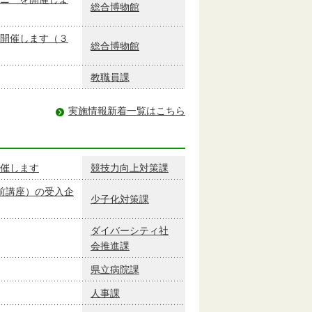
総合博物館
開催します（３
総合博物館
教職員課
実施情報新着一覧はこちら
催します
競技力向上対策課
前講座）の受入企
少子化対策課
ダイバーシティ社
会推進課
県立病院課
人事課