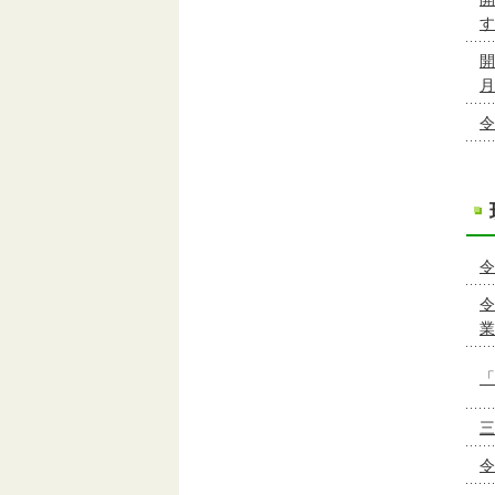
す
開
月
令
令
令
業
「
三
令