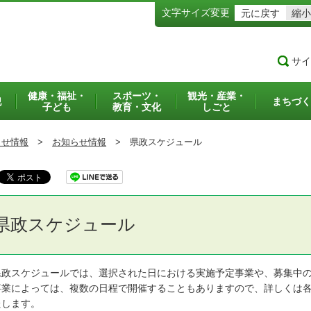
文字サイズ変更
元に戻す
縮小
サイ
健康・福祉・
スポーツ・
観光・産業・
犯
まちづく
子ども
教育・文化
しごと
らせ情報
>
お知らせ情報
>
県政スケジュール
県政スケジュール
政スケジュールでは、選択された日における実施予定事業や、募集中の
業によっては、複数の日程で開催することもありますので、詳しくは各
たします。