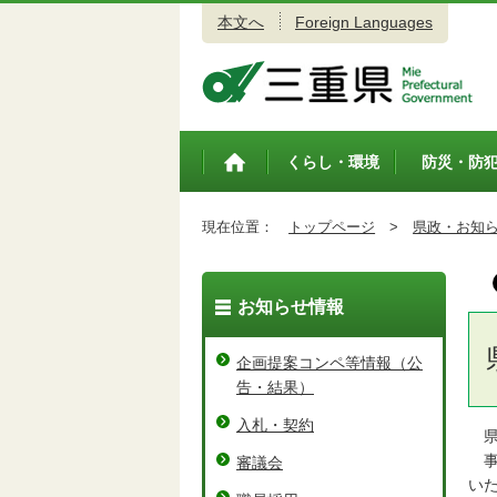
本文へ
Foreign Languages
三重県公式ウェブサイト
くらし・環境
防災・防
トップペ
ージ
現在位置：
トップページ
>
県政・お知
お知らせ情報
企画提案コンペ等情報（公
告・結果）
入札・契約
県
事
審議会
い