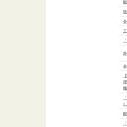
観
技
令
三
「
外
令
【
理
職
「
し
館
「