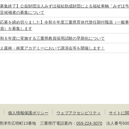
募集終了】公益財団法人みずほ福祉助成財団による福祉車輌「みずほ号
呈候補者の募集について
応募を締め切りました】令和６年度三重県育休代替任期付職員（一般事
員）を募集します
和６年度に実施する三重県教員採用試験の早期化について
え森林・林業アカデミーにおいて講演会等を開催します！
個人情報保護ポリシー
ウェブアクセシビリティ
サイトに関
 三重県津市広明町13番地 三重県庁電話案内：
059-224-3070
法人番号50000