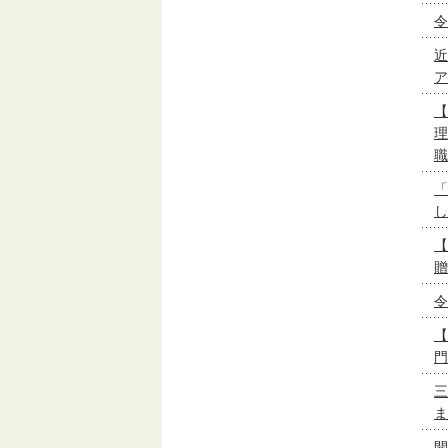
令
近
ア
【
理
職
「
し
【
贈
令
【
門
三
ま
開