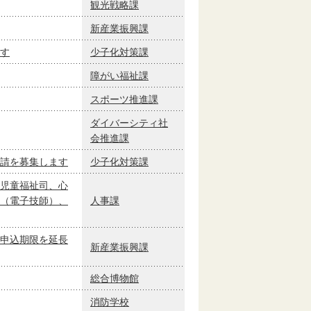
観光戦略課
新産業振興課
す
少子化対策課
障がい福祉課
スポーツ推進課
ダイバーシティ社
会推進課
請を募集します
少子化対策課
児童福祉司、心
（電子技師）、
人事課
申込期限を延長
新産業振興課
総合博物館
消防学校