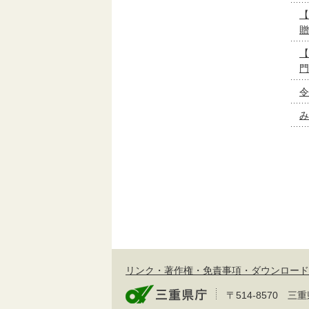
【
贈
【
門
令
み
リンク・著作権・免責事項・ダウンロード
〒514-8570