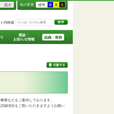
色の変更
拡大
標準
青
黄
黒
ト内検索
県政・
り
組織・業務
お知らせ情報
印刷する
事業などをご案内しております。
詳細項目をご覧いただきますようお願い