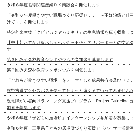
令和６年度循環関連産業ＤＸ商談会を開催します
「令和６年度働きやすい職場づくり応援セミナー～不妊治療と仕事
けて～」を開催します
特定外来生物「クビアカツヤカミキリ」の生息情報を広く収集しま
【中止】おでかけ版おしゃべり会～不妊ピアサポーターとの交流会
す！
第３回みえ森林教育シンポジウムの参加者を募集します
第３回みえ森林教育シンポジウムを開催します
「だれもが働きやすい職場」をテーマとした成果共有会及びセミナ
熊野古道アクセスバスを使ってちょっと遠くまで行ってみませんか
視覚障がい者向けランニング支援プログラム「Project Guideline
加者を募集します
令和６年度「子どもの居場所」インターンシップ参加者を募集しま
令和６年度 三重県子どもの居場所づくり応援アドバイザー派遣事