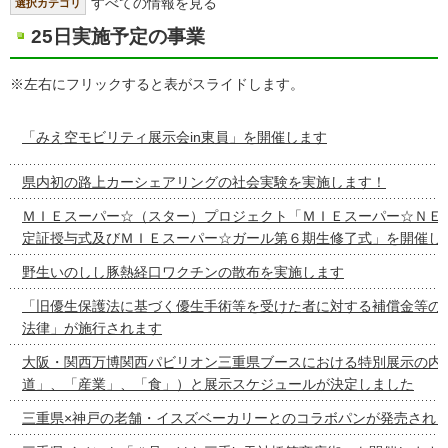
すべての情報を見る
選択カテゴリ
25日実施予定の事業
※左右にフリックすると表がスライドします。
「みえ空モビリティ展示会in東員」を開催します
県内初の路上カーシェアリングの社会実験を実施します！
ＭＩＥスーパー☆（スター）プロジェクト「ＭＩＥスーパー☆ＮＥ
定証授与式及びＭＩＥスーパー☆ガール第６期生修了式」を開催し
野生いのしし豚熱経口ワクチンの散布を実施します
「旧優生保護法に基づく優生手術等を受けた者に対する補償金等の
法律」が施行されます
大阪・関西万博関西パビリオン三重県ブースにおける特別展示の内容
道」、「産業」、「食」）と展示スケジュールが決定しました
三重県×神戸の老舗・イスズベーカリーとのコラボパンが発売され