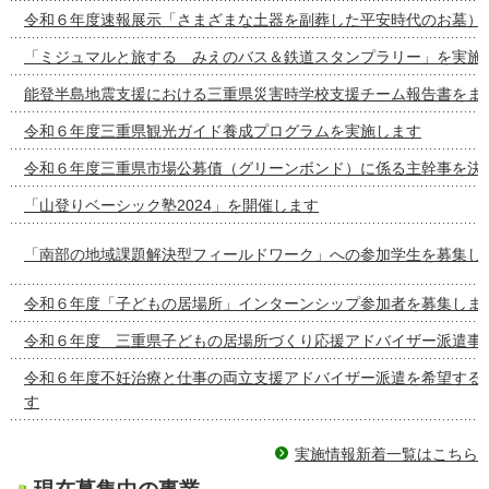
令和６年度速報展示「さまざまな土器を副葬した平安時代のお墓）
「ミジュマルと旅する みえのバス＆鉄道スタンプラリー」を実施
能登半島地震支援における三重県災害時学校支援チーム報告書をま
令和６年度三重県観光ガイド養成プログラムを実施します
令和６年度三重県市場公募債（グリーンボンド）に係る主幹事を決
「山登りベーシック塾2024」を開催します
「南部の地域課題解決型フィールドワーク」への参加学生を募集し
令和６年度「子どもの居場所」インターンシップ参加者を募集しま
令和６年度 三重県子どもの居場所づくり応援アドバイザー派遣事
令和６年度不妊治療と仕事の両立支援アドバイザー派遣を希望する
す
実施情報新着一覧はこちら