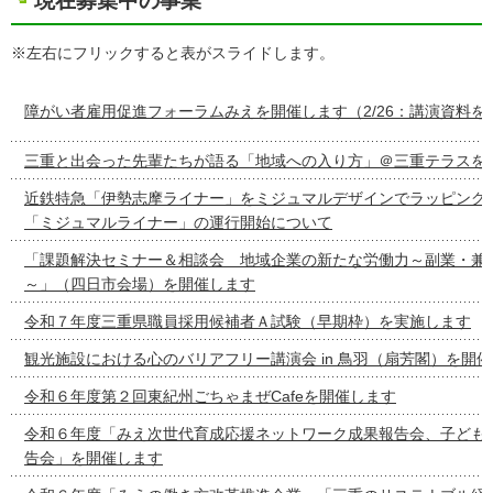
現在募集中の事業
※左右にフリックすると表がスライドします。
障がい者雇用促進フォーラムみえを開催します（2/26：講演資料を
三重と出会った先輩たちが語る「地域への入り方」＠三重テラスを
近鉄特急「伊勢志摩ライナー」をミジュマルデザインでラッピング
「ミジュマルライナー」の運行開始について
「課題解決セミナー＆相談会 地域企業の新たな労働力～副業・兼
～」（四日市会場）を開催します
令和７年度三重県職員採用候補者Ａ試験（早期枠）を実施します
観光施設における心のバリアフリー講演会 in 鳥羽（扇芳閣）を開
令和６年度第２回東紀州ごちゃまぜCafeを開催します
令和６年度「みえ次世代育成応援ネットワーク成果報告会、子ども
告会」を開催します