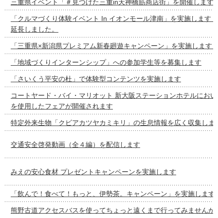
三重県イベント「＃見つけた三重in天神橋筋商店街」を開催します
「クルマづくり体験イベント In イオンモール津南」を実施します
延長しました。
「三重県×新潟県プレミアム新春廻遊キャンペーン」を実施します
「地域づくりインターンシップ」への参加学生等を募集します
「さいくう平安の杜」で体験型コンテンツを実施します
コートヤード・バイ・マリオット 新大阪ステーションホテルにおい
を使用したフェアが開催されます
特定外来生物「クビアカツヤカミキリ」の生息情報を広く収集しま
交通安全啓発動画（全４編）を配信します
みえの安心食材 プレゼントキャンペーンを実施します
「飲んで！食べて！もっと、伊勢茶。キャンペーン」を実施します
熊野古道アクセスバスを使ってちょっと遠くまで行ってみませんか