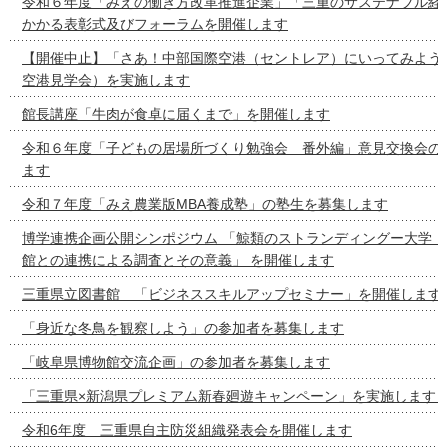
令和６年度「みえの働き方改革推進企業」「三重のサステナブル経
かかる表彰式及びフォーラムを開催します
【開催中止】「さあ！中部国際空港（セントレア）にいってみよう
空港見学会）を実施します
館長講座「牛肉が食卓に届くまで」を開催します
令和６年度「子どもの居場所づくり勉強会 番外編」意見交換会の
ます
令和７年度「みえ農業版MBA養成塾」の塾生を募集します
博学連携企画公開シンポジウム 「鯨類のストランディングー大学・
館との連携による調査とその意義」 を開催します
三重県立図書館 「ビジネススキルアップセミナー」を開催します
「身近な冬鳥を観察しよう」の参加者を募集します
「岐阜県博物館交流企画」の参加者を募集します
「三重県×新潟県プレミアム新春廻遊キャンペーン」を実施します
令和6年度 三重県自主防災組織発表会を開催します