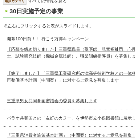
すべての情報を見る
選択カテゴリ
30日実施予定の事業
※左右にフリックすると表がスライドします。
開幕100日前！！ 行こう万博キャンペーン
【応募を締め切りました】三重県職員（獣医師、児童福祉司、心理
士、試験研究技師（機械金属技師）、職業訓練指導員）を募集しま
【終了しました】「三重県工業研究所の津高等技術学校との一体整
再整備基本計画（中間案）」に対するご意見を募集します
三重県男女共同参画審議会の委員を募集します
パラオ共和国との「友好のカヌー」を伊勢市立小俣図書館に展示し
「三重県消費者施策基本計画」（中間案）に対するご意見を募集し