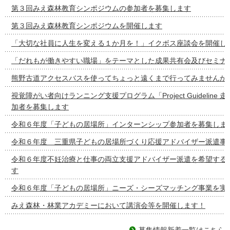
第３回みえ森林教育シンポジウムの参加者を募集します
第３回みえ森林教育シンポジウムを開催します
「大切な社員に人生を変える１か月を！」イクボス座談会を開催し
「だれもが働きやすい職場」をテーマとした成果共有会及びセミナ
熊野古道アクセスバスを使ってちょっと遠くまで行ってみませんか
視覚障がい者向けランニング支援プログラム「Project Guideline
加者を募集します
令和６年度「子どもの居場所」インターンシップ参加者を募集しま
令和６年度 三重県子どもの居場所づくり応援アドバイザー派遣事
令和６年度不妊治療と仕事の両立支援アドバイザー派遣を希望する
す
令和６年度「子どもの居場所」ニーズ・シーズマッチング事業を実
みえ森林・林業アカデミーにおいて講演会等を開催します！
募集情報新着一覧はこちら