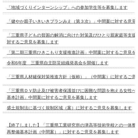
「地域づくりインターンシップ」への参加学生等を募集します
「健やか親子いきいきプランみえ（第３次）」中間案に対する意見
「三重県子どもの貧困の解消に向けた対策及びひとり親家庭等支援
対するご意見を募集します
「第二期三重県ひきこもり支援推進計画」中間案に対するご意見を
令和6年度 三重県自主防災組織発表会を開催します
「三重県人材確保対策推進方針（仮称）」（中間案）に対するご意
「三重県ＤＶ防止及び被害者保護並びに困難な問題を抱える女性へ
基本計画」中間案に対するご意見を募集します
盛土規制法に基づく規制区域（案）に対するご意見を募集します
【終了しました】「三重県工業研究所の津高等技術学校との一体整
再整備基本計画（中間案）」に対するご意見を募集します