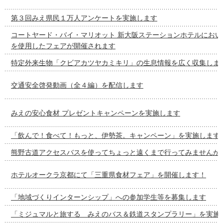
第３回みえ県民１万人アンケートを実施します
コートヤード・バイ・マリオット 新大阪ステーションホテルにおい
を使用したフェアが開催されます
特定外来生物「クビアカツヤカミキリ」の生息情報を広く収集しま
交通安全啓発動画（全４編）を配信します
みえの安心食材 プレゼントキャンペーンを実施します
「飲んで！食べて！もっと、伊勢茶。キャンペーン」を実施します
熊野古道アクセスバスを使ってちょっと遠くまで行ってみませんか
ホテルオークラ京都にて「三重県食材フェア」を開催します！
「地域づくりインターンシップ」への参加学生等を募集します
「ミジュマルと旅する みえのバス＆鉄道スタンプラリー」を実施