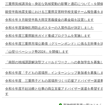
三重県気候講演会～身近な気候変動の影響と適応について～を開催
能登半島地震支援における三重県災害時学校支援チーム報告書をま
令和６年９月能登半島大雨災害義援金の募金箱を設置します
令和６年度薬物乱用防止ポスターの入賞作品が決定しました
令和６年度三重県観光ガイド養成プログラムを実施します
令和６年度三重県市場公募債（グリーンボンド）に係る主幹事を決
「山登りベーシック塾2024」を開催します
「南部の地域課題解決型フィールドワーク」への参加学生を募集し
令和６年度「子どもの居場所」インターンシップ参加者を募集しま
令和６年度 三重県子どもの居場所づくり応援アドバイザー派遣事
令和６年度不妊治療と仕事の両立支援アドバイザー派遣を希望する
す
実施情報新着一覧はこちら