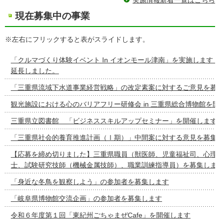
現在募集中の事業
※左右にフリックすると表がスライドします。
「クルマづくり体験イベント In イオンモール津南」を実施します
延長しました。
「三重県流域下水道事業経営戦略」の改定素案に対するご意見を募
観光施設における心のバリアフリー研修会 in 三重県総合博物館を
三重県立図書館 「ビジネススキルアップセミナー」を開催します
「三重県社会的養育推進計画（Ⅰ期）」中間案に対する意見を募集
【応募を締め切りました】三重県職員（獣医師、児童福祉司、心理
士、試験研究技師（機械金属技師）、職業訓練指導員）を募集しま
「身近な冬鳥を観察しよう」の参加者を募集します
「岐阜県博物館交流企画」の参加者を募集します
令和６年度第１回「東紀州ごちゃまぜCafe」を開催します