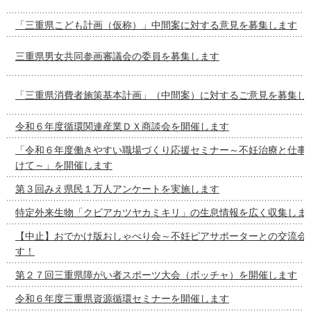
「三重県こども計画（仮称）」中間案に対する意見を募集します
三重県男女共同参画審議会の委員を募集します
「三重県消費者施策基本計画」（中間案）に対するご意見を募集し
令和６年度循環関連産業ＤＸ商談会を開催します
「令和６年度働きやすい職場づくり応援セミナー～不妊治療と仕事
けて～」を開催します
第３回みえ県民１万人アンケートを実施します
特定外来生物「クビアカツヤカミキリ」の生息情報を広く収集しま
【中止】おでかけ版おしゃべり会～不妊ピアサポーターとの交流会
す！
第２７回三重県障がい者スポーツ大会（ボッチャ）を開催します
令和６年度三重県資源循環セミナーを開催します