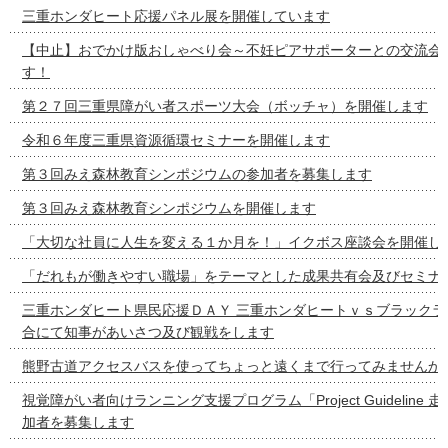
三重ホンダヒート応援パネル展を開催しています
【中止】おでかけ版おしゃべり会～不妊ピアサポーターとの交流会
す！
第２７回三重県障がい者スポーツ大会（ボッチャ）を開催します
令和６年度三重県資源循環セミナーを開催します
第３回みえ森林教育シンポジウムの参加者を募集します
第３回みえ森林教育シンポジウムを開催します
「大切な社員に人生を変える１か月を！」イクボス座談会を開催し
「だれもが働きやすい職場」をテーマとした成果共有会及びセミナ
三重ホンダヒート県民応援ＤＡＹ 三重ホンダヒートｖｓブラックラ
合にて知事があいさつ及び観戦をします
熊野古道アクセスバスを使ってちょっと遠くまで行ってみませんか
視覚障がい者向けランニング支援プログラム「Project Guideline
加者を募集します