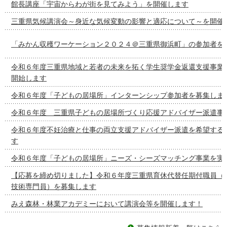
館長講座「宇宙からわが街を見てみよう」を開催します
三重県気候講演会～身近な気候変動の影響と適応について～を開催
「みかん収穫ワーケーション２０２４＠三重県御浜町」の参加者を
令和６年度三重県地域と若者の未来を拓く学生奨学金返還支援事業
開始します
令和６年度「子どもの居場所」インターンシップ参加者を募集しま
令和６年度 三重県子どもの居場所づくり応援アドバイザー派遣事
令和６年度不妊治療と仕事の両立支援アドバイザー派遣を希望する
す
令和６年度「子どもの居場所」ニーズ・シーズマッチング事業を実
【応募を締め切りました】令和６年度三重県育休代替任期付職員（
技術専門員）を募集します
みえ森林・林業アカデミーにおいて講演会等を開催します！