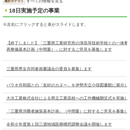
すべての情報を見る
選択カテゴリ
18日実施予定の事業
※左右にフリックすると表がスライドします。
【終了しました】「三重県工業研究所の津高等技術学校との一体整
再整備基本計画（中間案）」に対するご意見を募集します
三重県男女共同参画審議会の委員を募集します
パラオ共和国との「友好のカヌー」を伊勢市立小俣図書館に展示し
大冷工業株式会社による県立工業高校への工作機械贈呈式を実施し
「三重県消費者施策基本計画」（中間案）に対するご意見を募集し
令和６年度第１回三泗地域医療構想調整会議を開催します