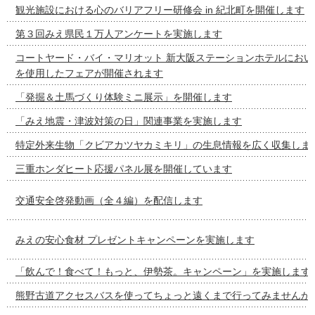
観光施設における心のバリアフリー研修会 in 紀北町を開催します
第３回みえ県民１万人アンケートを実施します
コートヤード・バイ・マリオット 新大阪ステーションホテルにおい
を使用したフェアが開催されます
「発掘＆土馬づくり体験ミニ展示」を開催します
「みえ地震・津波対策の⽇」関連事業を実施します
特定外来生物「クビアカツヤカミキリ」の生息情報を広く収集しま
三重ホンダヒート応援パネル展を開催しています
交通安全啓発動画（全４編）を配信します
みえの安心食材 プレゼントキャンペーンを実施します
「飲んで！食べて！もっと、伊勢茶。キャンペーン」を実施します
熊野古道アクセスバスを使ってちょっと遠くまで行ってみませんか