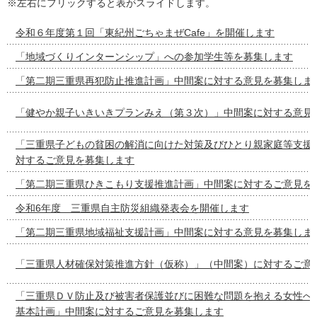
※左右にフリックすると表がスライドします。
令和６年度第１回「東紀州ごちゃまぜCafe」を開催します
「地域づくりインターンシップ」への参加学生等を募集します
「第二期三重県再犯防止推進計画」中間案に対する意見を募集しま
「健やか親子いきいきプランみえ（第３次）」中間案に対する意見
「三重県子どもの貧困の解消に向けた対策及びひとり親家庭等支援
対するご意見を募集します
「第二期三重県ひきこもり支援推進計画」中間案に対するご意見を
令和6年度 三重県自主防災組織発表会を開催します
「第二期三重県地域福祉支援計画」中間案に対する意見を募集しま
「三重県人材確保対策推進方針（仮称）」（中間案）に対するご意
「三重県ＤＶ防止及び被害者保護並びに困難な問題を抱える女性へ
基本計画」中間案に対するご意見を募集します