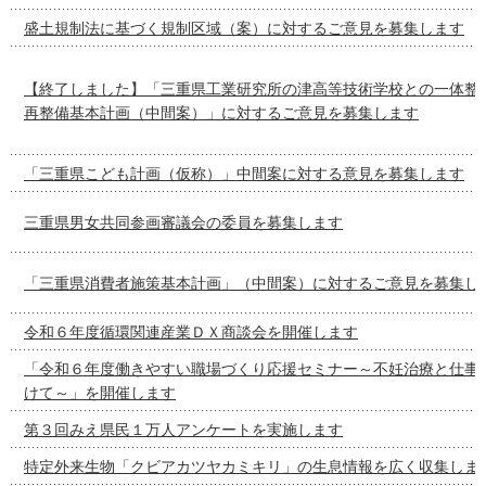
盛土規制法に基づく規制区域（案）に対するご意見を募集します
【終了しました】「三重県工業研究所の津高等技術学校との一体整
再整備基本計画（中間案）」に対するご意見を募集します
「三重県こども計画（仮称）」中間案に対する意見を募集します
三重県男女共同参画審議会の委員を募集します
「三重県消費者施策基本計画」（中間案）に対するご意見を募集し
令和６年度循環関連産業ＤＸ商談会を開催します
「令和６年度働きやすい職場づくり応援セミナー～不妊治療と仕事
けて～」を開催します
第３回みえ県民１万人アンケートを実施します
特定外来生物「クビアカツヤカミキリ」の生息情報を広く収集しま