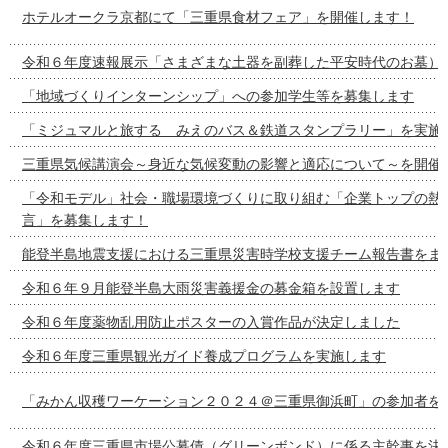
ホテルオークラ京都にて「三重県食材フェア」を開催します！
令和６年度速報展示「さまざまな土器を副葬した平安時代のお墓）
「地域づくりインターンシップ」への参加学生等を募集します
「ミジュマルと旅する みえのバス＆鉄道スタンプラリー」を実施
三重県気候講演会～身近な気候変動の影響と適応について～を開催
「令和モデル」社会・職場環境づくりに取り組む「企業トップの熱
言」を募集します！
能登半島地震支援における三重県災害時学校支援チーム報告書をま
令和６年９月能登半島大雨災害義援金の募金箱を設置します
令和６年度薬物乱用防止ポスターの入賞作品が決定しました
令和６年度三重県観光ガイド養成プログラムを実施します
「みかん収穫ワーケーション２０２４＠三重県御浜町」の参加者を
令和６年度三重県市場公募債（グリーンボンド）に係る主幹事を決