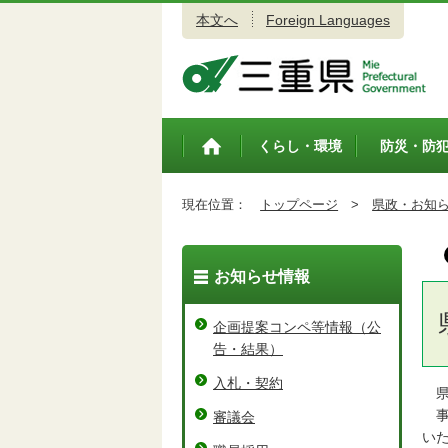
本文へ
Foreign Languages
三重県公式ウェブサイト
くらし・環境
防災・防
トップペ
ージ
現在位置：
トップページ
>
県政・お知
お知らせ情報
企画提案コンペ等情報（公
告・結果）
入札・契約
県
事
審議会
い