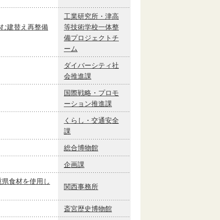
工業研究所・津高
む建替え再整備
等技術学校一体整
備プロジェクトチ
ーム
ダイバーシティ社
会推進課
国際戦略・プロモ
ーション推進課
くらし・交通安全
課
総合博物館
企画課
重県食材を使用し
関西事務所
斎宮歴史博物館