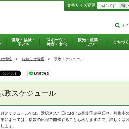
文字サイズ変更
元に戻す
縮小
サイ
健康・福祉・
スポーツ・
観光・産業・
犯
まちづく
子ども
教育・文化
しごと
らせ情報
>
お知らせ情報
>
県政スケジュール
県政スケジュール
政スケジュールでは、選択された日における実施予定事業や、募集中の
業によっては、複数の日程で開催することもありますので、詳しくは各
たします。