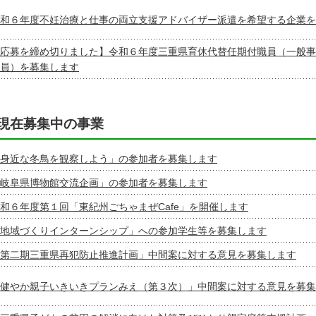
和６年度不妊治療と仕事の両立支援アドバイザー派遣を希望する企業を
応募を締め切りました】令和６年度三重県育休代替任期付職員（一般事
員）を募集します
現在募集中の事業
身近な冬鳥を観察しよう」の参加者を募集します
岐阜県博物館交流企画」の参加者を募集します
和６年度第１回「東紀州ごちゃまぜCafe」を開催します
地域づくりインターンシップ」への参加学生等を募集します
第二期三重県再犯防止推進計画」中間案に対する意見を募集します
健やか親子いきいきプランみえ（第３次）」中間案に対する意見を募集