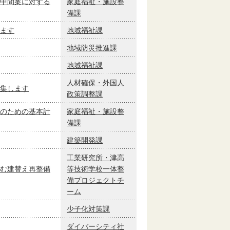
中間案に対する
家庭福祉・施設整
備課
ます
地域福祉課
地域防災推進課
地域福祉課
人材確保・外国人
集します
政策調整課
のための基本計
家庭福祉・施設整
備課
建築開発課
工業研究所・津高
む建替え再整備
等技術学校一体整
備プロジェクトチ
ーム
少子化対策課
ダイバーシティ社