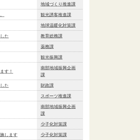
地域づくり推進課
。
観光誘客推進課
地球温暖化対策課
した
教育総務課
薬務課
観光振興課
南部地域振興企画
ます！
課
した
財政課
スポーツ推進課
南部地域振興企画
課
少子化対策課
施します
少子化対策課