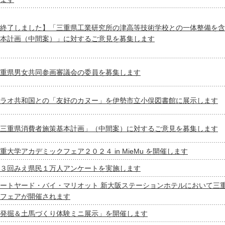
終了しました】「三重県工業研究所の津高等技術学校との一体整備を含
本計画（中間案）」に対するご意見を募集します
重県男女共同参画審議会の委員を募集します
ラオ共和国との「友好のカヌー」を伊勢市立小俣図書館に展示します
三重県消費者施策基本計画」（中間案）に対するご意見を募集します
重大学アカデミックフェア２０２４ in MieMu を開催します
３回みえ県民１万人アンケートを実施します
ートヤード・バイ・マリオット 新大阪ステーションホテルにおいて三
フェアが開催されます
発掘＆土馬づくり体験ミニ展示」を開催します