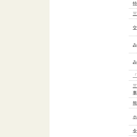
特
三
交
み
み
「
三
事
熊
ホ
令