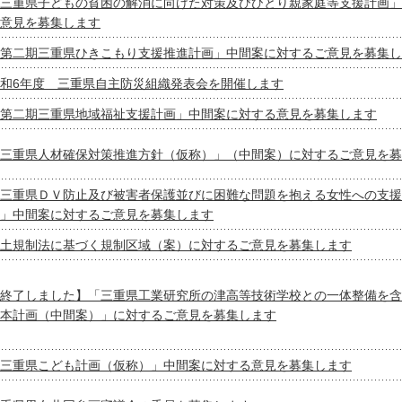
三重県子どもの貧困の解消に向けた対策及びひとり親家庭等支援計画」
意見を募集します
第二期三重県ひきこもり支援推進計画」中間案に対するご意見を募集し
和6年度 三重県自主防災組織発表会を開催します
第二期三重県地域福祉支援計画」中間案に対する意見を募集します
三重県人材確保対策推進方針（仮称）」（中間案）に対するご意見を募
三重県ＤＶ防止及び被害者保護並びに困難な問題を抱える女性への支援
」中間案に対するご意見を募集します
土規制法に基づく規制区域（案）に対するご意見を募集します
終了しました】「三重県工業研究所の津高等技術学校との一体整備を含
本計画（中間案）」に対するご意見を募集します
三重県こども計画（仮称）」中間案に対する意見を募集します