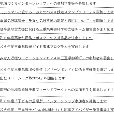
地域づくりインターンシップ」への参加学生等を募集します
ミジュマルと旅する みえのバス＆鉄道スタンプラリー」を実施します
重県気候講演会～身近な気候変動の影響と適応について～を開催します
登半島地震支援における三重県災害時学校支援チーム報告書をまとめま
和６年度薬物乱用防止ポスターの入賞作品が決定しました
和６年度三重県観光ガイド養成プログラムを実施します
みかん収穫ワーケーション２０２４＠三重県御浜町」の参加者を募集し
和６年度三重県市場公募債（グリーンボンド）に係る主幹事を決定しま
山登りベーシック塾2024」を開催します
南部の地域課題解決型フィールドワーク」への参加学生を募集します！
和６年度「子どもの居場所」インターンシップ参加者を募集します
和６年度 三重県子どもの居場所づくり応援アドバイザー派遣事業を実