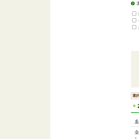
選
多
令
し