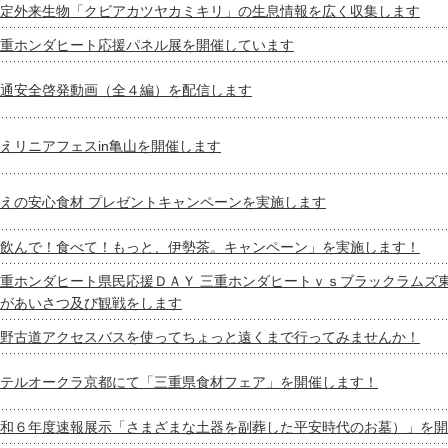
定外来生物「クビアカツヤカミキリ」の生息情報を広く収集します
重ホンダヒート応援パネル展を開催しています
通安全啓発動画（全４編）を配信します
えリニアフェスin亀山を開催します
えの安心食材 プレゼントキャンペーンを実施します
飲んで！食べて！もっと、伊勢茶。キャンペーン」を実施します！
重ホンダヒート県民応援ＤＡＹ 三重ホンダヒートｖｓブラックラムズ
があいさつ及び観戦をします
野古道アクセスバスを使ってちょっと遠くまで行ってみませんか！
テルオークラ京都にて「三重県食材フェア」を開催します！
和６年度速報展示「さまざまな土器を副葬した平安時代のお墓）」を開