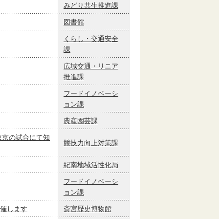
みどり共生推進課
図書館
くらし・交通安全
課
広域交通・リニア
推進課
フードイノベーシ
ョン課
農産園芸課
東京の試合にて知
競技力向上対策課
紀南地域活性化局
フードイノベーシ
ョン課
催します
斎宮歴史博物館