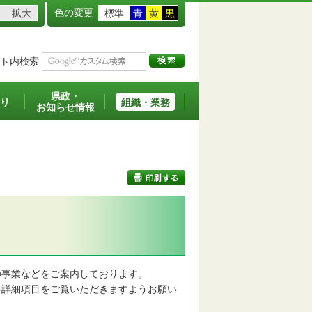
色の変更
拡大
標準
青
黄
黒
ト内検索
県政・
り
組織・業務
お知らせ情報
印刷する
事業などをご案内しております。
詳細項目をご覧いただきますようお願い