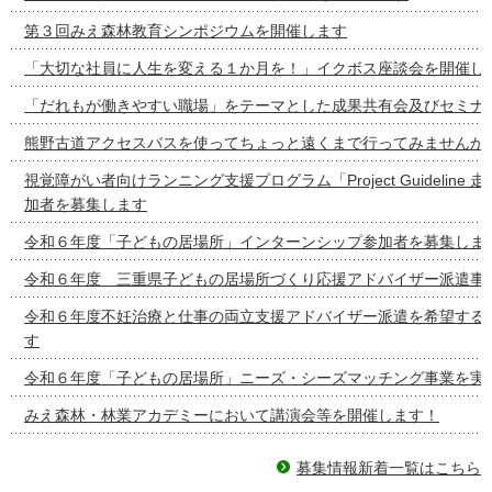
第３回みえ森林教育シンポジウムを開催します
「大切な社員に人生を変える１か月を！」イクボス座談会を開催し
「だれもが働きやすい職場」をテーマとした成果共有会及びセミナ
熊野古道アクセスバスを使ってちょっと遠くまで行ってみませんか
視覚障がい者向けランニング支援プログラム「Project Guideline
加者を募集します
令和６年度「子どもの居場所」インターンシップ参加者を募集しま
令和６年度 三重県子どもの居場所づくり応援アドバイザー派遣事
令和６年度不妊治療と仕事の両立支援アドバイザー派遣を希望する
す
令和６年度「子どもの居場所」ニーズ・シーズマッチング事業を実
みえ森林・林業アカデミーにおいて講演会等を開催します！
募集情報新着一覧はこちら