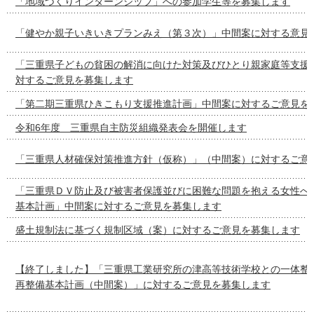
「地域づくりインターンシップ」への参加学生等を募集します
「健やか親子いきいきプランみえ（第３次）」中間案に対する意見
「三重県子どもの貧困の解消に向けた対策及びひとり親家庭等支援
対するご意見を募集します
「第二期三重県ひきこもり支援推進計画」中間案に対するご意見を
令和6年度 三重県自主防災組織発表会を開催します
「三重県人材確保対策推進方針（仮称）」（中間案）に対するご意
「三重県ＤＶ防止及び被害者保護並びに困難な問題を抱える女性へ
基本計画」中間案に対するご意見を募集します
盛土規制法に基づく規制区域（案）に対するご意見を募集します
【終了しました】「三重県工業研究所の津高等技術学校との一体整
再整備基本計画（中間案）」に対するご意見を募集します