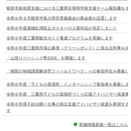
能登半島地震支援における三重県災害時学校支援チーム報告書をま
令和６年９月能登半島大雨災害義援金の募金箱を設置します
令和６年度薬物乱用防止ポスターの入賞作品が決定しました
令和６年度三重県観光ガイド養成プログラムを実施します
令和６年度三重県市場公募債（グリーンボンド）に係る主幹事を決
「山登りベーシック塾2024」を開催します
「南部の地域課題解決型フィールドワーク」への参加学生を募集し
令和６年度「子どもの居場所」インターンシップ参加者を募集しま
令和６年度 三重県子どもの居場所づくり応援アドバイザー派遣事
令和６年度不妊治療と仕事の両立支援アドバイザー派遣を希望する
す
実施情報新着一覧はこちら