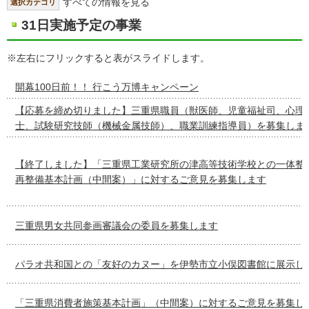
すべての情報を見る
選択カテゴリ
31日実施予定の事業
※左右にフリックすると表がスライドします。
開幕100日前！！ 行こう万博キャンペーン
【応募を締め切りました】三重県職員（獣医師、児童福祉司、心理
士、試験研究技師（機械金属技師）、職業訓練指導員）を募集しま
【終了しました】「三重県工業研究所の津高等技術学校との一体整
再整備基本計画（中間案）」に対するご意見を募集します
三重県男女共同参画審議会の委員を募集します
パラオ共和国との「友好のカヌー」を伊勢市立小俣図書館に展示し
「三重県消費者施策基本計画」（中間案）に対するご意見を募集し