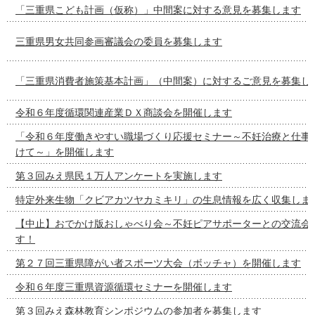
「三重県こども計画（仮称）」中間案に対する意見を募集します
三重県男女共同参画審議会の委員を募集します
「三重県消費者施策基本計画」（中間案）に対するご意見を募集し
令和６年度循環関連産業ＤＸ商談会を開催します
「令和６年度働きやすい職場づくり応援セミナー～不妊治療と仕事
けて～」を開催します
第３回みえ県民１万人アンケートを実施します
特定外来生物「クビアカツヤカミキリ」の生息情報を広く収集しま
【中止】おでかけ版おしゃべり会～不妊ピアサポーターとの交流会
す！
第２７回三重県障がい者スポーツ大会（ボッチャ）を開催します
令和６年度三重県資源循環セミナーを開催します
第３回みえ森林教育シンポジウムの参加者を募集します