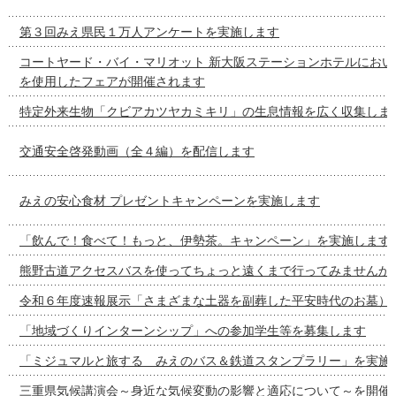
第３回みえ県民１万人アンケートを実施します
コートヤード・バイ・マリオット 新大阪ステーションホテルにおい
を使用したフェアが開催されます
特定外来生物「クビアカツヤカミキリ」の生息情報を広く収集しま
交通安全啓発動画（全４編）を配信します
みえの安心食材 プレゼントキャンペーンを実施します
「飲んで！食べて！もっと、伊勢茶。キャンペーン」を実施します
熊野古道アクセスバスを使ってちょっと遠くまで行ってみませんか
令和６年度速報展示「さまざまな土器を副葬した平安時代のお墓）
「地域づくりインターンシップ」への参加学生等を募集します
「ミジュマルと旅する みえのバス＆鉄道スタンプラリー」を実施
三重県気候講演会～身近な気候変動の影響と適応について～を開催