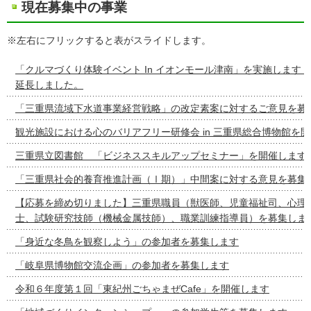
現在募集中の事業
※左右にフリックすると表がスライドします。
「クルマづくり体験イベント In イオンモール津南」を実施します
延長しました。
「三重県流域下水道事業経営戦略」の改定素案に対するご意見を募
観光施設における心のバリアフリー研修会 in 三重県総合博物館を
三重県立図書館 「ビジネススキルアップセミナー」を開催します
「三重県社会的養育推進計画（Ⅰ期）」中間案に対する意見を募集
【応募を締め切りました】三重県職員（獣医師、児童福祉司、心理
士、試験研究技師（機械金属技師）、職業訓練指導員）を募集しま
「身近な冬鳥を観察しよう」の参加者を募集します
「岐阜県博物館交流企画」の参加者を募集します
令和６年度第１回「東紀州ごちゃまぜCafe」を開催します