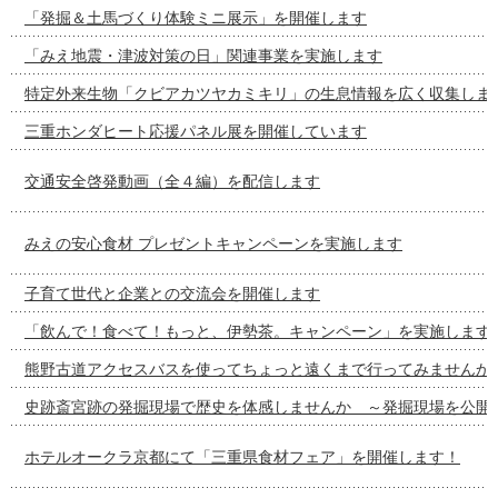
「発掘＆土馬づくり体験ミニ展示」を開催します
「みえ地震・津波対策の⽇」関連事業を実施します
特定外来生物「クビアカツヤカミキリ」の生息情報を広く収集しま
三重ホンダヒート応援パネル展を開催しています
交通安全啓発動画（全４編）を配信します
みえの安心食材 プレゼントキャンペーンを実施します
子育て世代と企業との交流会を開催します
「飲んで！食べて！もっと、伊勢茶。キャンペーン」を実施します
熊野古道アクセスバスを使ってちょっと遠くまで行ってみませんか
史跡斎宮跡の発掘現場で歴史を体感しませんか ～発掘現場を公開
ホテルオークラ京都にて「三重県食材フェア」を開催します！