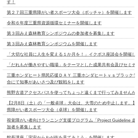
す！
第２７回三重県障がい者スポーツ大会（ボッチャ）を開催します
令和６年度三重県資源循環セミナーを開催します
第３回みえ森林教育シンポジウムの参加者を募集します
第３回みえ森林教育シンポジウムを開催します
「大切な社員に人生を変える１か月を！」イクボス座談会を開催し
「だれもが働きやすい職場」をテーマとした成果共有会及びセミナ
三重ホンダヒート県民応援ＤＡＹ 三重ホンダヒートｖｓブラックラ
合にて知事があいさつ及び観戦をします
熊野古道アクセスバスを使ってちょっと遠くまで行ってみませんか
【2月8日（土）の「一般卓球」大会は、大雪のため中止します。】
県障がい者スポーツ大会（卓球）を開催します
視覚障がい者向けランニング支援プログラム「Project Guideline
加者を募集します
館長講座「宇宙からわが街を見てみよう」を開催します