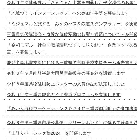
令和６年度速報展示「さまざまな土器を副葬した平安時代のお墓）
「地域づくりインターンシップ」への参加学生等を募集します
「ミジュマルと旅する みえのバス＆鉄道スタンプラリー」を実施
三重県気候講演会～身近な気候変動の影響と適応について～を開催
「令和モデル」社会・職場環境づくりに取り組む「企業トップの熱
言」を募集します！
能登半島地震支援における三重県災害時学校支援チーム報告書をま
令和６年９月能登半島大雨災害義援金の募金箱を設置します
令和６年度薬物乱用防止ポスターの入賞作品が決定しました
令和６年度三重県観光ガイド養成プログラムを実施します
「みかん収穫ワーケーション２０２４＠三重県御浜町」の参加者を
令和６年度三重県市場公募債（グリーンボンド）に係る主幹事を決
「山登りベーシック塾2024」を開催します