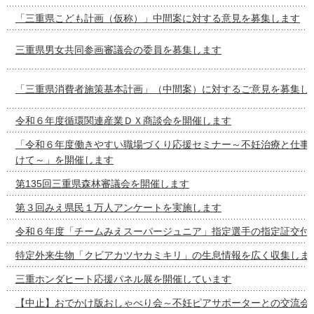
「三重県こども計画（仮称）」中間案に対する意見を募集します
三重県男女共同参画審議会の委員を募集します
「三重県消費者施策基本計画」（中間案）に対するご意見を募集し
令和６年度循環関連産業ＤＸ商談会を開催します
「令和６年度働きやすい職場づくり応援セミナー～不妊治療と仕事
けて～」を開催します
第135回三重県森林審議会を開催します
第３回みえ県民１万人アンケートを実施します
令和６年度「チームみえスーパージュニア」指定選手の指定証交付
特定外来生物「クビアカツヤカミキリ」の生息情報を広く収集しま
三重ホンダヒート応援パネル展を開催しています
【中止】おでかけ版おしゃべり会～不妊ピアサポーターとの交流会