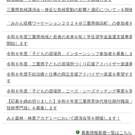
三重県気候講演会～身近な気候変動の影響と適応について～を開催
「みかん収穫ワーケーション２０２４＠三重県御浜町」の参加者を
令和６年度三重県地域と若者の未来を拓く学生奨学金返還支援事業
開始します
令和６年度「子どもの居場所」インターンシップ参加者を募集しま
令和６年度 三重県子どもの居場所づくり応援アドバイザー派遣事
令和６年度不妊治療と仕事の両立支援アドバイザー派遣を希望する
す
令和６年度「子どもの居場所」ニーズ・シーズマッチング事業を実
【応募を締め切りました】令和６年度三重県育休代替任期付職員（
技術専門員）を募集します
みえ森林・林業アカデミーにおいて講演会等を開催します！
募集情報新着一覧はこちら