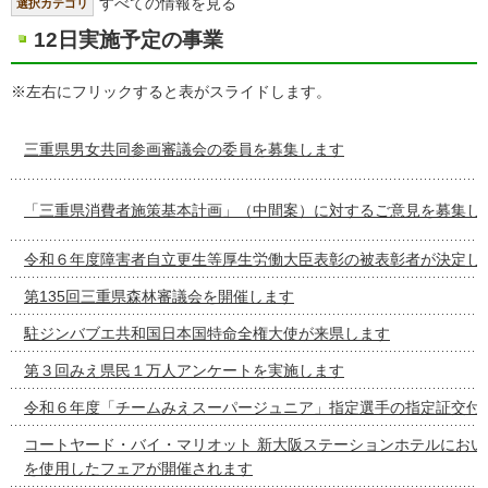
すべての情報を見る
選択カテゴリ
12日実施予定の事業
※左右にフリックすると表がスライドします。
三重県男女共同参画審議会の委員を募集します
「三重県消費者施策基本計画」（中間案）に対するご意見を募集し
令和６年度障害者自立更生等厚生労働大臣表彰の被表彰者が決定し
第135回三重県森林審議会を開催します
駐ジンバブエ共和国日本国特命全権大使が来県します
第３回みえ県民１万人アンケートを実施します
令和６年度「チームみえスーパージュニア」指定選手の指定証交付
コートヤード・バイ・マリオット 新大阪ステーションホテルにおい
を使用したフェアが開催されます