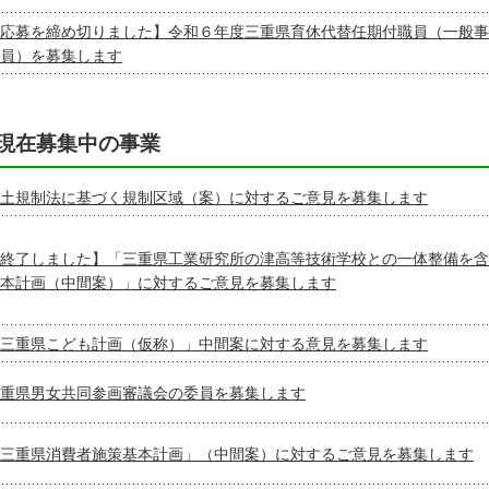
応募を締め切りました】令和６年度三重県育休代替任期付職員（一般事
員）を募集します
現在募集中の事業
土規制法に基づく規制区域（案）に対するご意見を募集します
終了しました】「三重県工業研究所の津高等技術学校との一体整備を含
本計画（中間案）」に対するご意見を募集します
三重県こども計画（仮称）」中間案に対する意見を募集します
重県男女共同参画審議会の委員を募集します
三重県消費者施策基本計画」（中間案）に対するご意見を募集します