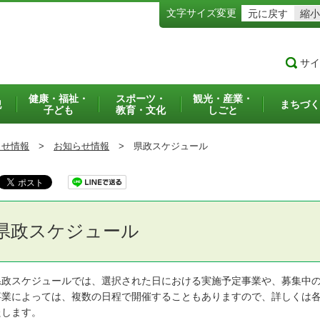
文字サイズ変更
元に戻す
縮小
サイ
健康・福祉・
スポーツ・
観光・産業・
犯
まちづく
子ども
教育・文化
しごと
らせ情報
>
お知らせ情報
>
県政スケジュール
県政スケジュール
政スケジュールでは、選択された日における実施予定事業や、募集中の
業によっては、複数の日程で開催することもありますので、詳しくは各
たします。