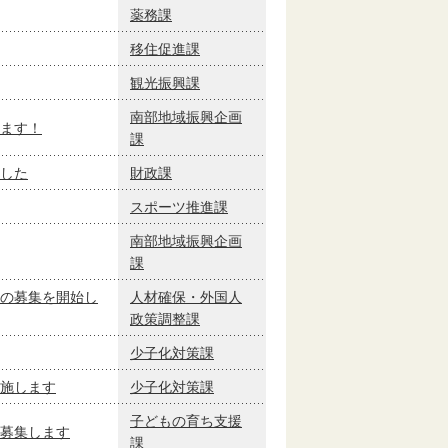
薬務課
移住促進課
観光振興課
南部地域振興企画
ます！
課
した
財政課
スポーツ推進課
南部地域振興企画
課
の募集を開始し
人材確保・外国人
政策調整課
少子化対策課
施します
少子化対策課
子どもの育ち支援
募集します
課