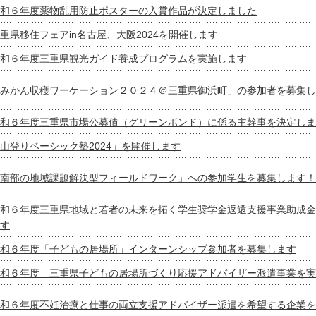
和６年度薬物乱用防止ポスターの入賞作品が決定しました
重県移住フェアin名古屋、大阪2024を開催します
和６年度三重県観光ガイド養成プログラムを実施します
みかん収穫ワーケーション２０２４＠三重県御浜町」の参加者を募集し
和６年度三重県市場公募債（グリーンボンド）に係る主幹事を決定しま
山登りベーシック塾2024」を開催します
南部の地域課題解決型フィールドワーク」への参加学生を募集します！
和６年度三重県地域と若者の未来を拓く学生奨学金返還支援事業助成金
す
和６年度「子どもの居場所」インターンシップ参加者を募集します
和６年度 三重県子どもの居場所づくり応援アドバイザー派遣事業を実
和６年度不妊治療と仕事の両立支援アドバイザー派遣を希望する企業を