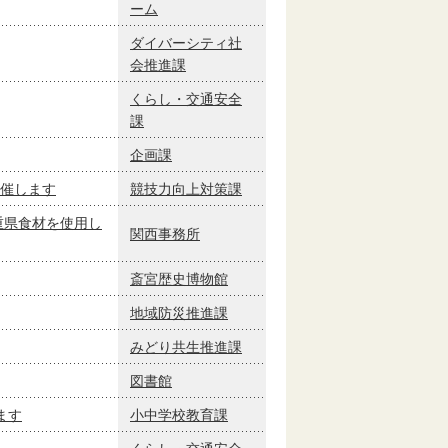
ーム
ダイバーシティ社
会推進課
くらし・交通安全
課
企画課
催します
競技力向上対策課
重県食材を使用し
関西事務所
斎宮歴史博物館
地域防災推進課
みどり共生推進課
図書館
ます
小中学校教育課