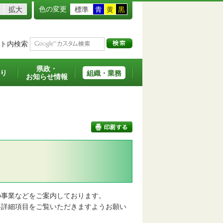
色の変更
拡大
標準
青
黄
黒
ト内検索
県政・
り
組織・業務
お知らせ情報
印刷する
事業などをご案内しております。
詳細項目をご覧いただきますようお願い