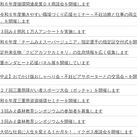
和６年度循環関連産業ＤＸ商談会を開催します
令和６年度働きやすい職場づくり応援セミナー～不妊治療と仕事の両立
」を開催します
３回みえ県民１万人アンケートを実施します
和６年度「チームみえスーパージュニア」指定選手の指定証交付式を開
定外来生物「クビアカツヤカミキリ」の生息情報を広く収集します
重ホンダヒート応援パネル展を開催しています
中止】おでかけ版おしゃべり会～不妊ピアサポーターとの交流会～を開
２７回三重県障がい者スポーツ大会（ボッチャ）を開催します
和６年度三重県資源循環セミナーを開催します
３回みえ森林教育シンポジウムの参加者を募集します
３回みえ森林教育シンポジウムを開催します
大切な社員に人生を変える１か月を！」イクボス座談会を開催します