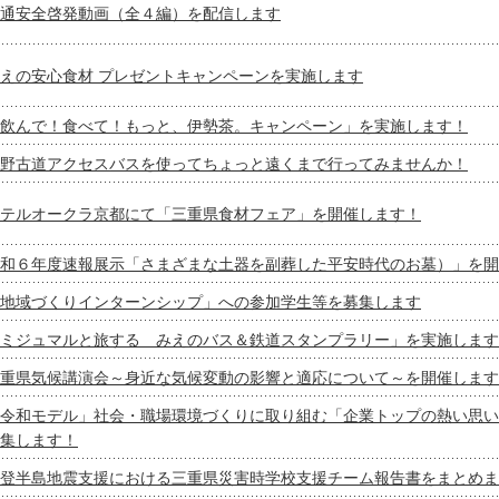
通安全啓発動画（全４編）を配信します
えの安心食材 プレゼントキャンペーンを実施します
飲んで！食べて！もっと、伊勢茶。キャンペーン」を実施します！
野古道アクセスバスを使ってちょっと遠くまで行ってみませんか！
テルオークラ京都にて「三重県食材フェア」を開催します！
和６年度速報展示「さまざまな土器を副葬した平安時代のお墓）」を開
地域づくりインターンシップ」への参加学生等を募集します
ミジュマルと旅する みえのバス＆鉄道スタンプラリー」を実施します
重県気候講演会～身近な気候変動の影響と適応について～を開催します
令和モデル」社会・職場環境づくりに取り組む「企業トップの熱い思い
集します！
登半島地震支援における三重県災害時学校支援チーム報告書をまとめま