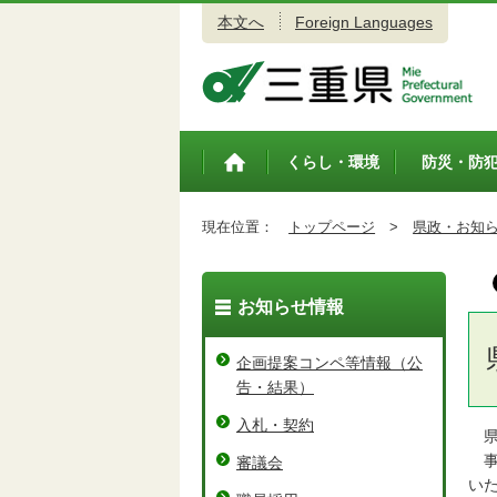
本文へ
Foreign Languages
三重県公式ウェブサイト
くらし・環境
防災・防
トップペ
ージ
現在位置：
トップページ
>
県政・お知
お知らせ情報
企画提案コンペ等情報（公
告・結果）
入札・契約
県
事
審議会
い