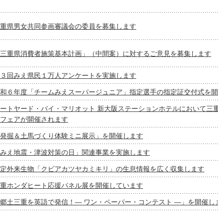
重県男女共同参画審議会の委員を募集します
三重県消費者施策基本計画」（中間案）に対するご意見を募集します
３回みえ県民１万人アンケートを実施します
和６年度「チームみえスーパージュニア」指定選手の指定証交付式を開
ートヤード・バイ・マリオット 新大阪ステーションホテルにおいて三
フェアが開催されます
発掘＆土馬づくり体験ミニ展示」を開催します
みえ地震・津波対策の⽇」関連事業を実施します
定外来生物「クビアカツヤカミキリ」の生息情報を広く収集します
重ホンダヒート応援パネル展を開催しています
郷土三重を英語で発信！― ワン・ペーパー・コンテスト ―」を開催し