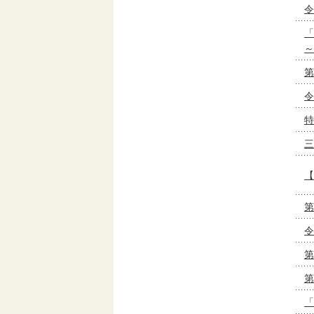
令
「
～
第
令
特
三
【
第
令
第
第
「