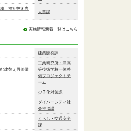
務、福祉技術専
人事課
実施情報新着一覧はこちら
建築開発課
工業研究所・津高
む建替え再整備
等技術学校一体整
備プロジェクトチ
ーム
少子化対策課
ダイバーシティ社
会推進課
くらし・交通安全
課