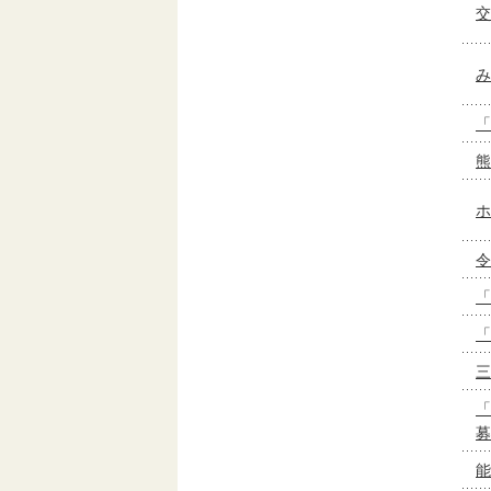
交
み
「
熊
ホ
令
「
「
三
「
募
能