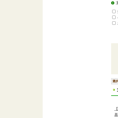
選
【
基