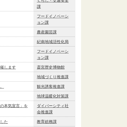
くらし・交通安全
課
フードイノベーシ
ョン課
農産園芸課
紀南地域活性化局
フードイノベーシ
ョン課
催します
斎宮歴史博物館
地域づくり推進課
。
観光誘客推進課
地球温暖化対策課
の本気宣言」を
ダイバーシティ社
会推進課
した
教育総務課