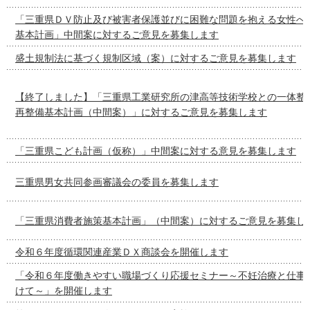
「三重県ＤＶ防止及び被害者保護並びに困難な問題を抱える女性へ
基本計画」中間案に対するご意見を募集します
盛土規制法に基づく規制区域（案）に対するご意見を募集します
【終了しました】「三重県工業研究所の津高等技術学校との一体整
再整備基本計画（中間案）」に対するご意見を募集します
「三重県こども計画（仮称）」中間案に対する意見を募集します
三重県男女共同参画審議会の委員を募集します
「三重県消費者施策基本計画」（中間案）に対するご意見を募集し
令和６年度循環関連産業ＤＸ商談会を開催します
「令和６年度働きやすい職場づくり応援セミナー～不妊治療と仕事
けて～」を開催します