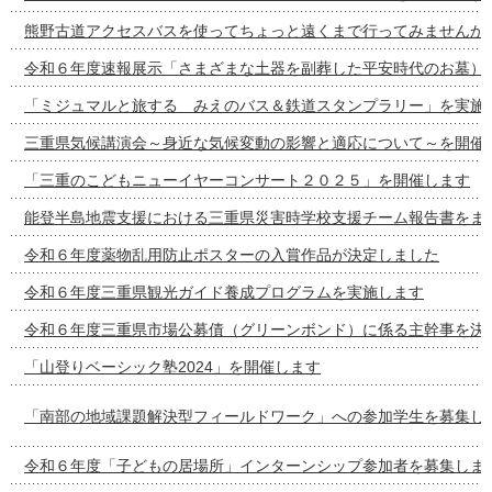
熊野古道アクセスバスを使ってちょっと遠くまで行ってみませんか
令和６年度速報展示「さまざまな土器を副葬した平安時代のお墓）
「ミジュマルと旅する みえのバス＆鉄道スタンプラリー」を実施
三重県気候講演会～身近な気候変動の影響と適応について～を開催
「三重のこどもニューイヤーコンサート２０２５」を開催します
能登半島地震支援における三重県災害時学校支援チーム報告書をま
令和６年度薬物乱用防止ポスターの入賞作品が決定しました
令和６年度三重県観光ガイド養成プログラムを実施します
令和６年度三重県市場公募債（グリーンボンド）に係る主幹事を決
「山登りベーシック塾2024」を開催します
「南部の地域課題解決型フィールドワーク」への参加学生を募集し
令和６年度「子どもの居場所」インターンシップ参加者を募集しま