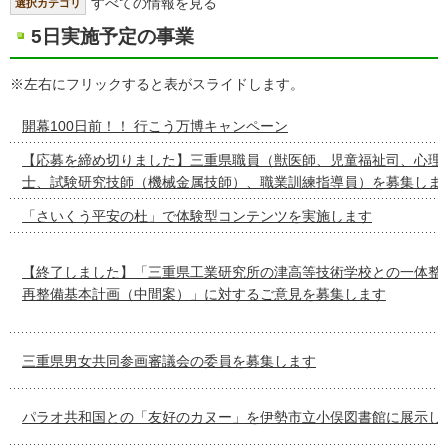
すべての情報を見る
選択カテゴリ
5日実施予定の事業
※左右にフリックすると表がスライドします。
開幕100日前！！ 行こう万博キャンペーン
【応募を締め切りました】三重県職員（獣医師、児童福祉司、心理
士、試験研究技師（機械金属技師）、職業訓練指導員）を募集しま
「さいくう平安の杜」で体験型コンテンツを実施します
【終了しました】「三重県工業研究所の津高等技術学校との一体整
再整備基本計画（中間案）」に対するご意見を募集します
三重県男女共同参画審議会の委員を募集します
パラオ共和国との「友好のカヌー」を伊勢市立小俣図書館に展示し