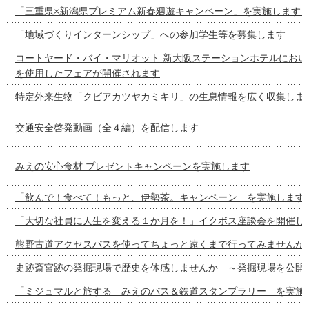
「三重県×新潟県プレミアム新春廻遊キャンペーン」を実施します
「地域づくりインターンシップ」への参加学生等を募集します
コートヤード・バイ・マリオット 新大阪ステーションホテルにおい
を使用したフェアが開催されます
特定外来生物「クビアカツヤカミキリ」の生息情報を広く収集しま
交通安全啓発動画（全４編）を配信します
みえの安心食材 プレゼントキャンペーンを実施します
「飲んで！食べて！もっと、伊勢茶。キャンペーン」を実施します
「大切な社員に人生を変える１か月を！」イクボス座談会を開催し
熊野古道アクセスバスを使ってちょっと遠くまで行ってみませんか
史跡斎宮跡の発掘現場で歴史を体感しませんか ～発掘現場を公開
「ミジュマルと旅する みえのバス＆鉄道スタンプラリー」を実施