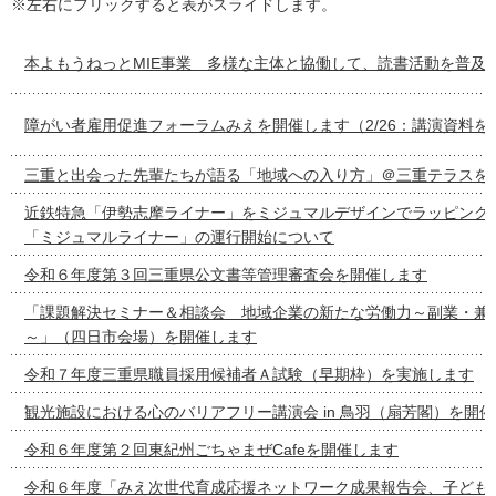
※左右にフリックすると表がスライドします。
本よもうねっとMIE事業 多様な主体と協働して、読書活動を普及
障がい者雇用促進フォーラムみえを開催します（2/26：講演資料を
三重と出会った先輩たちが語る「地域への入り方」＠三重テラスを
近鉄特急「伊勢志摩ライナー」をミジュマルデザインでラッピング
「ミジュマルライナー」の運行開始について
令和６年度第３回三重県公文書等管理審査会を開催します
「課題解決セミナー＆相談会 地域企業の新たな労働力～副業・兼
～」（四日市会場）を開催します
令和７年度三重県職員採用候補者Ａ試験（早期枠）を実施します
観光施設における心のバリアフリー講演会 in 鳥羽（扇芳閣）を開
令和６年度第２回東紀州ごちゃまぜCafeを開催します
令和６年度「みえ次世代育成応援ネットワーク成果報告会、子ども