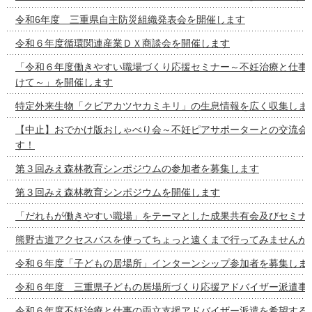
令和6年度 三重県自主防災組織発表会を開催します
令和６年度循環関連産業ＤＸ商談会を開催します
「令和６年度働きやすい職場づくり応援セミナー～不妊治療と仕事
けて～」を開催します
特定外来生物「クビアカツヤカミキリ」の生息情報を広く収集しま
【中止】おでかけ版おしゃべり会～不妊ピアサポーターとの交流会
す！
第３回みえ森林教育シンポジウムの参加者を募集します
第３回みえ森林教育シンポジウムを開催します
「だれもが働きやすい職場」をテーマとした成果共有会及びセミナ
熊野古道アクセスバスを使ってちょっと遠くまで行ってみませんか
令和６年度「子どもの居場所」インターンシップ参加者を募集しま
令和６年度 三重県子どもの居場所づくり応援アドバイザー派遣事
令和６年度不妊治療と仕事の両立支援アドバイザー派遣を希望する