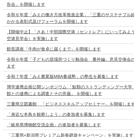
告会」を開催します
令和６年度「みえの働き方改革推進企業」「三重のサステナブル経
かかる表彰式及びフォーラムを開催します
【開催中止】「さあ！中部国際空港（セントレア）にいってみよう
空港見学会）を実施します
館長講座「牛肉が食卓に届くまで」を開催します
令和６年度「子どもの居場所づくり勉強会 番外編」意見交換会の
ます
令和７年度「みえ農業版MBA養成塾」の塾生を募集します
博学連携企画公開シンポジウム 「鯨類のストランディングー大学・
館との連携による調査とその意義」 を開催します
三重県立図書館 「ビジネススキルアップセミナー」を開催します
「身近な冬鳥を観察しよう」の参加者を募集します
「岐阜県博物館交流企画」の参加者を募集します
「三重県×新潟県プレミアム新春廻遊キャンペーン」を実施します