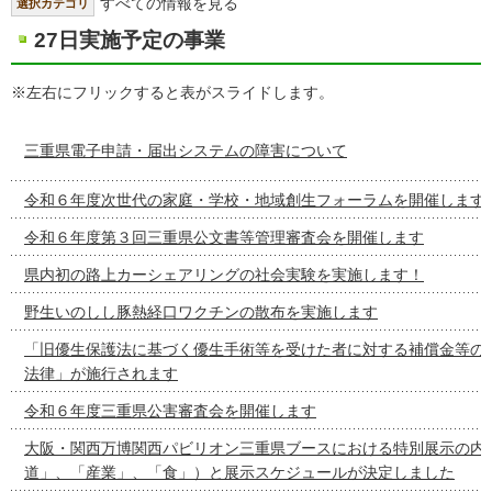
すべての情報を見る
選択カテゴリ
27日実施予定の事業
※左右にフリックすると表がスライドします。
三重県電子申請・届出システムの障害について
令和６年度次世代の家庭・学校・地域創生フォーラムを開催します
令和６年度第３回三重県公文書等管理審査会を開催します
県内初の路上カーシェアリングの社会実験を実施します！
野生いのしし豚熱経口ワクチンの散布を実施します
「旧優生保護法に基づく優生手術等を受けた者に対する補償金等の
法律」が施行されます
令和６年度三重県公害審査会を開催します
大阪・関西万博関西パビリオン三重県ブースにおける特別展示の内容
道」、「産業」、「食」）と展示スケジュールが決定しました