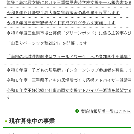
能登半島地震支援における三重県災害時学校支援チーム報告書をま
令和６年９月能登半島大雨災害義援金の募金箱を設置します
令和６年度三重県観光ガイド養成プログラムを実施します
令和６年度三重県市場公募債（グリーンボンド）に係る主幹事を決
「山登りベーシック塾2024」を開催します
「南部の地域課題解決型フィールドワーク」への参加学生を募集し
令和６年度「子どもの居場所」インターンシップ参加者を募集しま
令和６年度 三重県子どもの居場所づくり応援アドバイザー派遣事
令和６年度不妊治療と仕事の両立支援アドバイザー派遣を希望する
す
実施情報新着一覧はこちら
現在募集中の事業