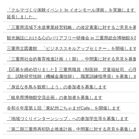
「クルマづくり体験イベント In イオンモール津南」を実施します
延長しました。
「三重県流域下水道事業経営戦略」の改定素案に対するご意見を募
観光施設における心のバリアフリー研修会 in 三重県総合博物館を
三重県立図書館 「ビジネススキルアップセミナー」を開催します
「三重県社会的養育推進計画（Ⅰ期）」中間案に対する意見を募集
【応募を締め切りました】三重県職員（獣医師、児童福祉司、心理
士、試験研究技師（機械金属技師）、職業訓練指導員）を募集しま
「身近な冬鳥を観察しよう」の参加者を募集します
「岐阜県博物館交流企画」の参加者を募集します
令和６年度第１回「東紀州ごちゃまぜCafe」を開催します
「地域づくりインターンシップ」への参加学生等を募集します
「第二期三重県再犯防止推進計画」中間案に対する意見を募集しま