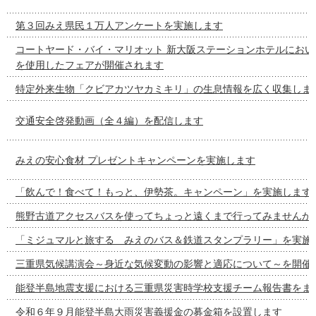
第３回みえ県民１万人アンケートを実施します
コートヤード・バイ・マリオット 新大阪ステーションホテルにおい
を使用したフェアが開催されます
特定外来生物「クビアカツヤカミキリ」の生息情報を広く収集しま
交通安全啓発動画（全４編）を配信します
みえの安心食材 プレゼントキャンペーンを実施します
「飲んで！食べて！もっと、伊勢茶。キャンペーン」を実施します
熊野古道アクセスバスを使ってちょっと遠くまで行ってみませんか
「ミジュマルと旅する みえのバス＆鉄道スタンプラリー」を実施
三重県気候講演会～身近な気候変動の影響と適応について～を開催
能登半島地震支援における三重県災害時学校支援チーム報告書をま
令和６年９月能登半島大雨災害義援金の募金箱を設置します