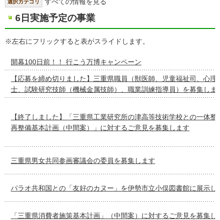
すべての情報を見る
選択カテゴリ
6日実施予定の事業
※左右にフリックすると表がスライドします。
開幕100日前！！ 行こう万博キャンペーン
【応募を締め切りました】三重県職員（獣医師、児童福祉司、心理
士、試験研究技師（機械金属技師）、職業訓練指導員）を募集しま
【終了しました】「三重県工業研究所の津高等技術学校との一体整
再整備基本計画（中間案）」に対するご意見を募集します
三重県男女共同参画審議会の委員を募集します
パラオ共和国との「友好のカヌー」を伊勢市立小俣図書館に展示し
「三重県消費者施策基本計画」（中間案）に対するご意見を募集し