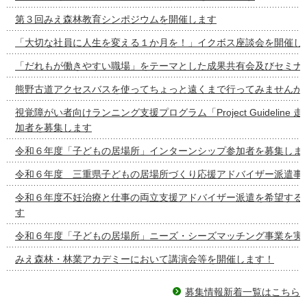
第３回みえ森林教育シンポジウムを開催します
「大切な社員に人生を変える１か月を！」イクボス座談会を開催し
「だれもが働きやすい職場」をテーマとした成果共有会及びセミナ
熊野古道アクセスバスを使ってちょっと遠くまで行ってみませんか
視覚障がい者向けランニング支援プログラム「Project Guideline
加者を募集します
令和６年度「子どもの居場所」インターンシップ参加者を募集しま
令和６年度 三重県子どもの居場所づくり応援アドバイザー派遣事
令和６年度不妊治療と仕事の両立支援アドバイザー派遣を希望する
す
令和６年度「子どもの居場所」ニーズ・シーズマッチング事業を実
みえ森林・林業アカデミーにおいて講演会等を開催します！
募集情報新着一覧はこちら