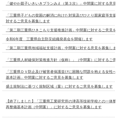
「健やか親子いきいきプランみえ（第３次）」中間案に対する意見
「三重県子どもの貧困の解消に向けた対策及びひとり親家庭等支援
対するご意見を募集します
「第二期三重県ひきこもり支援推進計画」中間案に対するご意見を
令和6年度 三重県自主防災組織発表会を開催します
「第二期三重県地域福祉支援計画」中間案に対する意見を募集しま
「三重県人材確保対策推進方針（仮称）」（中間案）に対するご意
「三重県ＤＶ防止及び被害者保護並びに困難な問題を抱える女性へ
基本計画」中間案に対するご意見を募集します
盛土規制法に基づく規制区域（案）に対するご意見を募集します
【終了しました】「三重県工業研究所の津高等技術学校との一体整
再整備基本計画（中間案）」に対するご意見を募集します