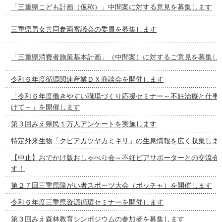
「三重県こども計画（仮称）」中間案に対する意見を募集します
三重県男女共同参画審議会の委員を募集します
「三重県消費者施策基本計画」（中間案）に対するご意見を募集し
令和６年度循環関連産業ＤＸ商談会を開催します
「令和６年度働きやすい職場づくり応援セミナー～不妊治療と仕事
けて～」を開催します
第３回みえ県民１万人アンケートを実施します
特定外来生物「クビアカツヤカミキリ」の生息情報を広く収集しま
【中止】おでかけ版おしゃべり会～不妊ピアサポーターとの交流会
す！
第２７回三重県障がい者スポーツ大会（ボッチャ）を開催します
令和６年度三重県資源循環セミナーを開催します
第３回みえ森林教育シンポジウムの参加者を募集します