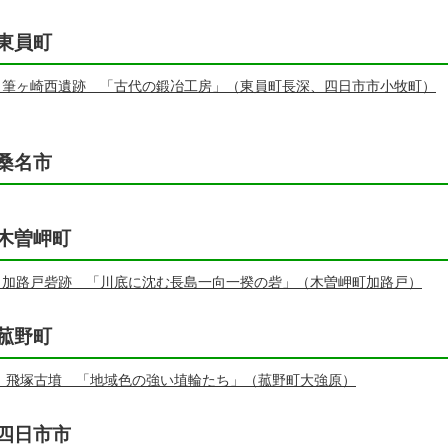
東員町
 筆ヶ崎西遺跡 「古代の鍛冶工房」（東員町長深、四日市市小牧町）
桑名市
木曽岬町
 加路戸砦跡 「川底に沈む長島一向一揆の砦」（木曽岬町加路戸）
菰野町
 飛塚古墳 「地域色の強い埴輪たち」（菰野町大強原）
四日市市