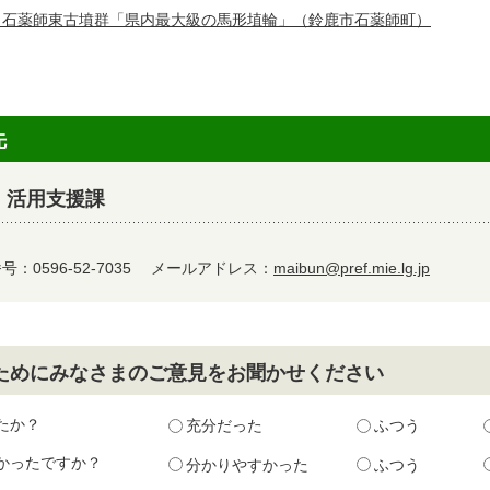
 石薬師東古墳群「県内最大級の馬形埴輪」（鈴鹿市石薬師町）
先
 活用支援課
：0596-52-7035
メールアドレス：
maibun@pref.mie.lg.jp
ためにみなさまのご意見をお聞かせください
たか？
充分だった
ふつう
かったですか？
分かりやすかった
ふつう