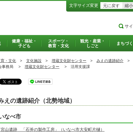
文字サイズ変更
元に戻す
縮小
サイ
健康・福祉・
スポーツ・
観光・産業・
犯
まちづく
子ども
教育・文化
しごと
教育・文化
>
文化施設
>
埋蔵文化財センター
>
みえの遺跡紹介
>
事務局 >
埋蔵文化財センター
>
活用支援課
みえの遺跡紹介（北勢地域）
いなべ市
 宮山遺跡 「石斧の製作工房」（いなべ市大安町片樋）