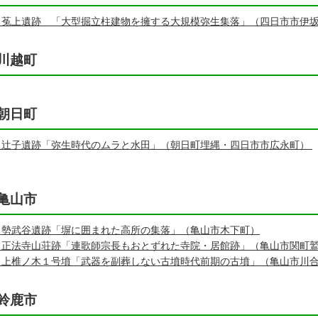
 菟上遺跡 「大型掘立柱建物を擁する大規模弥生集落」（四日市市伊
川越町
朝日町
 辻子遺跡「弥生時代のムラと水田」（朝日町埋縄・四日市市広永町）
亀山市
 勢武谷遺跡「塀に囲まれた高所の集落」（亀山市木下町）
 正法寺山荘跡「連歌師宗長もおとずれた寺院・居館跡」（亀山市関町
 上椎ノ木１号墳「武器を副葬しない古墳時代前期の古墳」（亀山市川
鈴鹿市