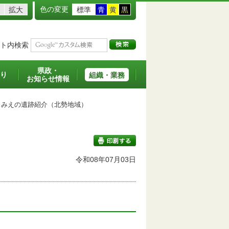
色の変更
拡大
標準
青
黄
黒
ト内検索
県政・
り
組織・業務
お知らせ情報
みえの遺跡紹介（北勢地域）
令和08年07月03日
印刷する