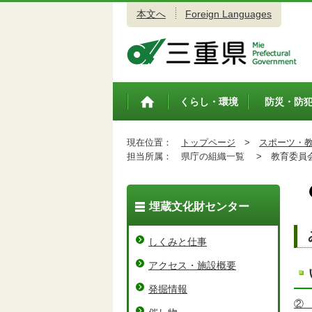
本文へ
Foreign Languages
三重県公式ウェブサイト
くらし・環境
防災・防
トップペ
ージ
現在位置：
トップページ
>
スポーツ・
担当所属：
県庁の組織一覧 >
教育委員会
埋蔵文化財センター
しくみと仕事
アクセス・施設概要
発掘情報
②