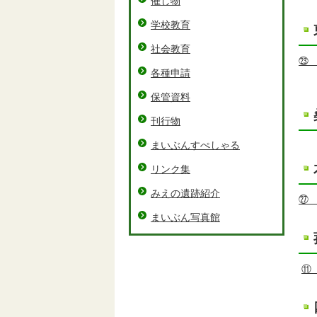
催し物
学校教育
社会教育
㉓
各種申請
保管資料
刊行物
まいぶんすぺしゃる
リンク集
みえの遺跡紹介
㉗
まいぶん写真館
⑪