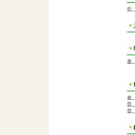
⑰
㉘
⑯
㉑
㉒