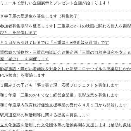
ミエールで新しい企画展示とプレゼント企画が始まります！
Ｘ寺子屋の受講生を募集します（募集終了）
参加者募集期間を延長します】三重県ゆかりの映画に関わる偉人を顕彰
びと」を開催します
月１日から６月７日までは「三重県HIV検査普及週間」です
重県総合博物館・三重昆虫談話会連携企画「三重の自然史研究を支える
座（昆虫）」を開催します
齢者施設・障がい者施設を対象とした新型コロナウイルス感染症にかか
PCR検査）を実施します
３回みえの子ども「夢☆実☆現」応援プロジェクトを実施します
和３年度「三重のおもてなし経営企業選」表彰企業を募集します
和３年度県内教育旅行促進支援事業の受付を４月１日から開始します
駅周辺空間の利活用等に関する提案を募集します
立文化施設を活用した文化団体等の活動再開を支援します（補助対象経