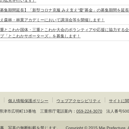
の拡充を行います）
募集期間延長】「新型コロナ克服 みえ支え“愛”募金」の募集期間を延
え森林・林業アカデミーにおいて講演会等を開催します！
重とこわか国体・三重とこわか大会のボランティアや応援に協力する企
プ「とこわかサポーターズ」を募集します！
個人情報保護ポリシー
ウェブアクセシビリティ
サイトに関
 三重県津市広明町13番地 三重県庁電話案内：
059-224-3070
法人番号50000
記事、写真の無断転載を禁じます。
Copyright © 2015 Mie Prefecture, Al