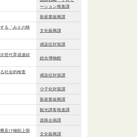
ーション推進課
新産業振興課
する「みえの映
文化振興課
感染症対策課
次世代育成連続
総合博物館
る社会的検査
感染症対策課
少子化対策課
新産業振興課
観光誘客推進課
道路企画課
費及び補助上限
文化振興課