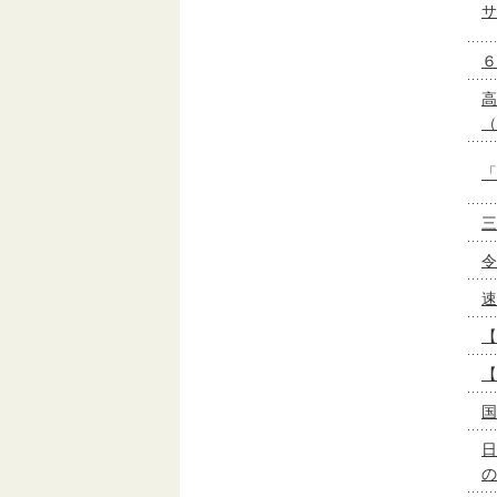
サ
６
高
（
「
三
令
速
【
【
国
日
の