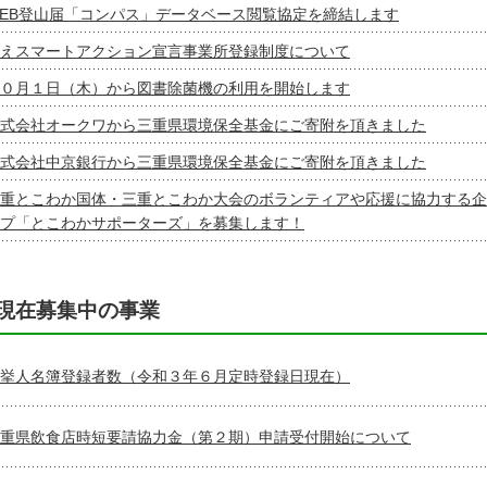
EB登山届「コンパス」データベース閲覧協定を締結します
えスマートアクション宣言事業所登録制度について
０月１日（木）から図書除菌機の利用を開始します
式会社オークワから三重県環境保全基金にご寄附を頂きました
式会社中京銀行から三重県環境保全基金にご寄附を頂きました
重とこわか国体・三重とこわか大会のボランティアや応援に協力する企
プ「とこわかサポーターズ」を募集します！
現在募集中の事業
挙人名簿登録者数（令和３年６月定時登録日現在）
重県飲食店時短要請協力金（第２期）申請受付開始について