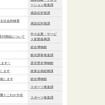
ーション推進課
感染症対策課
る社会的検査
感染症対策課
中小企業・サービ
請受付開始について
ス産業振興課
総合博物館
観光誘客推進課
します！
斎宮歴史博物館
長します
政策企画総務課
催します
総合博物館
スポーツ推進課
重とこわか大会
スポーツ推進課