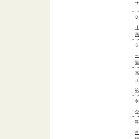
サ
Ｄ
【
画
６
三
講
高
（
第
令
令
津
県