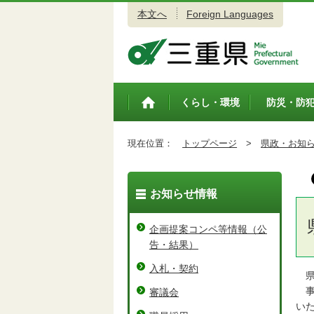
本文へ
Foreign Languages
三重県公式ウェブサイト
くらし・環境
防災・防
トップペ
ージ
現在位置：
トップページ
>
県政・お知
お知らせ情報
企画提案コンペ等情報（公
告・結果）
入札・契約
県
事
審議会
い