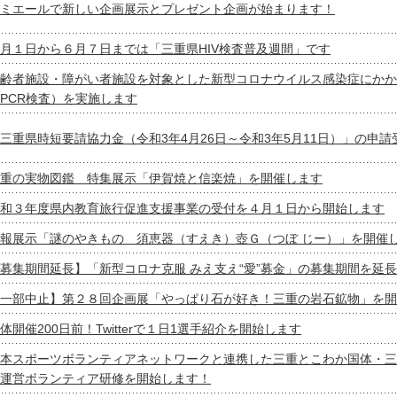
ミエールで新しい企画展示とプレゼント企画が始まります！
月１日から６月７日までは「三重県HIV検査普及週間」です
齢者施設・障がい者施設を対象とした新型コロナウイルス感染症にかか
PCR検査）を実施します
三重県時短要請協力金（令和3年4月26日～令和3年5月11日）」の申
重の実物図鑑 特集展示「伊賀焼と信楽焼」を開催します
和３年度県内教育旅行促進支援事業の受付を４月１日から開始します
報展示「謎のやきもの 須恵器（すえき）壺Ｇ（つぼ じー）」を開催
募集期間延長】「新型コロナ克服 みえ支え“愛”募金」の募集期間を延
一部中止】第２８回企画展「やっぱり石が好き！三重の岩石鉱物」を開
体開催200日前！Twitterで１日1選手紹介を開始します
本スポーツボランティアネットワークと連携した三重とこわか国体・三
運営ボランティア研修を開始します！