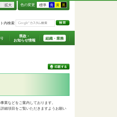
色の変更
拡大
標準
青
黄
黒
ト内検索
県政・
り
組織・業務
お知らせ情報
印刷する
事業などをご案内しております。
詳細項目をご覧いただきますようお願い