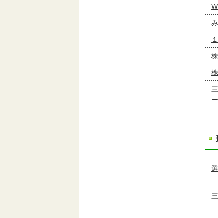
W
み
１
株
株
三
ー
選
三