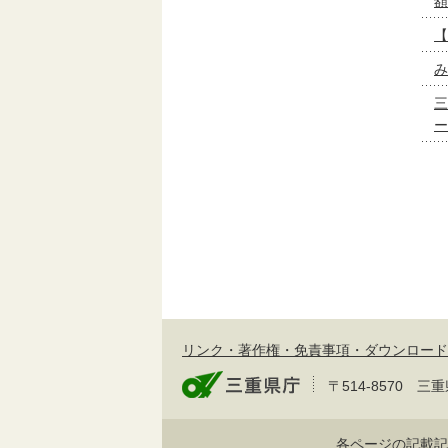
額
【
み
三
ー
リンク・著作権・免責事項・ダウンロード
〒514-8570
各ページの記載